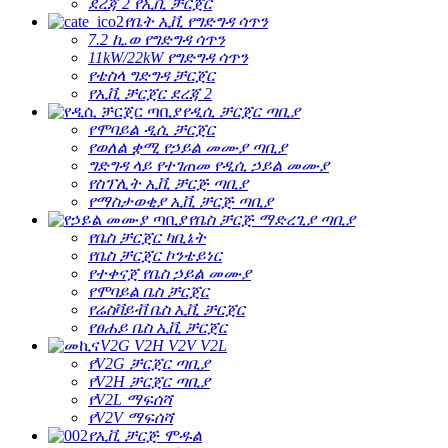
ደረጃ 2 የኢቪ ቻርጀር
የቤት ኢቪ የግድግዳ ሳጥን
7.2 ኪ.ወ የግድግዳ ሳጥን
11kW/22kW የግድግዳ ሳጥን
የቴስላ ግድግዳ ቻርጀር
የኢቪ ቻርጀር ደረጃ 2
የዲሲ ቻርጀር ጣቢያ
የሞባይል ዲሲ ቻርጀር
የወለል ቋሚ የኃይል መሙያ ጣቢያ
ግድግዳ ላይ የተገጠመ የዲሲ ኃይል መሙያ
የስፕሊት ኢቪ ቻርጅ ጣቢያ
የማስታወቂያ ኢቪ ቻርጅ ጣቢያ
የቤስ ቻርጅ ማድረጊያ ጣቢያ
የቤስ ቻርጀር ካቢኔት
የቤስ ቻርጀር ኮንቴይነር
የተቀናጀ የቤስ ​​ኃይል መሙያ
የሞባይል ቤስ ቻርጀር
የሬስቫይቭ ቤስ ኢቪ ቻርጀር
የፀሐይ ቤስ ኢቪ ቻርጀር
V2G V2H V2V V2L
የV2G ቻርጀር ጣቢያ
የV2H ቻርጀር ጣቢያ
የV2L ማፍሰሻ
የV2V ማፍሰሻ
የኢቪ ቻርጅ ሞዱል