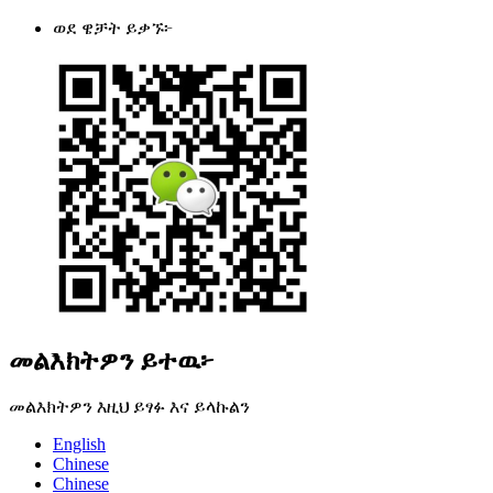
ወደ ዌቻት ይቃኙ፦
መልእክትዎን ይተዉ፦
መልእክትዎን እዚህ ይፃፉ እና ይላኩልን
English
Chinese
Chinese