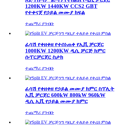
1200KW 1440KW CCS2 GBT
የተቀናጀ የኃይል መሙያ ክፍል
ተጨማሪ ያንብቡ
ፈሳሽ የቀዘቀዘ የተሰነጠቀ የኢቪ ቻርጀር
1000KW 1200KW ዲሲ ቻርጅ ክምር
ሱፐርቻርጀር ስታክ
ተጨማሪ ያንብቡ
ፈሳሽ የቀዘቀዘ የኃይል መሙያ ክምር ስፕሊት
ኢቪ ቻርጀር 600kW 800kW 960kW
ዲሲ ኢቪ የኃይል መሙያ ክምር
ተጨማሪ ያንብቡ