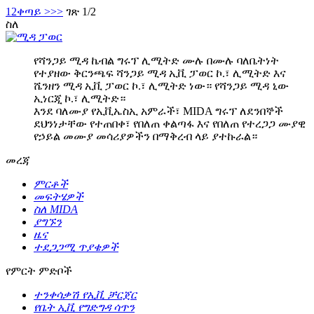
1
2
ቀጣይ >
>>
ገጽ 1/2
ስለ
የሻንጋይ ሚዳ ኬብል ግሩፕ ሊሚትድ ሙሉ በሙሉ ባለቤትነት
የተያዘው ቅርንጫፍ ሻንጋይ ሚዳ ኢቪ ፓወር ኮ.፣ ሊሚትድ እና
ሼንዘን ሚዳ ኢቪ ፓወር ኮ.፣ ሊሚትድ ነው። የሻንጋይ ሚዳ ኒው
ኢነርጂ ኮ.፣ ሊሚትድ።
እንደ ባለሙያ የኢቪኤስኢ አምራች፣ MIDA ግሩፕ ለደንበኞች
ደህንነታቸው የተጠበቀ፣ የበለጠ ቀልጣፋ እና የበለጠ የተረጋጋ ሙያዊ
የኃይል መሙያ መሳሪያዎችን በማቅረብ ላይ ያተኩራል።
መረጃ
ምርቶች
መፍትሄዎች
ስለ MIDA
ያግኙን
ዜና
ተደጋጋሚ ጥያቄዎች
የምርት ምድቦች
ተንቀሳቃሽ የኢቪ ቻርጀር
የቤት ኢቪ የግድግዳ ሳጥን