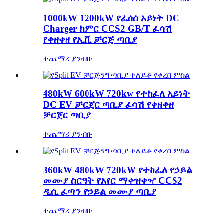
1000kW 1200kW የፈሰሰ አይነት DC
Charger ክምር CCS2 GB/T ፈሳሽ
የቀዘቀዘ የኢቪ ቻርጅ ጣቢያ
ተጨማሪ ያንብቡ
480kW 600kW 720kw የተከፈለ አይነት
DC EV ቻርጀር ጣቢያ ፈሳሽ የቀዘቀዘ
ቻርጀር ጣቢያ
ተጨማሪ ያንብቡ
360kW 480kW 720kW የተከፈለ የኃይል
መሙያ ስርዓት የአየር ማቀዝቀዣ CCS2
ዲሲ ፈጣን የኃይል መሙያ ጣቢያ
ተጨማሪ ያንብቡ