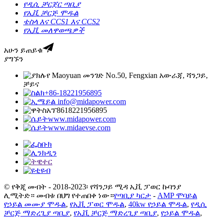
የዲሲ ቻርጀር ጣቢያ
የኢቪ ቻርጅ ሞዱል
ቴስላ እና CCS1 እና CCS2
የኢቪ መለዋወጫዎች
አሁን ይጠይቁ
ያግኙን
የ Maoyuan መንገድ No.50, Fengxian አውራጃ, ሻንጋይ,
ቻይና
+86-18221956895
info@midapower.com
8618221956895
www.midapower.com
www.midaevse.com
© የቅጂ መብት - 2018-2023፡ የሻንጋይ ሚዳ ኢቪ ፓወር ኩባንያ
ሊሚትድ። መብቱ በህግ የተጠበቀ ነው።
የጣቢያ ካርታ
-
AMP ሞባይል
የኃይል መሙያ ሞዱል
,
የኢቪ ፓወር ሞዱል
,
40kw የኃይል ሞዱል
,
የዲሲ
ቻርጅ ማድረጊያ ጣቢያ
,
የኢቪ ቻርጅ ማድረጊያ ጣቢያ
,
የኃይል ሞዱል
,