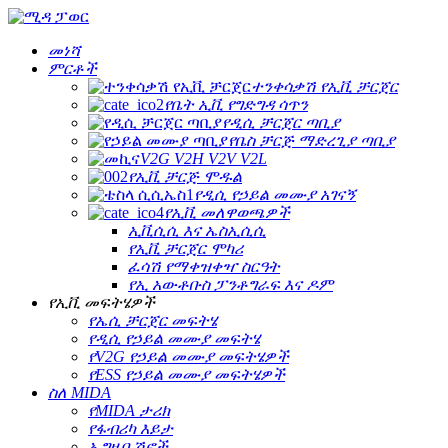
መነሻ
ምርቶች
ተንቀሳቃሽ የኢቪ ቻርጀር
የቤት ኢቪ የግድግዳ ሳጥን
የዲሲ ቻርጀር ጣቢያ
የቤስ ቻርጅ ማድረጊያ ጣቢያ
V2G V2H V2V V2L
የኢቪ ቻርጅ ሞዱል
የዲሲ የኃይል መሙያ አገናኝ
የኢቪ መለዋወጫዎች
ኢቪሲሲ እና ኤስኢሲሲ
የኢቪ ቻርጀር ሞካሪ
ፈሳሽ የማቀዝቀዣ ስርዓት
የኢ አውቶቡስ ፓንቶግራፍ እና ዶም
የኢቪ መፍትሄዎች
የኤሲ ቻርጀር መፍትሄ
የዲሲ የኃይል መሙያ መፍትሄ
የV2G የኃይል መሙያ መፍትሄዎች
የESS የኃይል መሙያ መፍትሄዎች
ስለ MIDA
የMIDA ታሪክ
የፋብሪካ እይታ
ኤግዚቢሽኖች