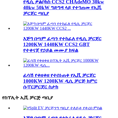
የዲሲ ዎልቦክስ CCS2 CHAdeMO 30kw
40kw 50kW ግድግዳ ላይ የተገጠመ የኢቪ
ቻርጀር ጣቢያ
እጅግ በጣም ፈጣን የተከፈለ የዲሲ ቻርጀር
1200KW 1440KW CCS2 GBT
የተቀናጀ የኃይል መሙያ ክፍል
ፈሳሽ የቀዘቀዘ የተሰነጠቀ የኢቪ ቻርጀር
1000KW 1200KW ዲሲ ቻርጅ ክምር
ሱፐርቻርጀር ስታክ
የስፕሊት ኢቪ ቻርጅ ጣቢያ
እጅግ በጣም ፈጣን የተከፈለ የዲሲ ቻርጀር