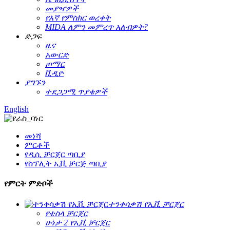
መያዣዎች
የእኛ የምስክር ወረቀት
MIDA ለምን መምረጥ አለብዎት?
ድጋፍ
ዜና
አውርድ
ጦማር
ቪዲዮ
ያግኙን
ተደጋጋሚ ጥያቄዎች
English
መነሻ
ምርቶች
የዲሲ ቻርጀር ጣቢያ
የስፕሊት ኢቪ ቻርጅ ጣቢያ
የምርት ምድቦች
ተንቀሳቃሽ የኢቪ ቻርጀር
የቴስላ ቻርጀር
ሁነታ 2 የኢቪ ቻርጀር