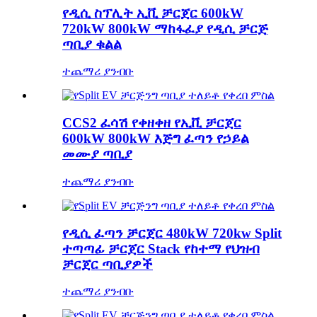
የዲሲ ስፕሊት ኢቪ ቻርጀር 600kW
720kW 800kW ማከፋፈያ የዲሲ ቻርጅ
ጣቢያ ቁልል
ተጨማሪ ያንብቡ
CCS2 ፈሳሽ የቀዘቀዘ የኢቪ ቻርጀር
600kW 800kW እጅግ ፈጣን የኃይል
መሙያ ጣቢያ
ተጨማሪ ያንብቡ
የዲሲ ፈጣን ቻርጀር 480kW 720kw Split
ተጣጣፊ ቻርጀር Stack የከተማ የህዝብ
ቻርጀር ጣቢያዎች
ተጨማሪ ያንብቡ