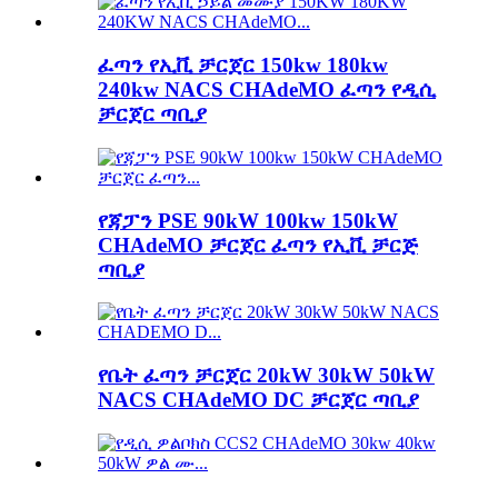
ፈጣን የኢቪ ቻርጀር 150kw 180kw
240kw NACS CHAdeMO ፈጣን የዲሲ
ቻርጀር ጣቢያ
የጃፓን PSE 90kW 100kw 150kW
CHAdeMO ቻርጀር ፈጣን የኢቪ ቻርጅ
ጣቢያ
የቤት ፈጣን ቻርጀር 20kW 30kW 50kW
NACS CHAdeMO DC ቻርጀር ጣቢያ