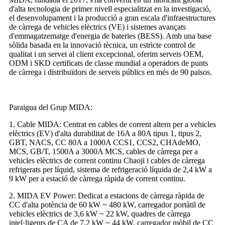
d'alta tecnologia de primer nivell especialitzat en la investigació,
el desenvolupament i la producció a gran escala d'infraestructures
de càrrega de vehicles elèctrics (VE) i sistemes avançats
d'emmagatzematge d'energia de bateries (BESS). Amb una base
sòlida basada en la innovació tècnica, un estricte control de
qualitat i un servei al client excepcional, oferim serveis OEM,
ODM i SKD certificats de classe mundial a operadors de punts
de càrrega i distribuïdors de serveis públics en més de 90 països.
Paraigua del Grup MIDA:
1. Cable MIDA: Centrat en cables de corrent altern per a vehicles
elèctrics (EV) d'alta durabilitat de 16A a 80A tipus 1, tipus 2,
GBT, NACS, CC 80A a 1000A CCS1, CCS2, CHAdeMO,
MCS, GB/T, 1500A a 3000A MCS, cables de càrrega per a
vehicles elèctrics de corrent continu Chaoji i cables de càrrega
refrigerats per líquid, sistema de refrigeració líquida de 2,4 kW a
9 kW per a estació de càrrega ràpida de corrent continu.
2. MIDA EV Power: Dedicat a estacions de càrrega ràpida de
CC d'alta potència de 60 kW ~ 480 kW, carregador portàtil de
vehicles elèctrics de 3,6 kW ~ 22 kW, quadres de càrrega
intel·ligents de CA de 7,2 kW ~ 44 kW, carregador mòbil de CC