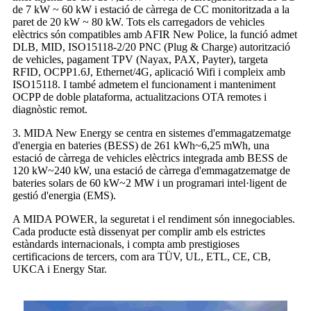
de 7 kW ~ 60 kW i estació de càrrega de CC monitoritzada a la
paret de 20 kW ~ 80 kW. Tots els carregadors de vehicles
elèctrics són compatibles amb AFIR New Police, la funció admet
DLB, MID, ISO15118-2/20 PNC (Plug & Charge) autorització
de vehicles, pagament TPV (Nayax, PAX, Payter), targeta
RFID, OCPP1.6J, Ethernet/4G, aplicació Wifi i compleix amb
ISO15118. I també admetem el funcionament i manteniment
OCPP de doble plataforma, actualitzacions OTA remotes i
diagnòstic remot.
3. MIDA New Energy se centra en sistemes d'emmagatzematge
d'energia en bateries (BESS) de 261 kWh~6,25 mWh, una
estació de càrrega de vehicles elèctrics integrada amb BESS de
120 kW~240 kW, una estació de càrrega d'emmagatzematge de
bateries solars de 60 kW~2 MW i un programari intel·ligent de
gestió d'energia (EMS).
A MIDA POWER, la seguretat i el rendiment són innegociables.
Cada producte està dissenyat per complir amb els estrictes
estàndards internacionals, i compta amb prestigioses
certificacions de tercers, com ara TÜV, UL, ETL, CE, CB,
UKCA i Energy Star.