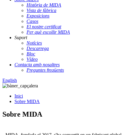
Història de MIDA
Vista de fàbrica
Exposicions
Casos
El nostre certificat
Per què escollir MIDA
Suport
Notícies
Descarrega
Bloc
Vídeo
Contacta amb nosaltres
Preguntes freqüents
English
Inici
Sobre MIDA
Sobre MIDA
MIDA, fundada el 2017, s'ha convertit en un fabricant global