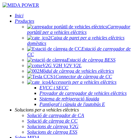
Inici
Productes
Carregador
portàtil per a vehicles elèctrics
Caixa de paret per a vehicles elèctrics
domèstics
Estació de carregador de
CC
Estació de càrrega BESS
V2G V2H V2V V2L
Mòdul de càrrega de vehicles elèctrics
Connector de càrrega de CC
Accessoris per a vehicles elèctrics
EVCC i SECC
Provador de carregador de vehicles elèctrics
Sistema de refrigeració líquida
Pantògraf i cúpula de l'autobús E
Solucions per a vehicles elèctrics
Solució de carregador de CA
Solució de càrrega de CC
Solucions de càrrega V2G
Solucions de càrrega ESS
Sobre MIDA