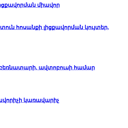
լիցքավորման միավոր
տուն հոսանքի լիցքավորման կույտեր,
V բեռնատարի, ավտոբուսի համար
քավորիչի կառավարիչ