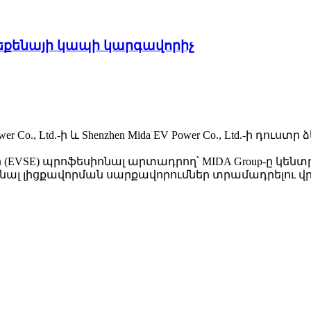
եքենայի կապի կարգավորիչ
Power Co., Ltd.-ի և Shenzhen Mida EV Power Co., Ltd.-ի դուստր
(EVSE) պրոֆեսիոնալ արտադրող՝ MIDA Group-ը կեն
ոնալ լիցքավորման սարքավորումներ տրամադրելու վ