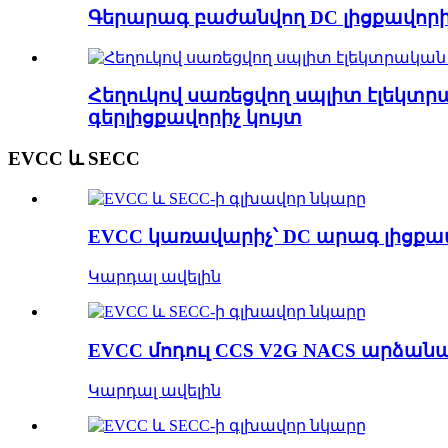
Գերարագ բաժանվող DC լիցքավորիչ
Հեղուկով սառեցվող սպլիտ էլեկտր
գերլիցքավորիչ կույտ
EVCC և SECC
EVCC կառավարիչ՝ DC արագ լիցքավ
Կարդալ ավելին
EVCC մոդուլ CCS V2G NACS արձանա
Կարդալ ավելին