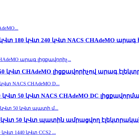
 կՎտ 180 կՎտ 240 կՎտ NACS CHAdeMO արա
50 կՎտ CHAdeMO լիցքավորիչով արագ էլեկ
0 կՎտ 50 կՎտ NACS CHAdeMO DC լիցքավորմ
 40 կՎտ 50 կՎտ պատին ամրացվող էլեկտրակ