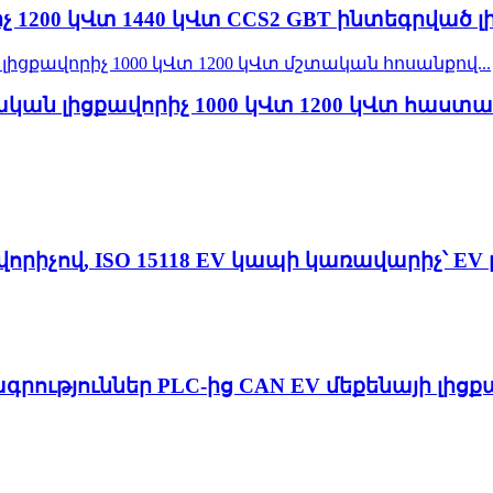
 1200 կՎտ 1440 կՎտ CCS2 GBT ինտեգրված 
ական լիցքավորիչ 1000 կՎտ 1200 կՎտ հաստա
որիչով, ISO 15118 EV կապի կառավարիչ՝ E
գրություններ PLC-ից CAN EV մեքենայի լից