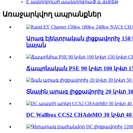
E ավտոբուսի պանտոգրաֆ և գմբեթ
Առաջարկվող ապրանքներ
Արագ էլեկտրական լիցքավորիչ 150
կայան
Ճապոնական PSE 90 կՎտ 100 կՎտ 1
Տնային արագ լիցքավորիչ 20 կՎտ 3
DC Wallbox CCS2 CHAdeMO 30 կՎտ