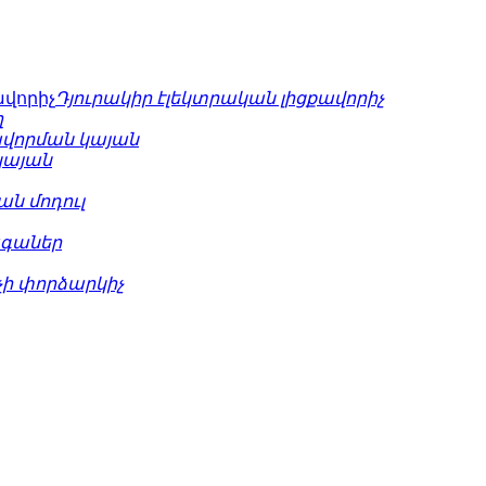
Դյուրակիր էլեկտրական լիցքավորիչ
ղ
ավորման կայան
կայան
ն մոդուլ
ագաներ
չի փորձարկիչ