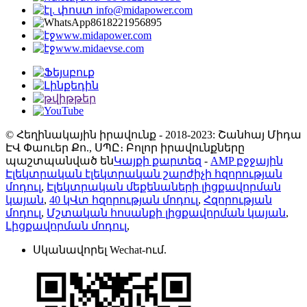
info@midapower.com
8618221956895
www.midapower.com
www.midaevse.com
© Հեղինակային իրավունք - 2018-2023: Շանհայ Միդա
ԷՎ Փաուեր Քո., ՍՊԸ։ Բոլոր իրավունքները
պաշտպանված են
Կայքի քարտեզ
-
AMP բջջային
Էլեկտրական էլեկտրական շարժիչի հզորության
մոդուլ
,
Էլեկտրական մեքենաների լիցքավորման
կայան
,
40 կՎտ հզորության մոդուլ
,
Հզորության
մոդուլ
,
Մշտական ​​հոսանքի լիցքավորման կայան
,
Լիցքավորման մոդուլ
,
Սկանավորել Wechat-ում.