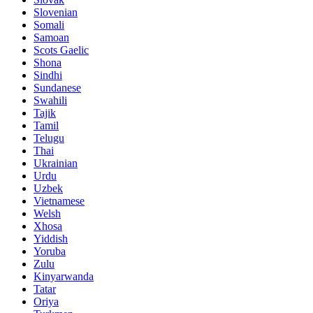
Slovenian
Somali
Samoan
Scots Gaelic
Shona
Sindhi
Sundanese
Swahili
Tajik
Tamil
Telugu
Thai
Ukrainian
Urdu
Uzbek
Vietnamese
Welsh
Xhosa
Yiddish
Yoruba
Zulu
Kinyarwanda
Tatar
Oriya