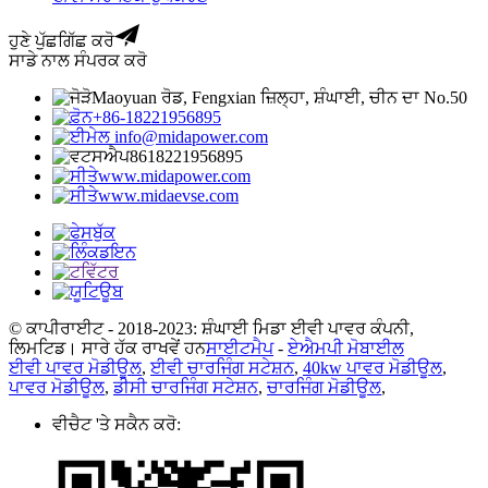
ਹੁਣੇ ਪੁੱਛਗਿੱਛ ਕਰੋ
ਸਾਡੇ ਨਾਲ ਸੰਪਰਕ ਕਰੋ
Maoyuan ਰੋਡ, Fengxian ਜ਼ਿਲ੍ਹਾ, ਸ਼ੰਘਾਈ, ਚੀਨ ਦਾ No.50
+86-18221956895
info@midapower.com
8618221956895
www.midapower.com
www.midaevse.com
© ਕਾਪੀਰਾਈਟ - 2018-2023: ਸ਼ੰਘਾਈ ਮਿਡਾ ਈਵੀ ਪਾਵਰ ਕੰਪਨੀ,
ਲਿਮਟਿਡ। ਸਾਰੇ ਹੱਕ ਰਾਖਵੇਂ ਹਨ
ਸਾਈਟਮੈਪ
-
ਏਐਮਪੀ ਮੋਬਾਈਲ
ਈਵੀ ਪਾਵਰ ਮੋਡੀਊਲ
,
ਈਵੀ ਚਾਰਜਿੰਗ ਸਟੇਸ਼ਨ
,
40kw ਪਾਵਰ ਮੋਡੀਊਲ
,
ਪਾਵਰ ਮੋਡੀਊਲ
,
ਡੀਸੀ ਚਾਰਜਿੰਗ ਸਟੇਸ਼ਨ
,
ਚਾਰਜਿੰਗ ਮੋਡੀਊਲ
,
ਵੀਚੈਟ 'ਤੇ ਸਕੈਨ ਕਰੋ: