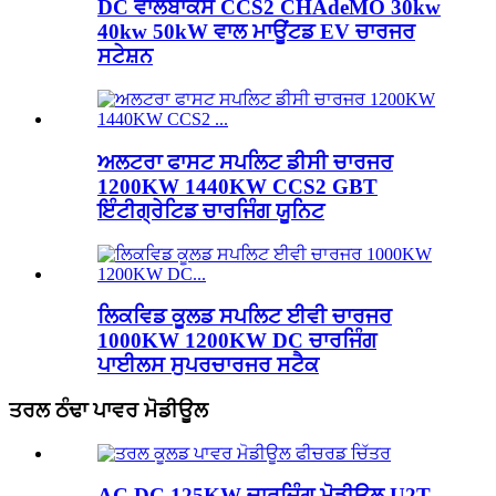
DC ਵਾਲਬਾਕਸ CCS2 CHAdeMO 30kw
40kw 50kW ਵਾਲ ਮਾਊਂਟਡ EV ਚਾਰਜਰ
ਸਟੇਸ਼ਨ
ਅਲਟਰਾ ਫਾਸਟ ਸਪਲਿਟ ਡੀਸੀ ਚਾਰਜਰ
1200KW 1440KW CCS2 GBT
ਇੰਟੀਗ੍ਰੇਟਿਡ ਚਾਰਜਿੰਗ ਯੂਨਿਟ
ਲਿਕਵਿਡ ਕੂਲਡ ਸਪਲਿਟ ਈਵੀ ਚਾਰਜਰ
1000KW 1200KW DC ਚਾਰਜਿੰਗ
ਪਾਈਲਸ ਸੁਪਰਚਾਰਜਰ ਸਟੈਕ
ਤਰਲ ਠੰਢਾ ਪਾਵਰ ਮੋਡੀਊਲ
AC DC 125KW ਚਾਰਜਿੰਗ ਮੋਡੀਊਲ U2T-