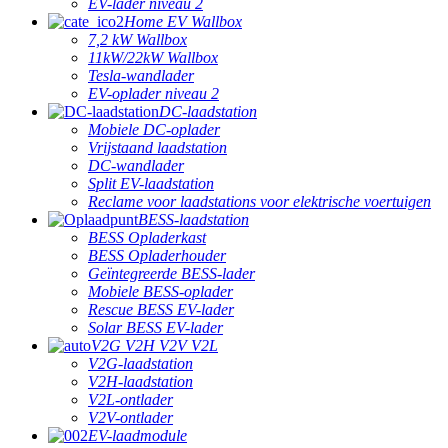
EV-lader niveau 2
Home EV Wallbox
7,2 kW Wallbox
11kW/22kW Wallbox
Tesla-wandlader
EV-oplader niveau 2
DC-laadstation
Mobiele DC-oplader
Vrijstaand laadstation
DC-wandlader
Split EV-laadstation
Reclame voor laadstations voor elektrische voertuigen
BESS-laadstation
BESS Opladerkast
BESS Opladerhouder
Geïntegreerde BESS-lader
Mobiele BESS-oplader
Rescue BESS EV-lader
Solar BESS EV-lader
V2G V2H V2V V2L
V2G-laadstation
V2H-laadstation
V2L-ontlader
V2V-ontlader
EV-laadmodule