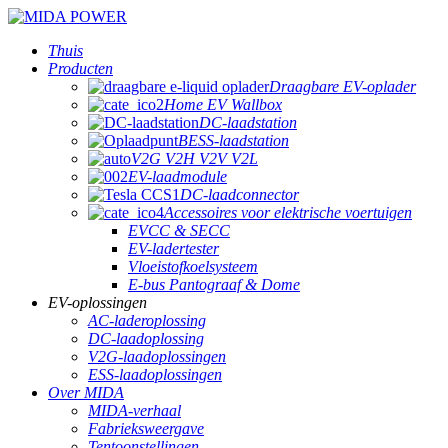
Thuis
Producten
Draagbare EV-oplader
Home EV Wallbox
DC-laadstation
BESS-laadstation
V2G V2H V2V V2L
EV-laadmodule
DC-laadconnector
Accessoires voor elektrische voertuigen
EVCC & SECC
EV-ladertester
Vloeistofkoelsysteem
E-bus Pantograaf & Dome
EV-oplossingen
AC-laderoplossing
DC-laadoplossing
V2G-laadoplossingen
ESS-laadoplossingen
Over MIDA
MIDA-verhaal
Fabrieksweergave
Tentoonstellingen