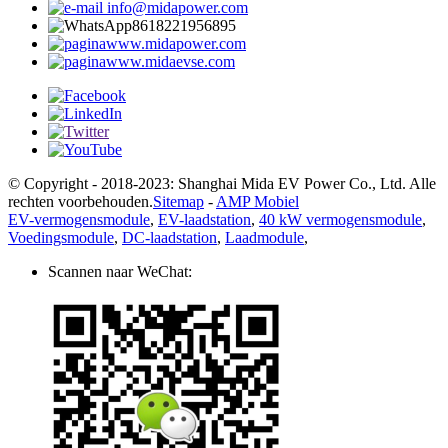
info@midapower.com
8618221956895
www.midapower.com
www.midaevse.com
© Copyright - 2018-2023: Shanghai Mida EV Power Co., Ltd. Alle
rechten voorbehouden.
Sitemap
-
AMP Mobiel
EV-vermogensmodule
,
EV-laadstation
,
40 kW vermogensmodule
,
Voedingsmodule
,
DC-laadstation
,
Laadmodule
,
Scannen naar WeChat: