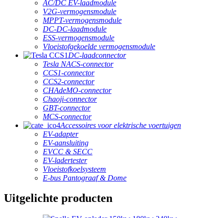
AC/DC EV-laadmodule
V2G-vermogensmodule
MPPT-vermogensmodule
DC-DC-laadmodule
ESS-vermogensmodule
Vloeistofgekoelde vermogensmodule
DC-laadconnector
Tesla NACS-connector
CCS1-connector
CCS2-connector
CHAdeMO-connector
Chaoji-connector
GBT-connector
MCS-connector
Accessoires voor elektrische voertuigen
EV-adapter
EV-aansluiting
EVCC & SECC
EV-ladertester
Vloeistofkoelsysteem
E-bus Pantograaf & Dome
Uitgelichte producten