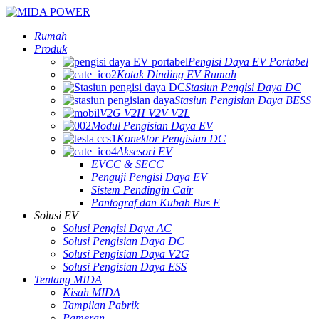
Rumah
Produk
Pengisi Daya EV Portabel
Kotak Dinding EV Rumah
Stasiun Pengisi Daya DC
Stasiun Pengisian Daya BESS
V2G V2H V2V V2L
Modul Pengisian Daya EV
Konektor Pengisian DC
Aksesori EV
EVCC & SECC
Penguji Pengisi Daya EV
Sistem Pendingin Cair
Pantograf dan Kubah Bus E
Solusi EV
Solusi Pengisi Daya AC
Solusi Pengisian Daya DC
Solusi Pengisian Daya V2G
Solusi Pengisian Daya ESS
Tentang MIDA
Kisah MIDA
Tampilan Pabrik
Pameran