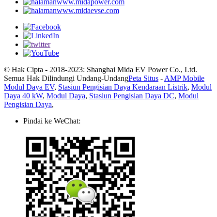
www.midapower.com
www.midaevse.com
© Hak Cipta - 2018-2023: Shanghai Mida EV Power Co., Ltd.
Semua Hak Dilindungi Undang-Undang
Peta Situs
-
AMP Mobile
Modul Daya EV
,
Stasiun Pengisian Daya Kendaraan Listrik
,
Modul
Daya 40 kW
,
Modul Daya
,
Stasiun Pengisian Daya DC
,
Modul
Pengisian Daya
,
Pindai ke WeChat: