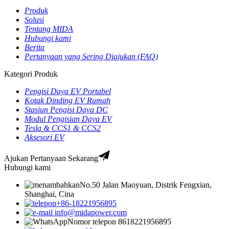
Produk
Solusi
Tentang MIDA
Hubungi kami
Berita
Pertanyaan yang Sering Diajukan (FAQ)
Kategori Produk
Pengisi Daya EV Portabel
Kotak Dinding EV Rumah
Stasiun Pengisi Daya DC
Modul Pengisian Daya EV
Tesla & CCS1 & CCS2
Aksesori EV
Ajukan Pertanyaan Sekarang
Hubungi kami
No.50 Jalan Maoyuan, Distrik Fengxian,
Shanghai, Cina
+86-18221956895
info@midapower.com
Nomor telepon 8618221956895