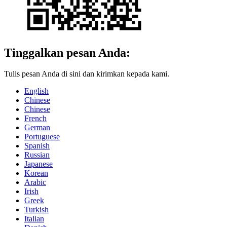
Tinggalkan pesan Anda:
Tulis pesan Anda di sini dan kirimkan kepada kami.
English
Chinese
Chinese
French
German
Portuguese
Spanish
Russian
Japanese
Korean
Arabic
Irish
Greek
Turkish
Italian