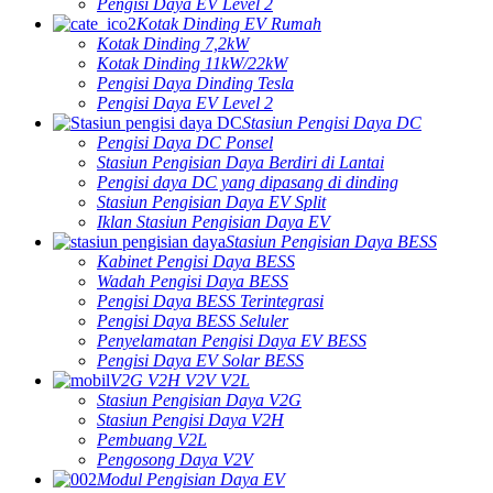
Pengisi Daya EV Level 2
Kotak Dinding EV Rumah
Kotak Dinding 7,2kW
Kotak Dinding 11kW/22kW
Pengisi Daya Dinding Tesla
Pengisi Daya EV Level 2
Stasiun Pengisi Daya DC
Pengisi Daya DC Ponsel
Stasiun Pengisian Daya Berdiri di Lantai
Pengisi daya DC yang dipasang di dinding
Stasiun Pengisian Daya EV Split
Iklan Stasiun Pengisian Daya EV
Stasiun Pengisian Daya BESS
Kabinet Pengisi Daya BESS
Wadah Pengisi Daya BESS
Pengisi Daya BESS Terintegrasi
Pengisi Daya BESS Seluler
Penyelamatan Pengisi Daya EV BESS
Pengisi Daya EV Solar BESS
V2G V2H V2V V2L
Stasiun Pengisian Daya V2G
Stasiun Pengisi Daya V2H
Pembuang V2L
Pengosong Daya V2V
Modul Pengisian Daya EV