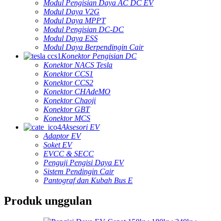
Modul Pengisian Daya AC DC EV
Modul Daya V2G
Modul Daya MPPT
Modul Pengisian DC-DC
Modul Daya ESS
Modul Daya Berpendingin Cair
Konektor Pengisian DC
Konektor NACS Tesla
Konektor CCS1
Konektor CCS2
Konektor CHAdeMO
Konektor Chaoji
Konektor GBT
Konektor MCS
Aksesori EV
Adaptor EV
Soket EV
EVCC & SECC
Penguji Pengisi Daya EV
Sistem Pendingin Cair
Pantograf dan Kubah Bus E
Produk unggulan