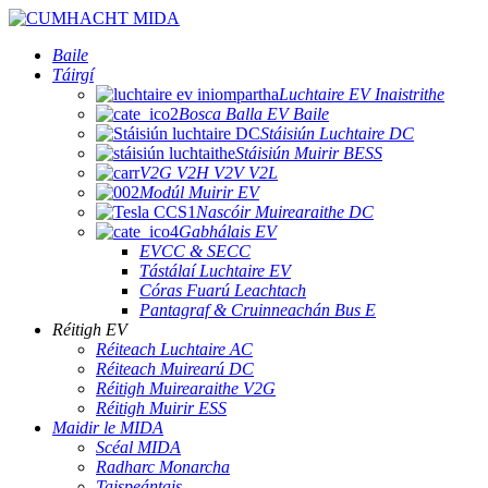
Baile
Táirgí
Luchtaire EV Inaistrithe
Bosca Balla EV Baile
Stáisiún Luchtaire DC
Stáisiún Muirir BESS
V2G V2H V2V V2L
Modúl Muirir EV
Nascóir Muirearaithe DC
Gabhálais EV
EVCC & SECC
Tástálaí Luchtaire EV
Córas Fuarú Leachtach
Pantagraf & Cruinneachán Bus E
Réitigh EV
Réiteach Luchtaire AC
Réiteach Muirearú DC
Réitigh Muirearaithe V2G
Réitigh Muirir ESS
Maidir le MIDA
Scéal MIDA
Radharc Monarcha
Taispeántais