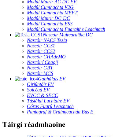
Modúl Muirir AC DC EV
Modúl Cumhachta V2G
Modúl Cumhachta MPPT
Modúl Muirir DC-DC
Modúl Cumhachta ESS
Modúl Cumhachta Fuaraithe Leachtach
Nascóir Muirearaithe DC
Nascóir NACS Tesla
Nascóir CCS1
Nascóir CCS2
Nascóir CHAdeMO
Nascóirí Chaoji
Nascóir GBT
Nascóir MCS
Gabhálais EV
Oiriúntóir EV
Soicéad EV
EVCC & SECC
Tástálaí Luchtaire EV
Córas Fuarú Leachtach
Pantagraf & Cruinneachán Bus E
Táirgí réadmhaoine