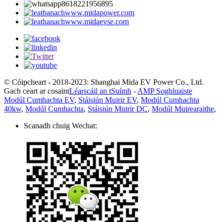
8618221956895
www.midapower.com
www.midaevse.com
© Cóipcheart - 2018-2023: Shanghai Mida EV Power Co., Ltd.
Gach ceart ar cosaint
Léarscáil an tSuímh
-
AMP Soghluaiste
Modúl Cumhachta EV
,
Stáisiún Muirir EV
,
Modúl Cumhachta
40kw
,
Modúl Cumhachta
,
Stáisiún Muirir DC
,
Modúl Muirearaithe
,
Scanadh chuig Wechat: