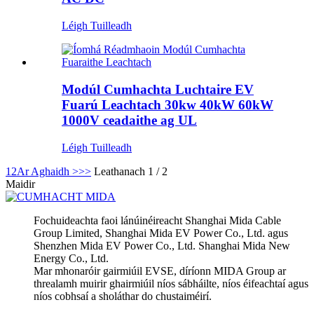
Léigh Tuilleadh
Modúl Cumhachta Luchtaire EV
Fuarú Leachtach 30kw 40kW 60kW
1000V ceadaithe ag UL
Léigh Tuilleadh
1
2
Ar Aghaidh >
>>
Leathanach 1 / 2
Maidir
Fochuideachta faoi lánúinéireacht Shanghai Mida Cable
Group Limited, Shanghai Mida EV Power Co., Ltd. agus
Shenzhen Mida EV Power Co., Ltd. Shanghai Mida New
Energy Co., Ltd.
Mar mhonaróir gairmiúil EVSE, díríonn MIDA Group ar
threalamh muirir ghairmiúil níos sábháilte, níos éifeachtaí agus
níos cobhsaí a sholáthar do chustaiméirí.