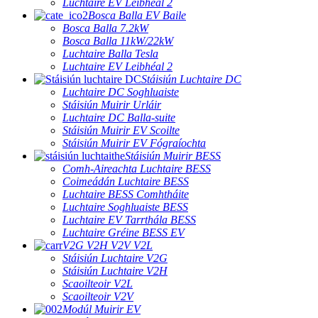
Luchtaire EV Leibhéal 2
Bosca Balla EV Baile
Bosca Balla 7.2kW
Bosca Balla 11kW/22kW
Luchtaire Balla Tesla
Luchtaire EV Leibhéal 2
Stáisiún Luchtaire DC
Luchtaire DC Soghluaiste
Stáisiún Muirir Urláir
Luchtaire DC Balla-suite
Stáisiún Muirir EV Scoilte
Stáisiún Muirir EV Fógraíochta
Stáisiún Muirir BESS
Comh-Aireachta Luchtaire BESS
Coimeádán Luchtaire BESS
Luchtaire BESS Comhtháite
Luchtaire Soghluaiste BESS
Luchtaire EV Tarrthála BESS
Luchtaire Gréine BESS EV
V2G V2H V2V V2L
Stáisiún Luchtaire V2G
Stáisiún Luchtaire V2H
Scaoilteoir V2L
Scaoilteoir V2V
Modúl Muirir EV