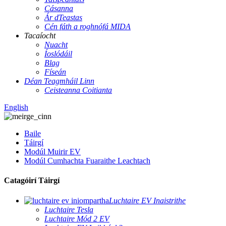
Cásanna
Ár dTeastas
Cén fáth a roghnófá MIDA
Tacaíocht
Nuacht
Íoslódáil
Blag
Físeán
Déan Teagmháil Linn
Ceisteanna Coitianta
English
Baile
Táirgí
Modúl Muirir EV
Modúl Cumhachta Fuaraithe Leachtach
Catagóirí Táirgí
Luchtaire EV Inaistrithe
Luchtaire Tesla
Luchtaire Mód 2 EV