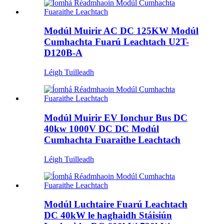
Modúl Muirir AC DC 125KW Modúl
Cumhachta Fuarú Leachtach U2T-
D120B-A
Léigh Tuilleadh
Modúl Muirir EV Ionchur Bus DC
40kw 1000V DC DC Modúl
Cumhachta Fuaraithe Leachtach
Léigh Tuilleadh
Modúl Luchtaire Fuarú Leachtach
DC 40kW le haghaidh Stáisiún