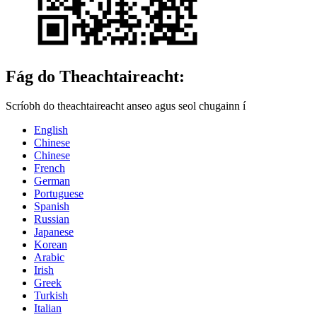
Fág do Theachtaireacht:
Scríobh do theachtaireacht anseo agus seol chugainn í
English
Chinese
Chinese
French
German
Portuguese
Spanish
Russian
Japanese
Korean
Arabic
Irish
Greek
Turkish
Italian