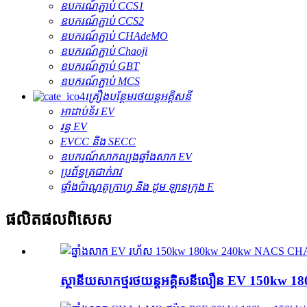
ឧបករណ៍ភ្ជាប់ CCS1
ឧបករណ៍ភ្ជាប់ CCS2
ឧបករណ៍ភ្ជាប់ CHAdeMO
ឧបករណ៍ភ្ជាប់ Chaoji
ឧបករណ៍ភ្ជាប់ GBT
ឧបករណ៍ភ្ជាប់ MCS
គ្រឿងបន្ថែមរថយន្តអគ្គិសនី
អាដាប់ទ័រ EV
រន្ធ EV
EVCC និង SECC
ឧបករណ៍សាកល្បងឆ្នាំងសាក EV
ប្រព័ន្ធត្រជាក់រាវ
ផ្ទាំងប៉ាណូតូក្រាហ្វ និង ដូម ឡានក្រុង E
ផលិតផល​ពិសេស
ស្ថានីយសាកថ្មរថយន្តអគ្គិសនីលឿន EV 150