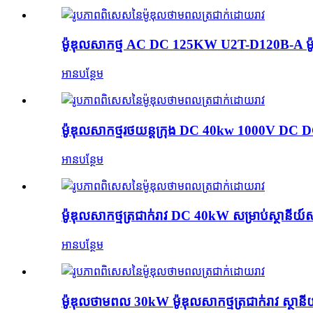
ម៉ូឌុលសាកថ្ម AC DC 125KW U2T-D120B-A ម៉ូ
អានបន្ថែម
ម៉ូឌុលសាកថ្មរថយន្តក្រុង DC 40kw 1000V DC 
អានបន្ថែម
ម៉ូឌុលសាកថ្មត្រជាក់រាវ DC 40kW សម្រាប់ស្ថាន
អានបន្ថែម
ម៉ូឌុលថាមពល 30kW ម៉ូឌុលសាកថ្មត្រជាក់រាវ ស្