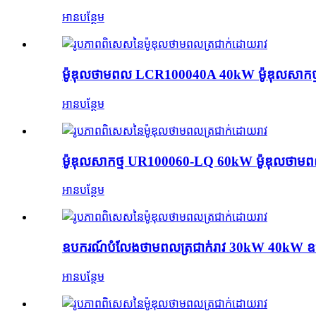
អានបន្ថែម
ម៉ូឌុលថាមពល LCR100040A 40kW ម៉ូឌុលសាកថ្មត
អានបន្ថែម
ម៉ូឌុលសាកថ្ម UR100060-LQ 60kW ម៉ូឌុលថាមពល
អានបន្ថែម
ឧបករណ៍បំលែងថាមពលត្រជាក់រាវ 30kW 40kW ឧបករ
អានបន្ថែម