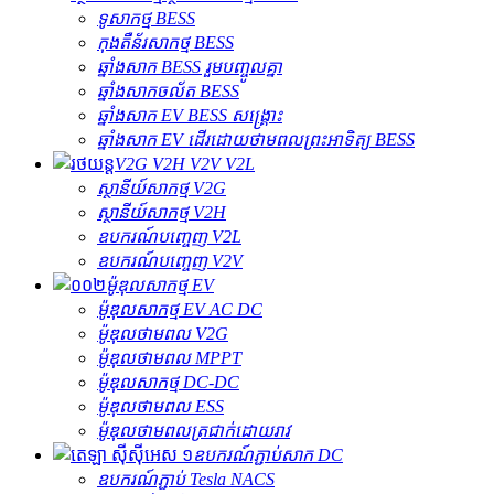
ទូសាកថ្ម BESS
កុងតឺន័រសាកថ្ម BESS
ឆ្នាំងសាក BESS រួមបញ្ចូលគ្នា
ឆ្នាំងសាកចល័ត BESS
ឆ្នាំងសាក EV BESS សង្គ្រោះ
ឆ្នាំងសាក EV ដើរដោយថាមពលព្រះអាទិត្យ BESS
V2G V2H V2V V2L
ស្ថានីយ៍សាកថ្ម V2G
ស្ថានីយ៍សាកថ្ម V2H
ឧបករណ៍បញ្ចេញ V2L
ឧបករណ៍បញ្ចេញ V2V
ម៉ូឌុលសាកថ្ម EV
ម៉ូឌុលសាកថ្ម EV AC DC
ម៉ូឌុលថាមពល V2G
ម៉ូឌុលថាមពល MPPT
ម៉ូឌុលសាកថ្ម DC-DC
ម៉ូឌុលថាមពល ESS
ម៉ូឌុលថាមពលត្រជាក់ដោយរាវ
ឧបករណ៍ភ្ជាប់សាក DC
ឧបករណ៍ភ្ជាប់ Tesla NACS