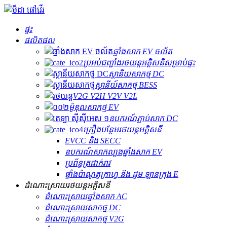
ផ្ទះ
ផលិតផល
ឆ្នាំងសាក EV ចល័ត
ប្រអប់​ជញ្ជាំង​រថយន្ត​អគ្គិសនី​សម្រាប់​ផ្ទះ
ស្ថានីយសាកថ្ម DC
ស្ថានីយ៍សាកថ្ម BESS
V2G V2H V2V V2L
ម៉ូឌុលសាកថ្ម EV
ឧបករណ៍ភ្ជាប់សាក DC
គ្រឿងបន្ថែមរថយន្តអគ្គិសនី
EVCC និង SECC
ឧបករណ៍សាកល្បងឆ្នាំងសាក EV
ប្រព័ន្ធត្រជាក់រាវ
ផ្ទាំងប៉ាណូតូក្រាហ្វ និង ដូម ឡានក្រុង E
ដំណោះស្រាយរថយន្តអគ្គិសនី
ដំណោះស្រាយ​ឆ្នាំងសាក AC
ដំណោះស្រាយសាកថ្ម DC
ដំណោះស្រាយសាកថ្ម V2G