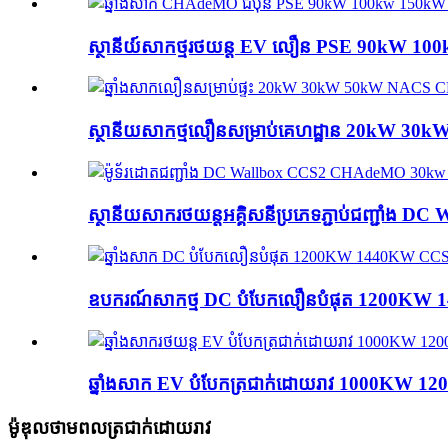
ស្ថានីយ៍សាកថ្មរថយន្ត EV លឿន PSE 90kW 1
ស្ថានីយសាកថ្មលឿនសម្រាប់គេហដ្ឋាន 20kW
ស្ថានីយ​សាក​រថយន្ត​អគ្គិសនី​ប្រភេទ​ភ្ជាប់​ជ
ឧបករណ៍សាកថ្ម DC បំបែកលឿនបំផុត 1200KW 14
ឆ្នាំងសាក EV បំបែកត្រជាក់ដោយរាវ 1000KW 1
ម៉ូឌុលថាមពលត្រជាក់ដោយរាវ