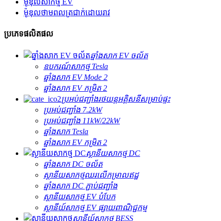
ម៉ូឌុលសាកថ្ម EV
ម៉ូឌុលថាមពលត្រជាក់ដោយរាវ
ប្រភេទផលិតផល
ឆ្នាំងសាក EV ចល័ត
ឧបករណ៍សាកថ្ម Tesla
ឆ្នាំងសាក EV Mode 2
ឆ្នាំងសាក EV កម្រិត 2
ប្រអប់​ជញ្ជាំង​រថយន្ត​អគ្គិសនី​សម្រាប់​ផ្ទះ
ប្រអប់ជញ្ជាំង 7.2kW
ប្រអប់ជញ្ជាំង 11kW/22kW
ឆ្នាំងសាក Tesla
ឆ្នាំងសាក EV កម្រិត 2
ស្ថានីយសាកថ្ម DC
ឆ្នាំងសាក DC ចល័ត
ស្ថានីយសាកថ្មឈរលើកម្រាលឥដ្ឋ
ឆ្នាំងសាក DC ភ្ជាប់ជញ្ជាំង
ស្ថានីយ​សាកថ្ម EV បំបែក
ស្ថានីយ៍សាកថ្ម EV ផ្សាយពាណិជ្ជកម្ម
ស្ថានីយ៍សាកថ្ម BESS