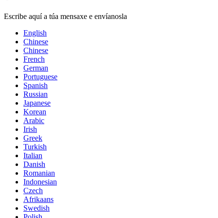
Escribe aquí a túa mensaxe e envíanosla
English
Chinese
Chinese
French
German
Portuguese
Spanish
Russian
Japanese
Korean
Arabic
Irish
Greek
Turkish
Italian
Danish
Romanian
Indonesian
Czech
Afrikaans
Swedish
Polish