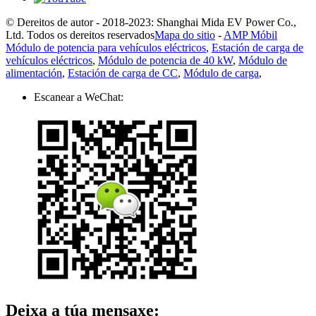
© Dereitos de autor - 2018-2023: Shanghai Mida EV Power Co.,
Ltd. Todos os dereitos reservados
Mapa do sitio
-
AMP Móbil
Módulo de potencia para vehículos eléctricos
,
Estación de carga de
vehículos eléctricos
,
Módulo de potencia de 40 kW
,
Módulo de
alimentación
,
Estación de carga de CC
,
Módulo de carga
,
Escanear a WeChat:
Deixa a túa mensaxe: