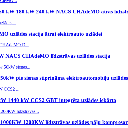
m 150 kW 180 kW 240 kW NACS CHAdeMO ātrās līdzstrā
lādes stacija ātrai elektroauto uzlādei
kW NACS CHAdeMO līdzstrāvas uzlādes stacija
pie sienas stiprināma elektroautomobiļu uzlādes 
200 kW 1440 kW CCS2 GBT integrēta uzlādes iekārta
js 1000KW 1200KW līdzstrāvas uzlādes pāļu kompreso