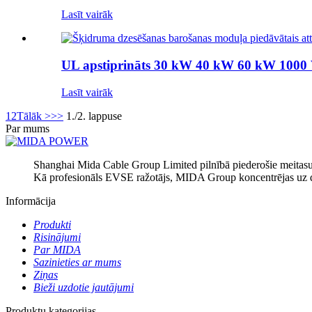
Lasīt vairāk
UL apstiprināts 30 kW 40 kW 60 kW 1000 V
Lasīt vairāk
1
2
Tālāk >
>>
1./2. lappuse
Par mums
Shanghai Mida Cable Group Limited pilnībā piederošie meit
Kā profesionāls EVSE ražotājs, MIDA Group koncentrējas uz dro
Informācija
Produkti
Risinājumi
Par MIDA
Sazinieties ar mums
Ziņas
Bieži uzdotie jautājumi
Produktu kategorijas