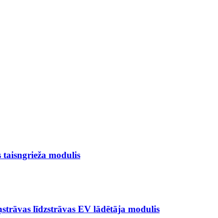
taisngrieža modulis
strāvas līdzstrāvas EV lādētāja modulis