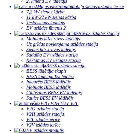
2. līmeņa EV lādētājs
Mājas elektroautomobiļu sienas uzlādes ierīce
7,2 kW sienas kārba
11 kW/22 kW sienas kārba
Tesla sienas lādētājs
EV uzlādes līmenis 2
Līdzstrāvas uzlādes stacija
Mobilais līdzstrāvas lādētājs
Uz grīdas novietojama uzlādes stacija
Sienas līdzstrāvas lādētājs
Sadalīta EV uzlādes stacija
Reklāmas EV uzlādes stacija
BESS uzlādes stacija
BESS lādētāja skapis
BESS lādētāja konteiners
Integrēts BESS lādētājs
Mobilais BESS lādētājs
Glābšanas BESS EV lādētājs
Saules BESS EV lādētājs
V2G V2H V2V V2L
V2G uzlādes stacija
V2H uzlādes stacija
V2L izlādes ierīce
V2V izlādes ierīce
EV uzlādes modulis