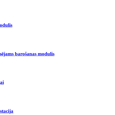
odulis
esējams barošanas modulis
ai
stacija