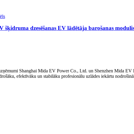
 šķidruma dzesēšanas EV lādētāja barošanas moduli
asuzņēmumi Shanghai Mida EV Power Co., Ltd. un Shenzhen Mida EV 
šāku, efektīvāku un stabilāku profesionālu uzlādes iekārtu nodrošinā