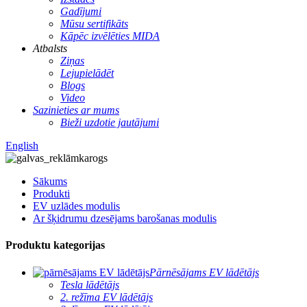
Gadījumi
Mūsu sertifikāts
Kāpēc izvēlēties MIDA
Atbalsts
Ziņas
Lejupielādēt
Blogs
Video
Sazinieties ar mums
Bieži uzdotie jautājumi
English
Sākums
Produkti
EV uzlādes modulis
Ar šķidrumu dzesējams barošanas modulis
Produktu kategorijas
Pārnēsājams EV lādētājs
Tesla lādētājs
2. režīma EV lādētājs