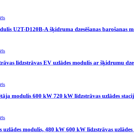
odulis U2T-D120B-A šķidruma dzesēšanas barošanas m
strāvas līdzstrāvas EV uzlādes modulis ar šķidrumu dz
tāja modulis 600 kW 720 kW līdzstrāvas uzlādes stacij
 uzlādes modulis, 480 kW 600 kW līdzstrāvas uzlādes 