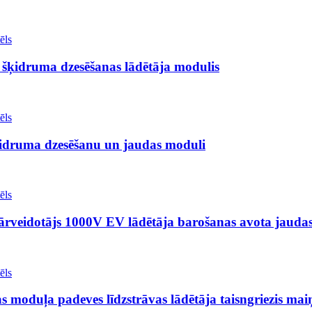
ķidruma dzesēšanas lādētāja modulis
druma dzesēšanu un jaudas moduli
veidotājs 1000V EV lādētāja barošanas avota jaudas 
oduļa padeves līdzstrāvas lādētāja taisngriezis maiņ