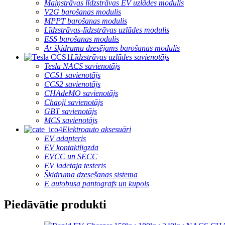
Maiņstrāvas līdzstrāvas EV uzlādes modulis
V2G barošanas modulis
MPPT barošanas modulis
Līdzstrāvas-līdzstrāvas uzlādes modulis
ESS barošanas modulis
Ar šķidrumu dzesējams barošanas modulis
Līdzstrāvas uzlādes savienotājs
Tesla NACS savienotājs
CCS1 savienotājs
CCS2 savienotājs
CHAdeMO savienotājs
Chaoji savienotājs
GBT savienotājs
MCS savienotājs
Elektroauto aksesuāri
EV adapteris
EV kontaktligzda
EVCC un SECC
EV lādētāja testeris
Šķidruma dzesēšanas sistēma
E autobusa pantogrāfs un kupols
Piedāvātie produkti