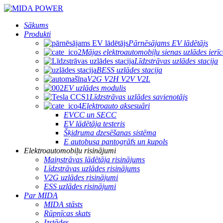
Sākums
Produkti
Pārnēsājams EV lādētājs
Mājas elektroautomobiļu sienas uzlādes ierīc
Līdzstrāvas uzlādes stacija
BESS uzlādes stacija
V2G V2H V2V V2L
EV uzlādes modulis
Līdzstrāvas uzlādes savienotājs
Elektroauto aksesuāri
EVCC un SECC
EV lādētāja testeris
Šķidruma dzesēšanas sistēma
E autobusa pantogrāfs un kupols
Elektroautomobiļu risinājumi
Maiņstrāvas lādētāja risinājums
Līdzstrāvas uzlādes risinājums
V2G uzlādes risinājumi
ESS uzlādes risinājumi
Par MIDA
MIDA stāsts
Rūpnīcas skats
Izstādes