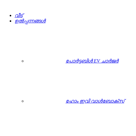
വീട്
ഉൽപ്പന്നങ്ങൾ
പോർട്ടബിൾ EV ചാർജർ
ഹോം ഇവി വാൾബോക്സ്