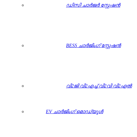
ഡിസി ചാർജർ സ്റ്റേഷൻ
BESS ചാർജിംഗ് സ്റ്റേഷൻ
വി2ജി വി2എച്ച് വി2വി വി2എൽ
EV ചാർജിംഗ് മൊഡ്യൂൾ