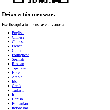
Deixa a túa mensaxe:
Escribe aquí a túa mensaxe e envíanosla
English
Chinese
Chinese
French
German
Portuguese
Spanish
Russian
Japanese
Korean
Arabic
Irish
Greek
Turkish
Italian
Danish
Romanian
Indonesian