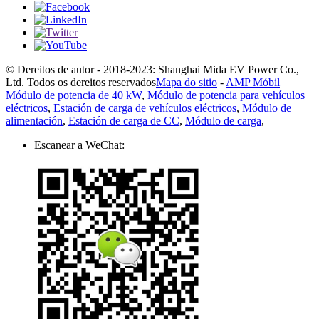
© Dereitos de autor - 2018-2023: Shanghai Mida EV Power Co.,
Ltd. Todos os dereitos reservados
Mapa do sitio
-
AMP Móbil
Módulo de potencia de 40 kW
,
Módulo de potencia para vehículos
eléctricos
,
Estación de carga de vehículos eléctricos
,
Módulo de
alimentación
,
Estación de carga de CC
,
Módulo de carga
,
Escanear a WeChat: