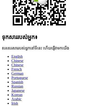
ទុកសាររបស់អ្នក៖
សរសេរសាររបស់អ្នកនៅទីនេះ ហើយផ្ញើវាមកយើង
English
Chinese
Chinese
French
German
Portuguese
Spanish
Russian
Japanese
Korean
Arabic
Irish