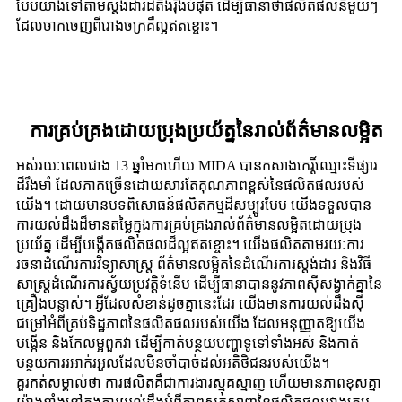
បែបយ៉ាងទៅតាមស្តង់ដារដ៏តឹងរ៉ឹងបំផុត ដើម្បីធានាថាផលិតផលនីមួយៗ
ដែលចាកចេញពីរោងចក្រគឺល្អឥតខ្ចោះ។
ការគ្រប់គ្រងដោយប្រុងប្រយ័ត្ននៃរាល់ព័ត៌មានលម្អិត
អស់រយៈពេលជាង 13 ឆ្នាំមកហើយ MIDA បានកសាងកេរ្តិ៍ឈ្មោះទីផ្សារ
ដ៏រឹងមាំ ដែលភាគច្រើនដោយសារតែគុណភាពខ្ពស់នៃផលិតផលរបស់
យើង។ ដោយមានបទពិសោធន៍ផលិតកម្មដ៏សម្បូរបែប យើងទទួលបាន
ការយល់ដឹងដ៏មានតម្លៃក្នុងការគ្រប់គ្រងរាល់ព័ត៌មានលម្អិតដោយប្រុង
ប្រយ័ត្ន ដើម្បីបង្កើតផលិតផលដ៏ល្អឥតខ្ចោះ។ យើងផលិតតាមរយៈការ
រចនាដំណើរការវិទ្យាសាស្ត្រ ព័ត៌មានលម្អិតនៃដំណើរការស្តង់ដារ និងវិធី
សាស្រ្តដំណើរការស្វ័យប្រវត្តិទំនើប ដើម្បីធានាបាននូវភាពស៊ីសង្វាក់គ្នានៃ
គ្រឿងបន្លាស់។ អ្វីដែលសំខាន់ដូចគ្នានេះដែរ យើងមានការយល់ដឹងស៊ី
ជម្រៅអំពីគ្រប់ទិដ្ឋភាពនៃផលិតផលរបស់យើង ដែលអនុញ្ញាតឱ្យយើង
បង្កើន និងកែលម្អពួកវា ដើម្បីកាត់បន្ថយបញ្ហាទូទៅទាំងអស់ និងកាត់
បន្ថយការរអាក់រអួលដែលមិនចាំបាច់ដល់អតិថិជនរបស់យើង។
គួរកត់សម្គាល់ថា ការផលិតគឺជាការងារស្មុគស្មាញ ហើយមានភាពខុសគ្នា