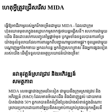
ហេតុអ្វីត្រូវជ្រើសរើស MIDA
ធ្វើឱ្យអាជីវកម្មរបស់អ្នករីកចម្រើនជាមួយ MIDA - ដែលជាក្រុម
ហ៊ុនឈានមុខគេក្នុងឧស្សាហកម្មសាកថ្មរថយន្តអគ្គិសនី។ សហការជាមួយ
យើង និងដោះសោការបញ្ចុះតម្លៃផ្តាច់មុខ បូករួមទាំងទទួលបានការគាំទ្រ
យ៉ាងទូលំទូលាយដែលការពារអ្នកពីបញ្ហាណាមួយតាមផ្លូវ។ ចូលរួមជាមួយ
បណ្តាញអ្នកចែកចាយ អ្នកលក់បន្ត អ្នកទិញសហគ្រាស និងអ្នកផ្សេងទៀត
របស់យើង ដើម្បីទទួលបានអត្ថប្រយោជន៍យ៉ាងច្រើន!
នវានុវត្តន៍ស្រាវជ្រាវ និងអភិវឌ្ឍន៍
សមត្ថភាព
MIDA លេចធ្លោជាងក្រុមដទៃទៀត ជាមួយនឹងក្រុមស្រាវជ្រាវ និង
អភិវឌ្ឍន៍ (R&D) ដែលមានចំណេះដឹង និងជំនាញខ្ពស់ ដោយមាន
ប៉ាតង់ជាង 50។ ពួកគេបានខិតខំប្រឹងប្រែងយ៉ាងសំខាន់ក្នុងដំណោះ
ស្រាយប្រកបដោយភាពច្នៃប្រឌិតសម្រាប់ការគ្រប់គ្រងបន្ទុកអគ្គិសនី