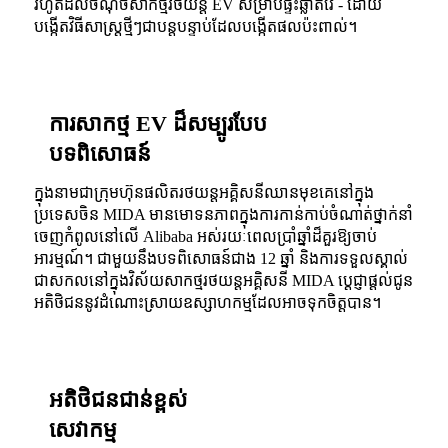
រហូតដល់ចំណុចសាកថ្មរថយន្ត EV សម្រាប់ផ្ទះឆ្លាតវៃ - ដោយ
បង្កើតវិធីសាស្រ្តថ្មីៗជាបន្តបន្ទាប់ដែលបង្កើតផលប៉ះពាល់។
ការសាកថ្ម EV ដ៏សម្បូរបែប
បទពិសោធន៍
ក្នុងនាមជាក្រុមហ៊ុនផលិតរថយន្តអគ្គិសនីឈានមុខគេនៅក្នុង
ប្រទេសចិន MIDA មានមោទនភាពក្នុងការកាន់កាប់ចំណាត់ថ្នាក់នាំ
ចេញកំពូលនៅលើ Alibaba អស់រយៈពេលប្រាំឆ្នាំដ៏គួរឱ្យចាប់
អារម្មណ៍។ ជាមួយនឹងបទពិសោធន៍ជាង 12 ឆ្នាំ និងការទទួលស្គាល់
ជាសកលនៅក្នុងវិស័យសាកថ្មរថយន្តអគ្គិសនី MIDA ប្តេជ្ញាផ្តល់ជូន
អតិថិជននូវដំណោះស្រាយឧស្សាហកម្មដែលអាចទុកចិត្តបាន។
អតិថិជនជាន់ខ្ពស់
សេវាកម្ម