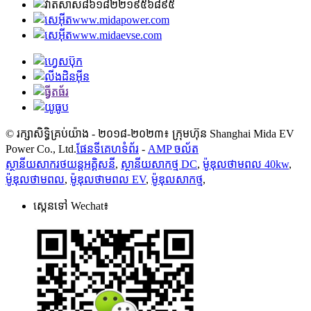
៨៦១៨២២១៩៥៦៨៩៥
www.midapower.com
www.midaevse.com
© រក្សាសិទ្ធិគ្រប់យ៉ាង - ២០១៨-២០២៣៖ ក្រុមហ៊ុន Shanghai Mida EV
Power Co., Ltd.
ផែនទីគេហទំព័រ
-
AMP ចល័ត
ស្ថានីយ​សាក​រថយន្ត​អគ្គិសនី
,
ស្ថានីយសាកថ្ម DC
,
ម៉ូឌុលថាមពល 40kw
,
ម៉ូឌុលថាមពល
,
ម៉ូឌុលថាមពល EV
,
ម៉ូឌុលសាកថ្ម
,
ស្កេនទៅ Wechat៖