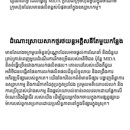
រៀងរាល់ថ្ងៃ ដែលធ្វើឱ្យ MIDA ក្លាយជាក្រុមហ៊ុនមួយក្នុងចំណោម
ក្រុមហ៊ុនដែលមានផលិតខ្ពស់បំផុតនៅក្នុងឧស្សាហកម្ម។
ដំណោះស្រាយសាកថ្មរថយន្តអគ្គិសនីតែមួយកន្លែង
មានតែរោងចក្រមួយចំនួនប៉ុណ្ណោះដែលអាចផ្តល់ការណែនាំ និងជំនួយ
គ្រប់គ្រាន់ពេញមួយដំណើរការរីកចម្រើនរបស់អតិថិជន ប៉ុន្តែ MIDA
ខិតខំធ្វើច្រើនជាងការលក់ផលិតផល។ គោលដៅរបស់យើងគឺជួយ
អតិថិជនបង្កើតផែនការលក់ផលិតផលដ៏ទូលំទូលាយ និងពង្រឹងការ
អភិវឌ្ឍទីផ្សាររបស់ពួកគេ។ យើងចែករំលែកព័ត៌មានទីផ្សារ បង្ហាញនិន្នាការ
ឧស្សាហកម្ម និងការវិភាគដៃគូប្រកួតប្រជែង ប្រមូលមតិយោបល់លក់ និង
ការប្រើប្រាស់យ៉ាងសកម្ម និងផ្តល់យោបល់ទាន់ពេលវេលាដោយផ្អែកលើ
ចំណេះដឹងវិជ្ជាជីវៈរបស់យើង ដើម្បីជួយអ្នកចែកចាយក្នុងការផ្សព្វផ្សាយ
ម៉ាករបស់ពួកគេប្រកបដោយប្រសិទ្ធភាពនៅក្នុងទីផ្សារក្នុងស្រុក។