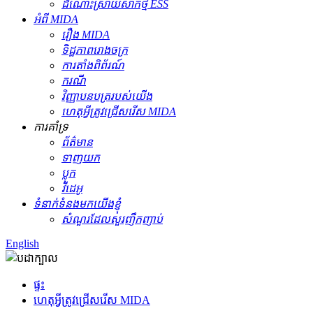
ដំណោះស្រាយសាកថ្ម ESS
អំពី MIDA
រឿង MIDA
ទិដ្ឋភាពរោងចក្រ
ការតាំងពិព័រណ៍
ករណី
វិញ្ញាបនបត្ររបស់យើង
ហេតុអ្វីត្រូវជ្រើសរើស MIDA
ការគាំទ្រ
ព័ត៌មាន
ទាញយក
ប្លុក
វីដេអូ
ទំនាក់ទំនងមកយើងខ្ញុំ
សំណួរដែលសួរញឹកញាប់
English
ផ្ទះ
ហេតុអ្វីត្រូវជ្រើសរើស MIDA