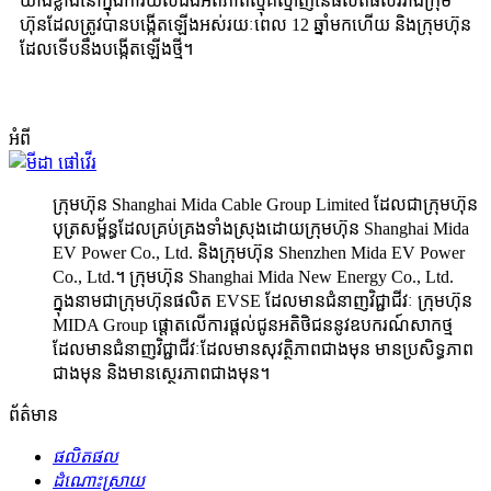
យ៉ាងខ្លាំងនៅក្នុងការយល់ដឹងអំពីភាពស្មុគស្មាញនៃផលិតផលរវាងក្រុម
ហ៊ុនដែលត្រូវបានបង្កើតឡើងអស់រយៈពេល 12 ឆ្នាំមកហើយ និងក្រុមហ៊ុន
ដែលទើបនឹងបង្កើតឡើងថ្មី។
អំពី
ក្រុមហ៊ុន Shanghai Mida Cable Group Limited ដែលជាក្រុមហ៊ុន
បុត្រសម្ព័ន្ធដែលគ្រប់គ្រងទាំងស្រុងដោយក្រុមហ៊ុន Shanghai Mida
EV Power Co., Ltd. និងក្រុមហ៊ុន Shenzhen Mida EV Power
Co., Ltd.។ ក្រុមហ៊ុន Shanghai Mida New Energy Co., Ltd.
ក្នុងនាមជាក្រុមហ៊ុនផលិត EVSE ដែលមានជំនាញវិជ្ជាជីវៈ ក្រុមហ៊ុន
MIDA Group ផ្តោតលើការផ្តល់ជូនអតិថិជននូវឧបករណ៍សាកថ្ម
ដែលមានជំនាញវិជ្ជាជីវៈដែលមានសុវត្ថិភាពជាងមុន មានប្រសិទ្ធភាព
ជាងមុន និងមានស្ថេរភាពជាងមុន។
ព័ត៌មាន
ផលិតផល
ដំណោះស្រាយ