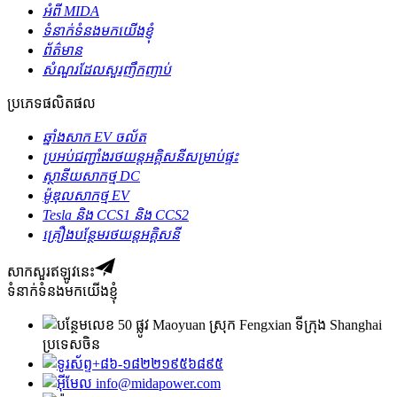
អំពី MIDA
ទំនាក់ទំនងមកយើងខ្ញុំ
ព័ត៌មាន
សំណួរដែលសួរញឹកញាប់
ប្រភេទផលិតផល
ឆ្នាំងសាក EV ចល័ត
ប្រអប់​ជញ្ជាំង​រថយន្ត​អគ្គិសនី​សម្រាប់​ផ្ទះ
ស្ថានីយសាកថ្ម DC
ម៉ូឌុលសាកថ្ម EV
Tesla និង CCS1 និង CCS2
គ្រឿងបន្ថែមរថយន្តអគ្គិសនី
សាកសួរឥឡូវនេះ
ទំនាក់ទំនងមកយើងខ្ញុំ
លេខ 50 ផ្លូវ Maoyuan ស្រុក Fengxian ទីក្រុង Shanghai
ប្រទេសចិន
+៨៦-១៨២២១៩៥៦៨៩៥
info@midapower.com