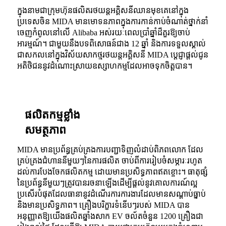
ក្នុងនាមជាក្រុមហ៊ុនផលិតរថយន្តអគ្គិសនីឈានមុខគេនៅក្នុង
ប្រទេសចិន MIDA មានមោទនភាពក្នុងការកាន់កាប់ចំណាត់ថ្នាក់នាំ
ចេញកំពូលនៅលើ Alibaba អស់រយៈពេលប្រាំឆ្នាំដ៏គួរឱ្យចាប់
អារម្មណ៍។ ជាមួយនឹងបទពិសោធន៍ជាង 12 ឆ្នាំ និងការទទួលស្គាល់
ជាសកលនៅក្នុងវិស័យសាកថ្មរថយន្តអគ្គិសនី MIDA ប្តេជ្ញាផ្តល់ជូន
អតិថិជននូវដំណោះស្រាយឧស្សាហកម្មដែលអាចទុកចិត្តបាន។
ផលិតកម្មខ្លាំង
សមត្ថភាព
MIDA មានប្រព័ន្ធគ្រប់គ្រងការបញ្ជាទិញលំដាប់ពិភពលោក ដែល
គ្រប់គ្រងជំហាននីមួយៗនៃការផលិត ចាប់ពីការរៀបចំសម្ភារៈរហូត
ដល់ការបែងចែកផលិតកម្ម ដោយមានប្រសិទ្ធភាពឥតខ្ចោះ។ ធាតុផ្សំ
នៃប្រព័ន្ធនីមួយៗត្រូវបានរចនាឡើងដើម្បីផ្តល់នូវគោលការណ៍ល្អ
ប្រសើរបំផុតដែលធានានូវដំណើរការការងារដែលមានសណ្តាប់ធ្នាប់
និងមានប្រសិទ្ធភាព។ គ្រឿងបរិក្ខារទំនើបៗរបស់ MIDA បាន
អនុញ្ញាតឱ្យយើងផលិតឆ្នាំងសាក EV ចល័តចំនួន 1200 គ្រឿងជា