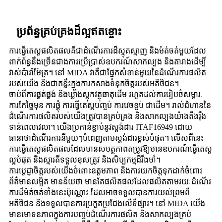
ប្រព័ន្ធគ្រប់គ្រងដ៏ល្អឥតខ្ចោះ
ការធ្វើតេស្តផលិតផលគឺជាដំណើរការដ៏ស្មុគស្មាញ និងម៉ត់ចត់មួយដែល
ពាក់ព័ន្ធនឹងច្រើនជាងការប្រើប្រាស់ឧបករណ៍សាកល្បង និងតារាងដើម្បី
វាស់ប៉ារ៉ាម៉ែត្រ។ នៅ MIDA វាគឺជាផ្នែកសំខាន់មួយនៃដំណើរការផលិត
របស់យើង និងជាគន្លឹះក្នុងការកសាងទំនុកចិត្តរបស់អតិថិជន។
ចាប់ពីការផ្គត់ផ្គង់ និងឃ្លាំងស្តុកវត្ថុធាតុដើម រហូតដល់ការរៀបចំសម្ភារៈ
ការកែច្នៃមុន ការផ្គុំ ការធ្វើតេស្តបញ្ចប់ ការវេចខ្ចប់ ជាដើម។ រាល់ជំហាននៃ
ដំណើរការផលិតរបស់យើងត្រូវបានគ្រប់គ្រង និងសាកល្បងយ៉ាងតឹងរ៉ឹង
ទាន់ពេលវេលា។ យើងប្រកាន់ខ្ជាប់នូវស្តង់ដារ ITAF16949 ដោយ
ធានាថាដំណើរការនីមួយៗបំពេញតាមស្តង់ដារខ្ពស់បំផុត។ លើសពីនេះ
ការធ្វើតេស្តផលិតផលដែលមានសមត្ថភាពតម្រូវឱ្យមានឧបករណ៍ធ្វើតេស្ត
ល្អបំផុត និងស្មារតីទទួលខុសត្រូវ និងសិប្បកម្មដ៏រឹងមាំ។
ការប្តេជ្ញាចិត្តរបស់យើងចំពោះឧត្តមភាព និងការយកចិត្តទុកដាក់ចំពោះ
ព័ត៌មានលម្អិត មានន័យថា មានតែផលិតផលដែលផលិតតាមរយៈដំណើរ
ការដ៏ម៉ត់ចត់ទាំងនេះប៉ុណ្ណោះ ដែលអាចទទួលបានការយល់ព្រមពី
អតិថិជន និងទទួលបានការប្រកួតប្រជែងលើទីផ្សារ។ នៅ MIDA យើង
មានមោទនភាពក្នុងការបញ្ចប់ដំណើរការផលិត និងសាកល្បងគ្រប់