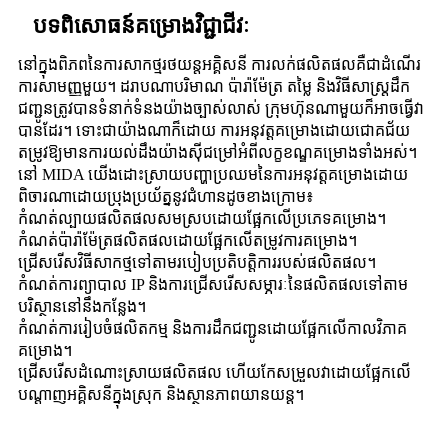
បទពិសោធន៍គម្រោងវិជ្ជាជីវៈ
នៅក្នុងពិភពនៃការសាកថ្មរថយន្តអគ្គិសនី ការលក់ផលិតផលគឺជាដំណើរ
ការសាមញ្ញមួយ។ ដរាបណាបរិមាណ ប៉ារ៉ាម៉ែត្រ តម្លៃ និងវិធីសាស្ត្រដឹក
ជញ្ជូនត្រូវបានទំនាក់ទំនងយ៉ាងច្បាស់លាស់ ក្រុមហ៊ុនណាមួយក៏អាចធ្វើវា
បានដែរ។ ទោះជាយ៉ាងណាក៏ដោយ ការអនុវត្តគម្រោងដោយជោគជ័យ
តម្រូវឱ្យមានការយល់ដឹងយ៉ាងស៊ីជម្រៅអំពីលក្ខខណ្ឌគម្រោងទាំងអស់។
នៅ MIDA យើងដោះស្រាយបញ្ហាប្រឈមនៃការអនុវត្តគម្រោងដោយ
ពិចារណាដោយប្រុងប្រយ័ត្ននូវជំហានដូចខាងក្រោម៖
កំណត់ល្បាយផលិតផលសមស្របដោយផ្អែកលើប្រភេទគម្រោង។
កំណត់ប៉ារ៉ាម៉ែត្រផលិតផលដោយផ្អែកលើតម្រូវការគម្រោង។
ជ្រើសរើសវិធីសាកថ្មទៅតាមរបៀបប្រតិបត្តិការរបស់ផលិតផល។
កំណត់ការព្យាបាល IP និងការជ្រើសរើសសម្ភារៈនៃផលិតផលទៅតាម
បរិស្ថាននៅនឹងកន្លែង។
កំណត់ការរៀបចំផលិតកម្ម និងការដឹកជញ្ជូនដោយផ្អែកលើកាលវិភាគ
គម្រោង។
ជ្រើសរើសដំណោះស្រាយផលិតផល ហើយកែសម្រួលវាដោយផ្អែកលើ
បណ្តាញអគ្គិសនីក្នុងស្រុក និងស្ថានភាពយានយន្ត។