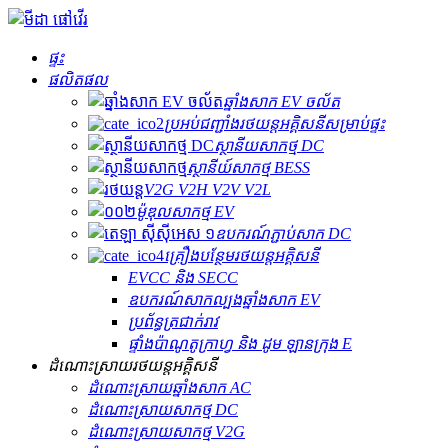
ផ្ទះ
ផលិតផល
ឆ្នាំងសាក EV ចល័ត
ប្រអប់​ជញ្ជាំង​រថយន្ត​អគ្គិសនី​សម្រាប់​ផ្ទះ
ស្ថានីយសាកថ្ម DC
ស្ថានីយ៍សាកថ្ម BESS
V2G V2H V2V V2L
ម៉ូឌុលសាកថ្ម EV
ឧបករណ៍ភ្ជាប់សាក DC
គ្រឿងបន្ថែមរថយន្តអគ្គិសនី
EVCC និង SECC
ឧបករណ៍សាកល្បងឆ្នាំងសាក EV
ប្រព័ន្ធត្រជាក់រាវ
ផ្ទាំងប៉ាណូតូក្រាហ្វ និង ដូម ឡានក្រុង E
ដំណោះស្រាយរថយន្តអគ្គិសនី
ដំណោះស្រាយ​ឆ្នាំងសាក AC
ដំណោះស្រាយសាកថ្ម DC
ដំណោះស្រាយសាកថ្ម V2G