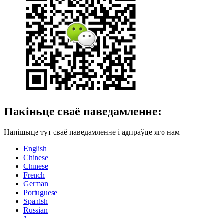
Пакіньце сваё паведамленне:
Напішыце тут сваё паведамленне і адпраўце яго нам
English
Chinese
Chinese
French
German
Portuguese
Spanish
Russian