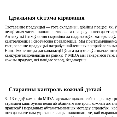
Ідэальная сістэма кіравання
Тэставанне прадукцыі — гэта складаны і дбайны працэс, які 
неад'емная частка нашага вытворчага працэсу і ключ да стварэ
Ад закупкі і захоўвання сыравіны да падрыхтоўкі матэрыялаў, 
кантралюецца і своечасова правяраецца. Мы прытрымліваемся
тэсціраванне прадукцыі патрабуе найлепшых выпрабавальных 
Наша імкненне да дасканаласці і ўвага да дэталяў азначае, шт
канкурэнтаздольнасць на рынку. У MIDA мы ганарымся тым, ш
кожны прадукт, які пакідае завод, бездакорны.
Старанны кантроль кожнай дэталі
За 13 гадоў кампанія MIDA зарэкамендавала сябе на рынку 
атрымалі каштоўныя веды аб дбайным кантролі кожнай дэталі 
працэсаў і перадавых аўтаматызаваных метадаў апрацоўкі, ка
што дазваляе нам удасканальваць і паляпшаць яе, каб вырашы