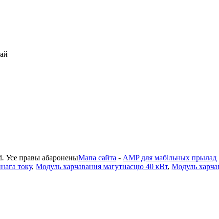
тай
td. Усе правы абаронены
Мапа сайта
-
AMP для мабільных прылад
нага току
,
Модуль харчавання магутнасцю 40 кВт
,
Модуль харча