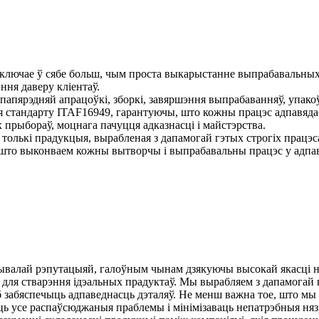
ўключае ў сябе больш, чым проста выкарыстанне выпрабавальных
ння даверу кліентаў.
папярэдняй апрацоўкі, зборкі, завяршэння выпрабаванняў, упакоў
 стандарту ITAF16949, гарантуючы, што кожны працэс адпавядае
прыбораў, моцнага пачуцця адказнасці і майстэрства.
о толькі прадукцыя, вырабленая з дапамогай гэтых строгіх працэс
то выконваем кожны вытворчы і выпрабавальны працэс у адпаведн
трывалай рэпутацыяй, галоўным чынам дзякуючы высокай якасці
для стварэння ідэальных прадуктаў. Мы вырабляем з дапамогай 
б забяспечыць адпаведнасць дэталяў. Не менш важна тое, што м
ць усе распаўсюджаныя праблемы і мінімізаваць непатрэбныя няз