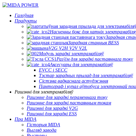
Галоўная
Прадукты
Насценны бокс для хатніх электрамабіля
Зарадная ста
Зарадная станцыя BESS
V2G V2H V2V V2L
Модуль зарадкі электрамабіляў
Раз'ём для зарадкі пастаяннага току
Аксесуары для электрамабіляў
EVCC і SECC
Тэстар зарадных прылад для электрамабіляў
Сістэма вадкаснага астуджэння
Пантограф і купал аўтобуса электроннай п
Рашэнні для электрамабіляў
Рашэнне для зарадкі пераменнага току
Рашэнне для зарадкі пастаянным токам
Рашэнні для зарадкі V2G
Рашэнні для зарадкі ESS
Пра MIDA
Гісторыя MIDA
Выгляд завода
Выставы