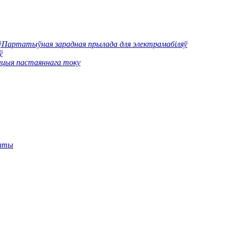
Партатыўная зарадная прылада для электрамабіляў
ў
нцыя пастаяннага току
ошты