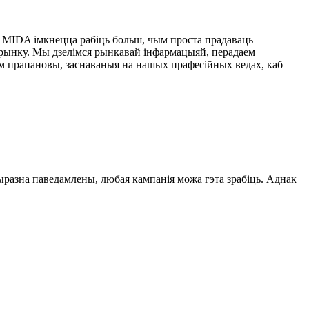
ле MIDA імкнецца рабіць больш, чым проста прадаваць
рынку. Мы дзелімся рынкавай інфармацыяй, перадаем
уем прапановы, заснаваныя на нашых прафесійных ведах, каб
выразна паведамлены, любая кампанія можа гэта зрабіць. Аднак