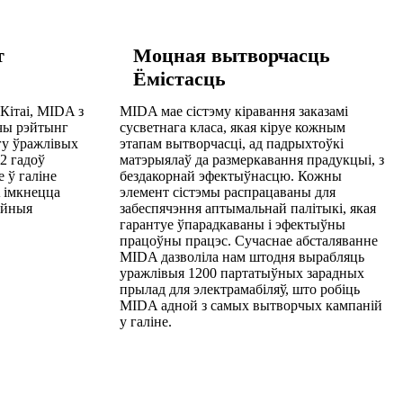
т
Моцная вытворчасць
Ёмістасць
Кітаі, MIDA з
MIDA мае сістэму кіравання заказамі
ючы рэйтынг
сусветнага класа, якая кіруе кожным
гу ўражлівых
этапам вытворчасці, ад падрыхтоўкі
2 гадоў
матэрыялаў да размеркавання прадукцыі, з
 ў галіне
бездакорнай эфектыўнасцю. Кожны
A імкнецца
элемент сістэмы распрацаваны для
ейныя
забеспячэння аптымальнай палітыкі, якая
гарантуе ўпарадкаваны і эфектыўны
працоўны працэс. Сучаснае абсталяванне
MIDA дазволіла нам штодня вырабляць
уражлівыя 1200 партатыўных зарадных
прылад для электрамабіляў, што робіць
MIDA адной з самых вытворчых кампаній
у галіне.