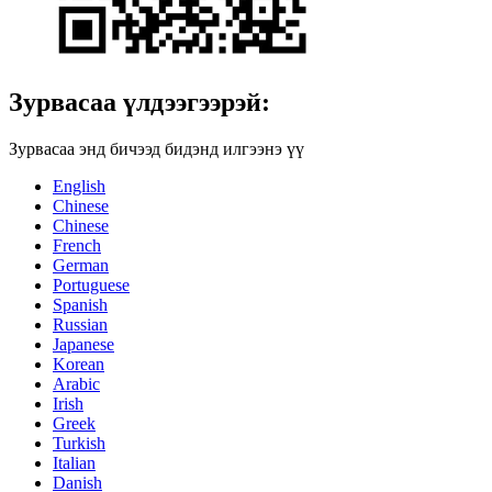
Зурвасаа үлдээгээрэй:
Зурвасаа энд бичээд бидэнд илгээнэ үү
English
Chinese
Chinese
French
German
Portuguese
Spanish
Russian
Japanese
Korean
Arabic
Irish
Greek
Turkish
Italian
Danish