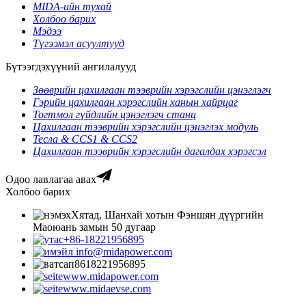
MIDA-ийн тухай
Холбоо барих
Мэдээ
Түгээмэл асуултууд
Бүтээгдэхүүний ангилалууд
Зөөврийн цахилгаан тээврийн хэрэгслийн цэнэглэгч
Гэрийн цахилгаан хэрэгслийн ханын хайрцаг
Тогтмол гүйдлийн цэнэглэгч станц
Цахилгаан тээврийн хэрэгслийн цэнэглэх модуль
Тесла & CCS1 & CCS2
Цахилгаан тээврийн хэрэгслийн дагалдах хэрэгсэл
Одоо лавлагаа авах
Холбоо барих
Хятад, Шанхай хотын Фэншян дүүргийн
Маоюань замын 50 дугаар
+86-18221956895
info@midapower.com
8618221956895
www.midapower.com
www.midaevse.com