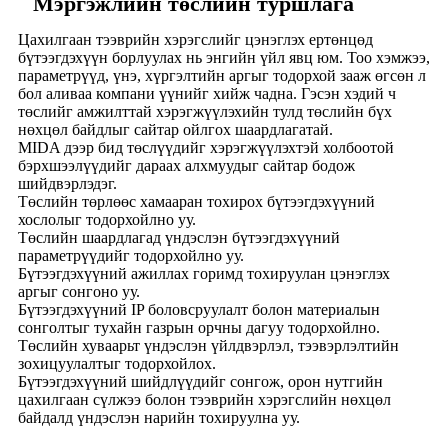
Мэргэжлийн төслийн туршлага
Цахилгаан тээврийн хэрэгслийг цэнэглэх ертөнцөд
бүтээгдэхүүн борлуулах нь энгийн үйл явц юм. Тоо хэмжээ,
параметрүүд, үнэ, хүргэлтийн аргыг тодорхой зааж өгсөн л
бол аливаа компани үүнийг хийж чадна. Гэсэн хэдий ч
төслийг амжилттай хэрэгжүүлэхийн тулд төслийн бүх
нөхцөл байдлыг сайтар ойлгох шаардлагатай.
MIDA дээр бид төслүүдийг хэрэгжүүлэхтэй холбоотой
бэрхшээлүүдийг дараах алхмуудыг сайтар бодож
шийдвэрлэдэг.
Төслийн төрлөөс хамааран тохирох бүтээгдэхүүний
хослолыг тодорхойлно уу.
Төслийн шаардлагад үндэслэн бүтээгдэхүүний
параметрүүдийг тодорхойлно уу.
Бүтээгдэхүүний ажиллах горимд тохируулан цэнэглэх
аргыг сонгоно уу.
Бүтээгдэхүүний IP боловсруулалт болон материалын
сонголтыг тухайн газрын орчны дагуу тодорхойлно.
Төслийн хуваарьт үндэслэн үйлдвэрлэл, тээвэрлэлтийн
зохицуулалтыг тодорхойлох.
Бүтээгдэхүүний шийдлүүдийг сонгож, орон нутгийн
цахилгаан сүлжээ болон тээврийн хэрэгслийн нөхцөл
байдалд үндэслэн нарийн тохируулна уу.