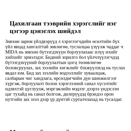
Цахилгаан тээврийн хэрэгслийг нэг
цэгээр цэнэглэх шийдэл
Зөвхөн зарим үйлдвэрүүд л хэрэглэгчдийн өсөлтийн бүх
үйл явцад хангалттай зөвлөгөө, туслалцаа үзүүлж чаддаг ч
MIDA нь зөвхөн бүтээгдэхүүн борлуулахаас илүү ихийг
хийхийг эрмэлздэг. Бидний зорилго бол үйлчлүүлэгчдэд
бүтээгдэхүүний борлуулалтын цогц төлөвлөгөө
боловсруулах, зах зээлийн хөгжлийг бэхжүүлэхэд нь туслах
явдал юм. Бид зах зээлийн мэдээллийг хуваалцаж,
салбарын чиг хандлага, өрсөлдөгчийн дүн шинжилгээг
хүргэж, борлуулалт болон хэрэглээний санал хүсэлтийг
идэвхтэй цуглуулж, мэргэжлийн мэдлэг дээрээ үндэслэн
цаг тухайд нь санал болгож, дилерүүдэд брэндээ орон
нутгийн зах зээл дээр үр дүнтэй сурталчлахад нь тусалдаг.