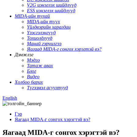
V2G цэнэглэх шийдлүүд
ESS цэнэглэх шийдлүүд
MIDA-ийн тухай
MIDA-ийн түүх
Үйлдвэрийн харагдац
Үзэсгэлэнгүүд
Тохиолдлууд
Манай гэрчилгээ
Яагаад MIDA-г сонгох хэрэгтэй вэ?
Дэмжлэг
Мэдээ
Татаж авах
Блог
Видео
Холбоо барих
Түгээмэл асуултууд
English
Гэр
Яагаад MIDA-г сонгох хэрэгтэй вэ?
Яагаад MIDA-г сонгох хэрэгтэй вэ?