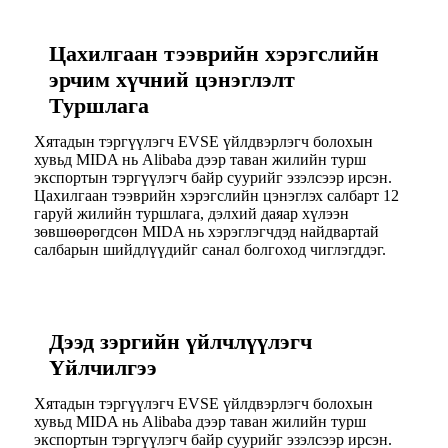
Цахилгаан тээврийн хэрэгслийн
эрчим хүчний цэнэглэлт
Туршлага
Хятадын тэргүүлэгч EVSE үйлдвэрлэгч болохын
хувьд MIDA нь Alibaba дээр таван жилийн турш
экспортын тэргүүлэгч байр суурийг эзэлсээр ирсэн.
Цахилгаан тээврийн хэрэгслийн цэнэглэх салбарт 12
гаруй жилийн туршлага, дэлхий даяар хүлээн
зөвшөөрөгдсөн MIDA нь хэрэглэгчдэд найдвартай
салбарын шийдлүүдийг санал болгоход чиглэгддэг.
Дээд зэргийн үйлчлүүлэгч
Үйлчилгээ
Хятадын тэргүүлэгч EVSE үйлдвэрлэгч болохын
хувьд MIDA нь Alibaba дээр таван жилийн турш
экспортын тэргүүлэгч байр суурийг эзэлсээр ирсэн.