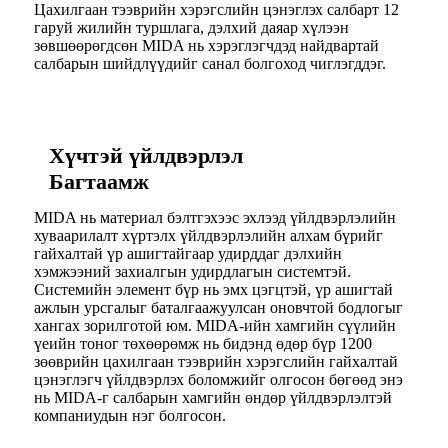
Цахилгаан тээврийн хэрэгслийн цэнэглэх салбарт 12
гаруй жилийн туршлага, дэлхий даяар хүлээн
зөвшөөрөгдсөн MIDA нь хэрэглэгчдэд найдвартай
салбарын шийдлүүдийг санал болгоход чиглэгддэг.
Хүчтэй үйлдвэрлэл
Багтаамж
MIDA нь материал бэлтгэхээс эхлээд үйлдвэрлэлийн
хуваарилалт хүртэлх үйлдвэрлэлийн алхам бүрийг
гайхалтай үр ашигтайгаар удирддаг дэлхийн
хэмжээний захиалгын удирдлагын системтэй.
Системийн элемент бүр нь эмх цэгцтэй, үр ашигтай
ажлын урсгалыг баталгаажуулсан оновчтой бодлогыг
хангах зорилготой юм. MIDA-ийн хамгийн сүүлийн
үеийн тоног төхөөрөмж нь бидэнд өдөр бүр 1200
зөөврийн цахилгаан тээврийн хэрэгслийн гайхалтай
цэнэглэгч үйлдвэрлэх боломжийг олгосон бөгөөд энэ
нь MIDA-г салбарын хамгийн өндөр үйлдвэрлэлтэй
компаниудын нэг болгосон.