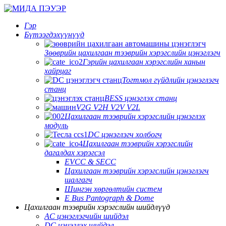
Гэр
Бүтээгдэхүүнүүд
Зөөврийн цахилгаан тээврийн хэрэгслийн цэнэглэгч
Гэрийн цахилгаан хэрэгслийн ханын
хайрцаг
Тогтмол гүйдлийн цэнэглэгч
станц
BESS цэнэглэх станц
V2G V2H V2V V2L
Цахилгаан тээврийн хэрэгслийн цэнэглэх
модуль
DC цэнэглэгч холбогч
Цахилгаан тээврийн хэрэгслийн
дагалдах хэрэгсэл
EVCC & SECC
Цахилгаан тээврийн хэрэгслийн цэнэглэгч
шалгагч
Шингэн хөргөлтийн систем
E Bus Pantograph & Dome
Цахилгаан тээврийн хэрэгслийн шийдлүүд
AC цэнэглэгчийн шийдэл
DC цэнэглэх шийдэл