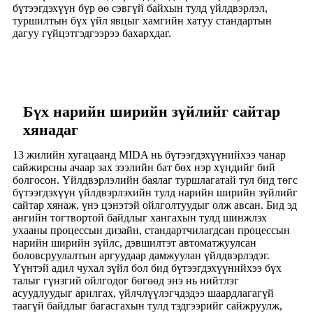
бүтээгдэхүүн бүр өө сэвгүй байхын тулд үйлдвэрлэл,
туршилтын бүх үйл явцыг хамгийн хатуу стандартын
дагуу гүйцэтгэдгээрээ бахархдаг.
Бүх нарийн ширийн зүйлийг сайтар
хянадаг
13 жилийн хугацаанд MIDA нь бүтээгдэхүүнийхээ чанар
сайжирсны ачаар зах зээлийн бат бөх нэр хүндийг бий
болгосон. Үйлдвэрлэлийн баялаг туршлагатай тул бид төгс
бүтээгдэхүүн үйлдвэрлэхийн тулд нарийн ширийн зүйлийг
сайтар хянаж, үнэ цэнэтэй ойлголтуудыг олж авсан. Бид эд
ангийн тогтвортой байдлыг хангахын тулд шинжлэх
ухааны процессын дизайн, стандартчилагдсан процессын
нарийн ширийн зүйлс, дэвшилтэт автоматжуулсан
боловсруулалтын аргуудаар дамжуулан үйлдвэрлэдэг.
Үүнтэй адил чухал зүйл бол бид бүтээгдэхүүнийхээ бүх
талыг гүнзгий ойлгодог бөгөөд энэ нь нийтлэг
асуудлуудыг арилгах, үйлчлүүлэгчдэдээ шаардлагагүй
таагүй байдлыг багасгахын тулд тэдгээрийг сайжруулж,