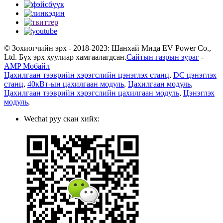
© Зохиогчийн эрх - 2018-2023: Шанхай Мида EV Power Co.,
Ltd. Бүх эрх хуулиар хамгаалагдсан.
Сайтын газрын зураг
-
AMP Мобайл
Цахилгаан тээврийн хэрэгслийн цэнэглэх станц
,
DC цэнэглэх
станц
,
40кВт-ын цахилгаан модуль
,
Цахилгаан модуль
,
Цахилгаан тээврийн хэрэгслийн цахилгаан модуль
,
Цэнэглэх
модуль
,
Wechat руу скан хийх: