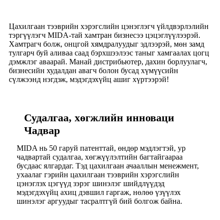
Цахилгаан тээврийн хэрэгслийн цэнэглэгч үйлдвэрлэлийн
тэргүүлэгч MIDA-тай хамтран бизнесээ цэцэглүүлээрэй.
Хамтрагч болж, онцгой хямдралуудыг эдлээрэй, мөн замд
тулгарч буй аливаа саад бэрхшээлээс таныг хамгаалах цогц
дэмжлэг аваарай. Манай дистрибьютер, дахин борлуулагч,
бизнесийн худалдан авагч болон бусад хүмүүсийн
сүлжээнд нэгдэж, мэдэгдэхүйц ашиг хүртээрэй!
Судалгаа, хөгжлийн инноваци
Чадвар
MIDA нь 50 гаруй патенттай, өндөр мэдлэгтэй, ур
чадвартай судалгаа, хөгжүүлэлтийн багтайгаараа
бусдаас ялгардаг. Тэд цахилгаан ачааллын менежмент,
ухаалаг гэрийн цахилгаан тээврийн хэрэгслийн
цэнэглэх цэгүүд зэрэг шинэлэг шийдлүүдэд
мэдэгдэхүйц ахиц дэвшил гаргаж, нөлөө үзүүлэх
шинэлэг аргуудыг тасралтгүй бий болгож байна.