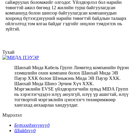
сайжруулах боломжийг олгодог. Үйлдвэрлэл бол нарийн
төвөгтэй ажил бөгөөд 12 жилийн турш байгуулагдсан
компаниуд болон шинээр байгуулагдсан компаниудын
хооронд бүтээгдэхүүний нарийн төвөгтэй байдлын талаарх
ойлголтод том ялгаа байдаг гэдгийг онцлон тэмдэглэх нь
зүйтэй.
Тухай
Шанхай Мида Кабель Групп Лимитед компанийн бүрэн
эзэмшлийн охин компани болох Шанхай Мида ЭВ
Пауэр ХХК болон Шэньжэнь Мида ЭВ Пауэр ХХК.
Шанхай Мида Шинэ Эрчим Хүч ХХК.
Мэргэжлийн EVSE үйлдвэрлэгчийн хувьд MIDA Групп
нь хэрэглэгчдэдээ илүү аюулгүй, илүү үр ашигтай, илүү
тогтвортой мэргэжлийн цэнэглэгч төхөөрөмжөөр
хангахад анхаарлаа хандуулдаг.
Мэдээлэл
Бүтээгдэхүүнүүд
Шийдлүүд