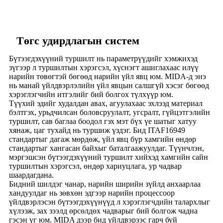
Төгс удирдлагын систем
Бүтээгдэхүүний туршилт нь параметрүүдийг хэмжихэд
зүгээр л туршилтын хэрэгсэл, хүснэгт ашиглахаас илүү
нарийн төвөгтэй бөгөөд нарийн үйл явц юм. MIDA-д энэ
нь манай үйлдвэрлэлийн үйл явцын салшгүй хэсэг бөгөөд
хэрэглэгчийн итгэлийг бий болгох түлхүүр юм.
Түүхий эдийг худалдан авах, агуулахаас эхлээд материал
бэлтгэх, урьдчилсан боловсруулалт, угсралт, гүйцэтгэлийн
туршилт, сав баглаа боодол гэх мэт бүх үе шатыг хатуу
хянаж, цаг тухайд нь туршиж үздэг. Бид ITAF16949
стандартыг дагаж мөрдөж, үйл явц бүр хамгийн өндөр
стандартыг хангасан байхыг баталгаажуулдаг. Түүнчлэн,
мэргэшсэн бүтээгдэхүүний туршилт хийхэд хамгийн сайн
туршилтын хэрэгсэл, өндөр хариуцлага, ур чадвар
шаардагдана.
Бидний шилдэг чанар, нарийн ширийн зүйлд анхаарлаа
хандуулдаг нь зөвхөн эдгээр нарийн процессоор
үйлдвэрлэсэн бүтээгдэхүүнүүд л хэрэглэгчдийн талархлыг
хүлээж, зах зээлд өрсөлдөх чадварыг бий болгож чадна
гэсэн үг юм. MIDA дээр бид үйлдвэрээс гарч буй