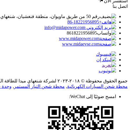
استفسر الآن
اتصل بنا
رقم 50 من طريق ماويوان، منطقة فنغشيان، شنغهاي، الصين
+86-18221956895
info@midapower.com
8618221956895
www.midapower.com
www.midaevse.com
جميع الحقوق محفوظة © ٢٠١٨-٢٠٢٣ لشركة شنغهاي ميدا للطاقة الكهربائية المحدودة.
محطة شحن السيارات الكهربائية
,
محطة شحن التيار المستمر
,
وحدة طاقة 0
امسح ضوئيًا إلى WeChat: