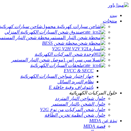
بيت
منتجات
شاحن سيارات كهربائي
صندوق شحن السيارات الكهربائية المنزلي
محطة شحن التيار المستمر
محطة شحن BESS
V2G V2H V2V V2L
وحدة شحن المركبات الكهربائية
موصل شحن التيار المستمر
ملحقات السيارات الكهربائية
EVCC & SECC
جهاز اختبار شواحن السيارات الكهربائية
نظام التبريد السائل
بانتوغراف وقبة حافلة E
حلول المركبات الكهربائية
حلول شواحن التيار المتردد
حلول الشحن بالتيار المستمر
حلول شحن المركبات من نوع V2G
حلول شحن أنظمة تخزين الطاقة
نبذة عن MIDA
قصة MIDA