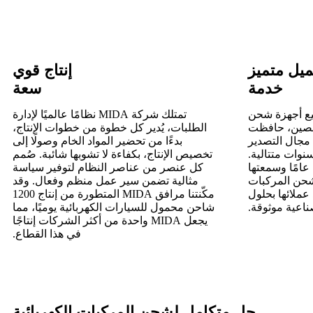
يل متميز
إنتاج قوي
خدمة
سعة
يع أجهزة شحن
تمتلك شركة MIDA نظامًا عالميًا لإدارة
الصين، حافظت
الطلبات، يُدير كل خطوة من خطوات الإنتاج،
مجال التصدير
بدءًا من تحضير المواد الخام وصولًا إلى
وات متتالية.
تخصيص الإنتاج، بكفاءة لا تشوبها شائبة. صُمم
وبفضل خبرتها التي تزيد عن 12 عامًا وسمعتها
كل عنصر من عناصر النظام لتوفير سياسة
شحن المركبات
مثالية تضمن سير عمل منظم وفعال. وقد
 عملائها بحلول
مكّنتنا مرافق MIDA المتطورة من إنتاج 1200
اعية موثوقة.
شاحن محمول للسيارات الكهربائية يوميًا، مما
يجعل MIDA واحدة من أكثر الشركات إنتاجًا
في هذا القطاع.
حل متكامل لشحن المركبات الكهربائية