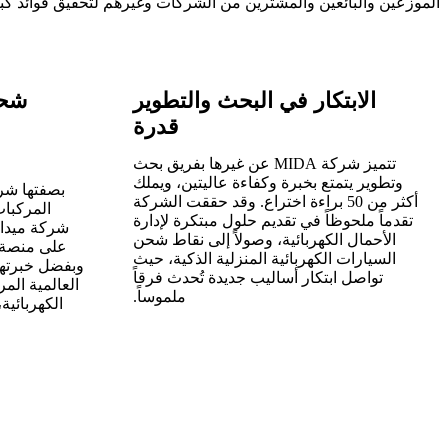
الموزعين والبائعين والمشترين من الشركات وغيرهم لتحقيق فوائد كبي
الابتكار في البحث والتطوير
شحن
قدرة
تتميز شركة MIDA عن غيرها بفريق بحث
وتطوير يتمتع بخبرة وكفاءة عاليتين، ويملك
بصفتها شر
أكثر من 50 براءة اختراع. وقد حققت الشركة
المركبا
تقدماً ملحوظاً في تقديم حلول مبتكرة لإدارة
شركة ميدا 
الأحمال الكهربائية، وصولاً إلى نقاط شحن
على منصة ع
السيارات الكهربائية المنزلية الذكية، حيث
تواصل ابتكار أساليب جديدة تُحدث فرقاً
العالمية ال
ملموساً.
الكهربائية،