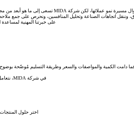
لا تستطيع سوى بعض المصانع تقديم التوجيه والدعم الكافي
 وننقل اتجاهات الصناعة وتحليل المنافسين، ونحرص على جمع ملاحظات
على خبرتنا المهنية لمساعدة ا
. فما دامت الكمية والمواصفات والسعر وطريقة التسليم مُوضّحة بوضوح، 
في شركة MIDA، نتعامل مع تحديات تنفيذ المشاريع من خلال دراسة الخطوات التالية بعناية:
اختر حلول المنتجات 