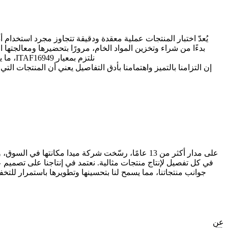
يُعدّ اختبار المنتجات عملية معقدة ودقيقة تتجاوز مجرد استخدام أدوات وجداول الاختبار لقياس المعايير. في شركة MIDA، 
بدءًا من شراء وتخزين المواد الخام، مرورًا بتحضيرها ومعالجتها 
نلتزم بمعيار ITAF16949، ما يضمن أن كل عملية تلبي أعلى المعايير. علاوة على ذلك، يتطلب اختبار المنتج المؤهل أفضل أجهزة الاختبار وحسًا عاليًا بالمسؤولية والمهارة.
إن التزامنا بالتميز واهتمامنا بأدق التفاصيل يعني أن المنتجات ا
على مدار أكثر من 13 عامًا، رسّخت شركة ميدا مكانته
في كل تفصيل لإنتاج منتجات مثالية. نعتمد في إنتاجنا على تصميم 
جوانب منتجاتنا، مما يسمح لنا بتحسينها وتطويرها باستمرار للتخ
عن