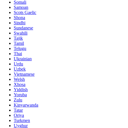
Somali
Samoan
Scots Gaelic
Shona
Sindhi
Sundanese
Swahili
Tajik
Tamil
Telugu
Thai
Ukrainian
Urdu
Uzbek
Vietnamese
Welsh
Xhosa
Yiddish
Yoruba
Zulu
Kinyarwanda
Tatar
Oriya
Turkmen
Uyghur