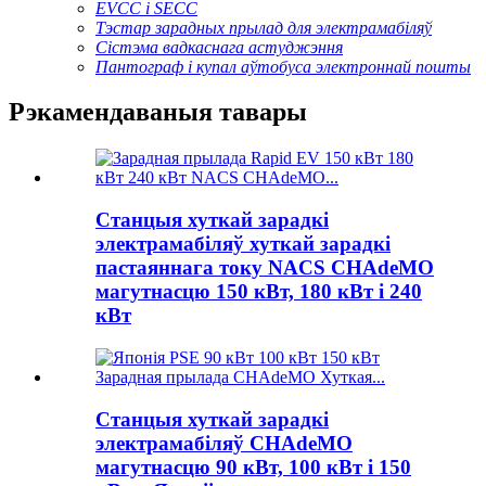
EVCC і SECC
Тэстар зарадных прылад для электрамабіляў
Сістэма вадкаснага астуджэння
Пантограф і купал аўтобуса электроннай пошты
Рэкамендаваныя тавары
Станцыя хуткай зарадкі
электрамабіляў хуткай зарадкі
пастаяннага току NACS CHAdeMO
магутнасцю 150 кВт, 180 кВт і 240
кВт
Станцыя хуткай зарадкі
электрамабіляў CHAdeMO
магутнасцю 90 кВт, 100 кВт і 150