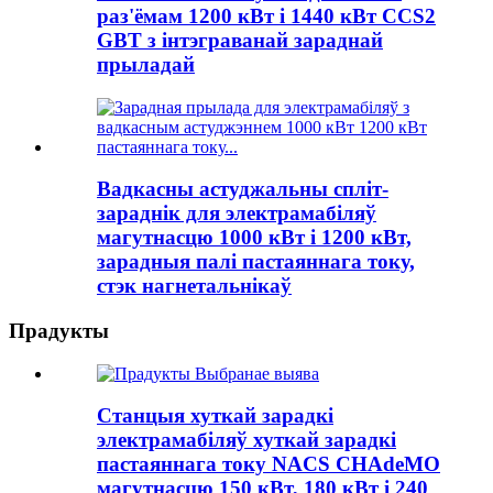
раз'ёмам 1200 кВт і 1440 кВт CCS2
GBT з інтэграванай зараднай
прыладай
Вадкасны астуджальны спліт-
зараднік для электрамабіляў
магутнасцю 1000 кВт і 1200 кВт,
зарадныя палі пастаяннага току,
стэк нагнетальнікаў
Прадукты
Станцыя хуткай зарадкі
электрамабіляў хуткай зарадкі
пастаяннага току NACS CHAdeMO
магутнасцю 150 кВт, 180 кВт і 240