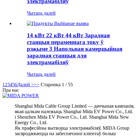
электрамабіляў
Чытаць далей
14 кВт 22 кВт 44 кВт Зарадная
станцыя пераменнага току ў
рэжыме 3 Напольная камерцыйная
зарадная станцыя для
электрамабіляў
Чытаць далей
1
2
3
4
5
6
Далей >
>>
Старонка 1 / 55
Пра нас
Shanghai Mida Cable Group Limited — даччыная кампанія,
якая цалкам належыць Shanghai Mida EV Power Co., Ltd.
і Shenzhen Mida EV Power Co., Ltd. Shanghai Mida New
Energy Co., Ltd.
Як прафесійны вытворца электрамабіляў, MIDA Group
засяроджваецца на забеспячэнні кліентаў больш