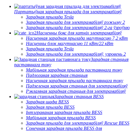
Партатыўная зарадная прылада для электрамабіляў
Зарадная прылада Tesla
Зарадная прылада для электрамабіляў рэжыму 2
Зарадная прылада для электрамабіляў 2-га ўзроўню
Насценны бокс для хатніх электрамабіляў
Насценная зарадная прылада магутнасцю 7,2 кВт
Насценны блок магутнасцю 11 кВт/22 кВт
Зарадная прылада Tesla
Зарадная прылада для электрамабіляў, узровень 2
Зарадная станцыя
пастаяннага току
Мабільная зарадная прылада пастаяннага току
Падлогавая зарадная станцыя
Насценная зарадная прылада пастаяннага току
Падзеленая зарадная станцыя для электрамабіляў
Рэкламная зарадная станцыя для электрамабіляў
Зарадная станцыя BESS
Зарадная шафа BESS
Зарадная прылада BESS
Інтэграваная зарадная прылада BESS
Мабільная зарадная прылада BESS
Зарадная прылада для электрамабіляў Rescue BESS
Сонечная зарадная прылада BESS для