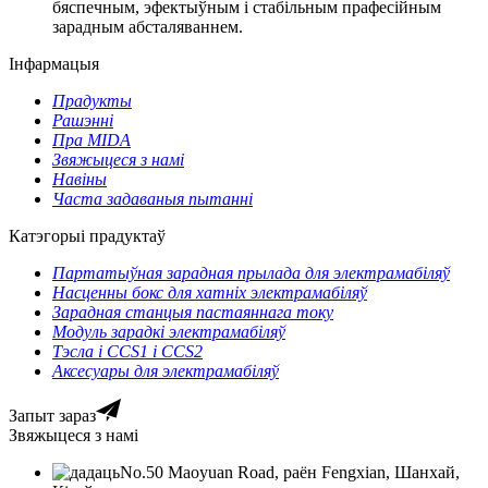
бяспечным, эфектыўным і стабільным прафесійным
зарадным абсталяваннем.
Інфармацыя
Прадукты
Рашэнні
Пра MIDA
Звяжыцеся з намі
Навіны
Часта задаваныя пытанні
Катэгорыі прадуктаў
Партатыўная зарадная прылада для электрамабіляў
Насценны бокс для хатніх электрамабіляў
Зарадная станцыя пастаяннага току
Модуль зарадкі электрамабіляў
Тэсла і CCS1 і CCS2
Аксесуары для электрамабіляў
Запыт зараз
Звяжыцеся з намі
No.50 Maoyuan Road, раён Fengxian, Шанхай,