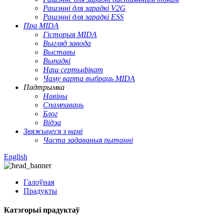
Рашэнні для зарадкі V2G
Рашэнні для зарадкі ESS
Пра MIDA
Гісторыя MIDA
Выгляд завода
Выставы
Выпадкі
Наш сертыфікат
Чаму варта выбраць MIDA
Падтрымка
Навіны
Спампаваць
Блог
Відэа
Звяжыцеся з намі
Часта задаваныя пытанні
English
Галоўная
Прадукты
Катэгорыі прадуктаў