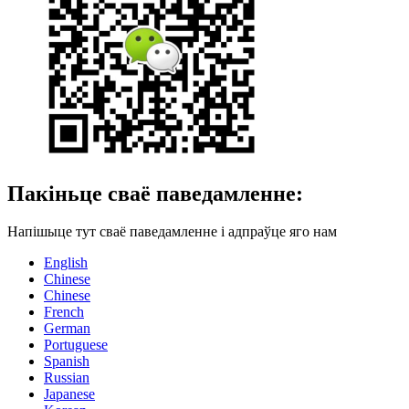
Пакіньце сваё паведамленне:
Напішыце тут сваё паведамленне і адпраўце яго нам
English
Chinese
Chinese
French
German
Portuguese
Spanish
Russian
Japanese