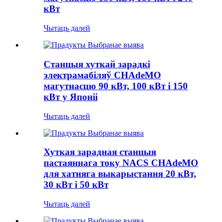
кВт
Чытаць далей
Станцыя хуткай зарадкі
электрамабіляў CHAdeMO
магутнасцю 90 кВт, 100 кВт і 150
кВт у Японіі
Чытаць далей
Хуткая зарадная станцыя
пастаяннага току NACS CHAdeMO
для хатняга выкарыстання 20 кВт,
30 кВт і 50 кВт
Чытаць далей