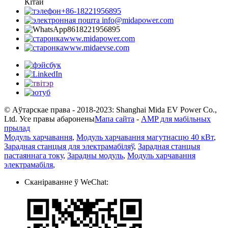
Кітай
+86-18221956895
info@midapower.com
8618221956895
www.midapower.com
www.midaevse.com
© Аўтарскае права - 2018-2023: Shanghai Mida EV Power Co.,
Ltd. Усе правы абаронены
Мапа сайта
-
AMP для мабільных
прылад
Модуль харчавання
,
Модуль харчавання магутнасцю 40 кВт
,
Зарадная станцыя для электрамабіляў
,
Зарадная станцыя
пастаяннага току
,
Зарадны модуль
,
Модуль харчавання
электрамабіля
,
Сканіраванне ў WeChat: