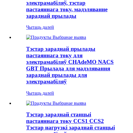
электрамабіляў, тэстар
пастаяннага току, мадэляванне
зараднай прылады
Чытаць далей
Тэстар зараднай прылады
пастаяннага току для
электрамабіляў CHAdeMO NACS
GBT Прылада для мадэлявання
зараднай прылады для
электрамабіляў
Чытаць далей
Тэстар зараднай станцыі
пастаяннага току CCS1 CCS2
Тэстар нагрузкі зараднай станцыі