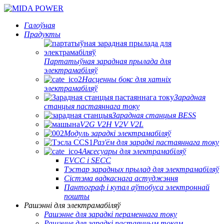
Галоўная
Прадукты
Партатыўная зарадная прылада для
электрамабіляў
Насценны бокс для хатніх
электрамабіляў
Зарадная
станцыя пастаяннага току
Зарадная станцыя BESS
V2G V2H V2V V2L
Модуль зарадкі электрамабіляў
Раз'ём для зарадкі пастаяннага току
Аксесуары для электрамабіляў
EVCC і SECC
Тэстар зарадных прылад для электрамабіляў
Сістэма вадкаснага астуджэння
Пантограф і купал аўтобуса электроннай
пошты
Рашэнні для электрамабіляў
Рашэнне для зарадкі пераменнага току
Рашэнне для зарадкі пастаянным токам