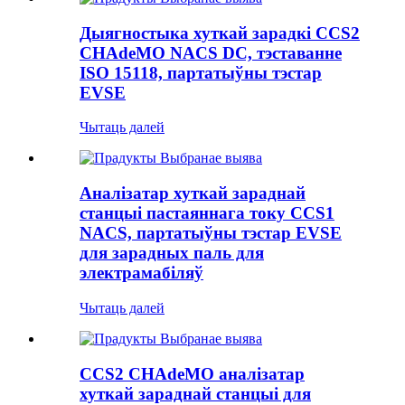
Дыягностыка хуткай зарадкі CCS2
CHAdeMO NACS DC, тэставанне
ISO 15118, партатыўны тэстар
EVSE
Чытаць далей
Аналізатар хуткай зараднай
станцыі пастаяннага току CCS1
NACS, партатыўны тэстар EVSE
для зарадных паль для
электрамабіляў
Чытаць далей
CCS2 CHAdeMO аналізатар
хуткай зараднай станцыі для