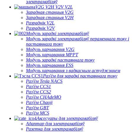
электрамабіляў
V2G V2H V2V V2L
Зарадная станцыя V2G
Зарадная станцыя V2H
Разраднік V2L
Разраднік V2V
Модуль зарадкі электрамабіляў
Модуль зарадкі электрамабіляў пераменнага току і
пастаяннага току
Модуль харчавання V2G
Модуль харчавання MPPT
Модуль зарадкі пастаяннага току
Модуль харчавання ESS
Модуль харчавання з вадкасным астуджэннем
Раз'ём для зарадкі пастаяннага току
Раз'ём Tesla NACS
Раз'ём CCS1
Раз'ём CCS2
Раз'ём CHAdeMO
Раз'ём Chaoji
Раз'ём GBT
Раз'ём MCS
Аксесуары для электрамабіляў
Адаптар для электрамабіляў
Разетка для электрамабіляў