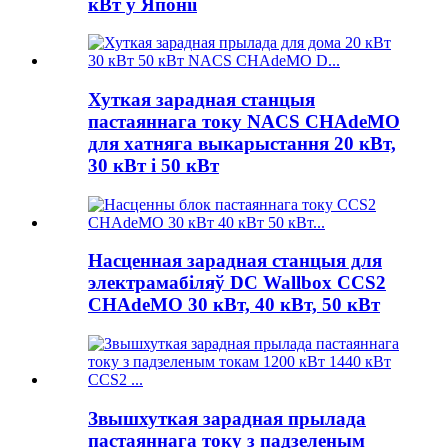
кВт у Японіі
Хуткая зарадная станцыя
пастаяннага току NACS CHAdeMO
для хатняга выкарыстання 20 кВт,
30 кВт і 50 кВт
Насценная зарадная станцыя для
электрамабіляў DC Wallbox CCS2
CHAdeMO 30 кВт, 40 кВт, 50 кВт
Звышхуткая зарадная прылада
пастаяннага току з падзеленым