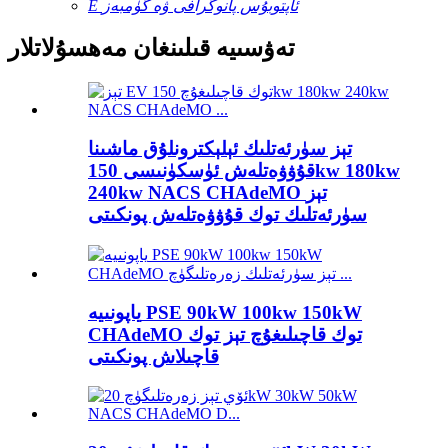
E ئاپتوبۇس پانوگرافى ۋە گۈمبەز
تەۋسىيە قىلىنغان مەھسۇلاتلار
تېز سۈرئەتلىك ئېلېكترونلۇق ماشىنا
قۇۋۋەتلەش ئۈسكۈنىسى 150kw 180kw
240kw NACS CHAdeMO تېز
سۈرئەتلىك توك قۇۋۋەتلەش پونكىتى
ياپونىيە PSE 90kW 100kw 150kW
CHAdeMO توك قاچىلىغۇچ تېز توك
قاچىلاش پونكىتى