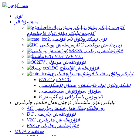
ئۆي
مەھسۇلاتلار
كۆچمە ئېلېكترونلۇق توك قاچىلىغۇچ
ئۆي ئېلېكترونلۇق تام قۇتىسى
DC زەرەتلەش پونكىتى
BESS قۇۋۋەتلەش پونكىتى
V2G V2H V2V V2L
EV قۇۋۋەتلەش مودۇلى
DC قۇۋۋەتلەش ئۇلىغۇچ
ئېلېكترونلۇق ماشىنا قوشۇمچە زاپچاسلىرى
EVCC ۋە SECC
ئېلېكترونلۇق توك قاچىلىغۇچ سىناق ئۈسكۈنىسى
سۇيۇق سوۋۇتۇش سىستېمىسى
E ئاپتوبۇس پانوگرافى ۋە گۈمبەز
ئېلېكترونلۇق ماشىنىلار ئۈچۈن ھەل قىلىش چارىلىرى
AC زەرەتلىگۈچنىڭ ھەل قىلىش چارىسى
DC قۇۋۋەتلەش چارىسى
V2G قۇۋۋەتلەش چارىلىرى
ESS قۇۋۋەتلەش چارىلىرى
MIDA ھەققىدە