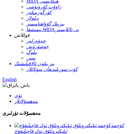
MIDA ھېكايىسى
زاۋۇت كۆرۈنۈشى
كۆرگەزمىلەر
دېلولار
بىزنىڭ گۇۋاھنامىمىز
نېمىشقا MIDA نى تاللايسىز
قوللاش
خەۋەرلەر
چۈشۈرۈش
بىلوگ
سىن
بىز بىلەن ئالاقىلىشىڭ
كۆپ سورىلىدىغان سوئاللار
English
ئۆي
مەھسۇلاتلار
مەھسۇلات تۈرلىرى
كۆچمە
ئېلېكترونلۇق توك قاچىلىغۇچ