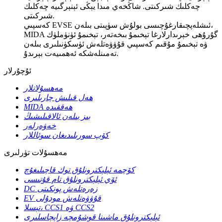
چەكلىك شىركىتى. شاڭخەي مىدا يېڭى ئېنېرگىيە چەكلىك
شىركىتى.
كەسپىي EVSE ئىشلەپچىقارغۇچىسى بولۇش سۈپىتى بىلەن،
MIDA گۇرۇھى خېرىدارلارغا تېخىمۇ بىخەتەر، تېخىمۇ ئۈنۈملۈك
ۋە تېخىمۇ مۇقىم كەسپىي قۇۋۋەتلەش ئۈسكۈنىلىرى بىلەن
تەمىنلەشكە ئەھمىيەت بېرىدۇ.
ئۇچۇرلار
مەھسۇلاتلار
ھەل قىلىش چارىلىرى
MIDA ھەققىدە
بىز بىلەن ئالاقىلىشىڭ
خەۋەرلەر
كۆپ سورىلىدىغان سوئاللار
مەھسۇلات تۈرلىرى
كۆچمە ئېلېكترونلۇق توك قاچىلىغۇچ
ئۆي ئېلېكترونلۇق تام قۇتىسى
DC زەرەتلەش پونكىتى
EV قۇۋۋەتلەش مودۇلى
تېسلا، CCS1 ۋە CCS2
ئېلېكترونلۇق ماشىنا قوشۇمچە زاپچاسلىرى