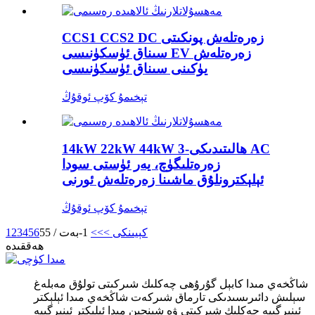
CCS1 CCS2 DC زەرەتلەش پونكىتى
سىناق ئۈسكۈنىسى EV زەرەتلەش
يۈكىنى سىناق ئۈسكۈنىسى
تېخىمۇ كۆپ ئوقۇڭ
14kW 22kW 44kW 3-ھالىتىدىكى AC
زەرەتلىگۈچ، يەر ئۈستى سودا
ئېلېكترونلۇق ماشىنا زەرەتلەش ئورنى
تېخىمۇ كۆپ ئوقۇڭ
كېيىنكى >
>>
1-بەت / 55
6
5
4
3
2
1
ھەققىدە
شاڭخەي مىدا كابېل گۇرۇھى چەكلىك شىركىتى تولۇق مەبلەغ
سېلىش دائىرىسىدىكى تارماق شىركەت شاڭخەي مىدا ئېلېكتر
ئېنېرگىيە چەكلىك شىركىتى ۋە شېنجېن مىدا ئېلېكتر ئېنېرگىيە