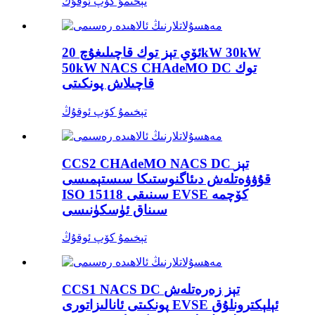
تېخىمۇ كۆپ ئوقۇڭ
ئۆي تېز توك قاچىلىغۇچ 20kW 30kW
50kW NACS CHAdeMO DC توك
قاچىلاش پونكىتى
تېخىمۇ كۆپ ئوقۇڭ
CCS2 CHAdeMO NACS DC تېز
قۇۋۋەتلەش دىئاگنوستىكا سىستېمىسى
ISO 15118 سىنىقى EVSE كۆچمە
سىناق ئۈسكۈنىسى
تېخىمۇ كۆپ ئوقۇڭ
CCS1 NACS DC تېز زەرەتلەش
پونكىتى ئانالىزاتورى EVSE ئېلېكترونلۇق