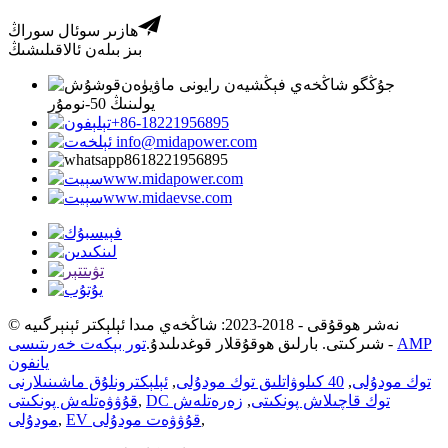
ھازىر سوئال سوراڭ
بىز بىلەن ئالاقىلىشىڭ
جۇڭگو شاڭخەي فېڭشيەن رايونى ماۋيۈەن
يولىنىڭ 50-نومۇر
+86-18221956895
info@midapower.com
8618221956895
www.midapower.com
www.midaevse.com
© نەشر ھوقۇقى - 2018-2023: شاڭخەي مىدا ئېلېكتر ئېنېرگىيە
AMP
-
شىركىتى. بارلىق ھوقۇقلار قوغدىلىدۇ.
تور بېكەت خەرىتىسى
يانفون
توك مودۇلى
,
40 كىلوۋاتلىق توك مودۇلى
,
ئېلېكترونلۇق ماشىنىلارنى
DC توك قاچىلاش پونكىتى
,
زەرەتلەش
,
قۇۋۋەتلەش پونكىتى
,
EV قۇۋۋەت مودۇلى
,
مودۇلى