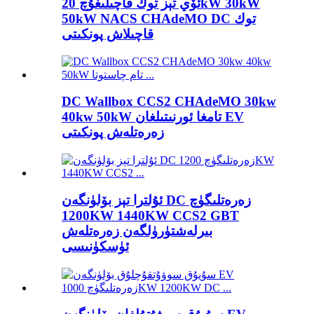
ئۆي تېز توك قاچىلىغۇچ 20kW 30kW
50kW NACS CHAdeMO DC توك
قاچىلاش پونكىتى
DC Wallbox CCS2 CHAdeMO 30kw
40kw 50kW تامغا ئورنىتىلغان EV
زەرەتلەش پونكىتى
ئۇلترا تېز بۆلۈنگەن DC زەرەتلىگۈچ
1200KW 1440KW CCS2 GBT
بىرلەشتۈرۈلگەن زەرەتلەش
ئۈسكۈنىسى