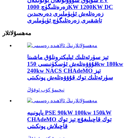
سۇيۇق سوۋۇتۇلغان بۆلۈنگەن EV
زەرەتلىگۈچ 1000KW 1200KW DC
زەرەتلەش ئۈيۈملىرى دەرىجىدىن
تاشقىرى زەرەتلىگۈچ ئۈيۈملىرى
مەھسۇلاتلار
تېز سۈرئەتلىك ئېلېكترونلۇق ماشىنا
قۇۋۋەتلەش ئۈسكۈنىسى 150kw 180kw
240kw NACS CHAdeMO تېز
سۈرئەتلىك توك قۇۋۋەتلەش پونكىتى
تېخىمۇ كۆپ ئوقۇڭ
ياپونىيە PSE 90kW 100kw 150kW
CHAdeMO توك قاچىلىغۇچ تېز توك
قاچىلاش پونكىتى