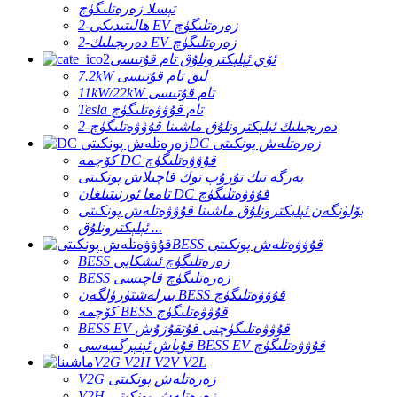
تېسلا زەرەتلىگۈچ
2-ھالىتىدىكى EV زەرەتلىگۈچ
2-دەرىجىلىك EV زەرەتلىگۈچ
ئۆي ئېلېكترونلۇق تام قۇتىسى
7.2kW لىق تام قۇتىسى
11kW/22kW تام قۇتىسى
Tesla تام قۇۋۋەتلىگۈچ
2-دەرىجىلىك ئېلېكترونلۇق ماشىنا قۇۋۋەتلىگۈچ
DC زەرەتلەش پونكىتى
كۆچمە DC قۇۋۋەتلىگۈچ
يەرگە تىك تۇرۇپ توك قاچىلاش پونكىتى
تامغا ئورنىتىلغان DC قۇۋۋەتلىگۈچ
بۆلۈنگەن ئېلېكترونلۇق ماشىنا قۇۋۋەتلەش پونكىتى
ئېلېكترونلۇق ...
BESS قۇۋۋەتلەش پونكىتى
BESS زەرەتلىگۈچ ئىشكاپى
BESS زەرەتلىگۈچ قاچىسى
بىرلەشتۈرۈلگەن BESS قۇۋۋەتلىگۈچ
كۆچمە BESS قۇۋۋەتلىگۈچ
BESS EV قۇۋۋەتلىگۈچنى قۇتقۇزۇش
قۇياش ئېنېرگىيەسى BESS EV قۇۋۋەتلىگۈچ
V2G V2H V2V V2L
V2G زەرەتلەش پونكىتى
V2H زەرەتلەش پونكىتى