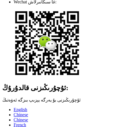
Wechat غا سىكانىرلاش:
ئۇچۇرىڭىزنى قالدۇرۇڭ:
ئۇچۇرىڭىزنى بۇ يەرگە يېزىپ بىزگە ئەۋەتىڭ
English
Chinese
Chinese
French