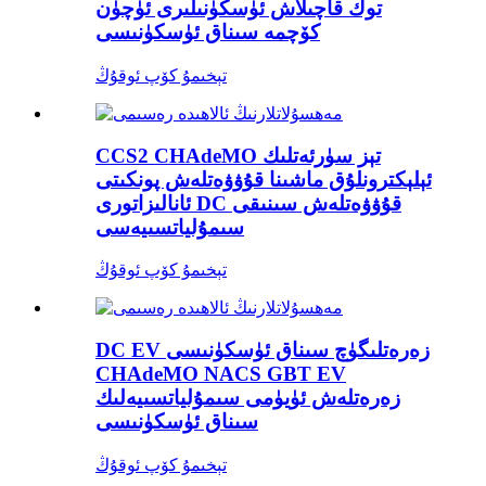
توك قاچىلاش ئۈسكۈنىلىرى ئۈچۈن
كۆچمە سىناق ئۈسكۈنىسى
تېخىمۇ كۆپ ئوقۇڭ
CCS2 CHAdeMO تېز سۈرئەتلىك
ئېلېكترونلۇق ماشىنا قۇۋۋەتلەش پونكىتى
ئانالىزاتورى DC قۇۋۋەتلەش سىنىقى
سىمۇلياتسىيەسى
تېخىمۇ كۆپ ئوقۇڭ
DC EV زەرەتلىگۈچ سىناق ئۈسكۈنىسى
CHAdeMO NACS GBT EV
زەرەتلەش ئۈيۈمى سىمۇلياتسىيەلىك
سىناق ئۈسكۈنىسى
تېخىمۇ كۆپ ئوقۇڭ