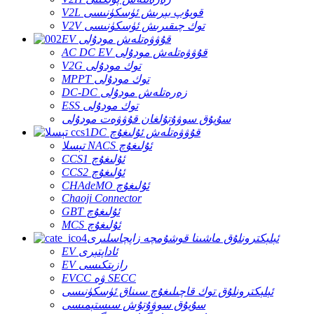
V2L قويۇپ بېرىش ئۈسكۈنىسى
V2V توك چىقىرىش ئۈسكۈنىسى
EV قۇۋۋەتلەش مودۇلى
AC DC EV قۇۋۋەتلەش مودۇلى
V2G توك مودۇلى
MPPT توك مودۇلى
DC-DC زەرەتلەش مودۇلى
ESS توك مودۇلى
سۇيۇق سوۋۇتۇلغان قۇۋۋەت مودۇلى
DC قۇۋۋەتلەش ئۇلىغۇچ
تېسلا NACS ئۇلىغۇچ
CCS1 ئۇلىغۇچ
CCS2 ئۇلىغۇچ
CHAdeMO ئۇلىغۇچ
Chaoji Connector
GBT ئۇلىغۇچ
MCS ئۇلىغۇچ
ئېلېكترونلۇق ماشىنا قوشۇمچە زاپچاسلىرى
EV ئاداپتېرى
EV رازېتكىسى
EVCC ۋە SECC
ئېلېكترونلۇق توك قاچىلىغۇچ سىناق ئۈسكۈنىسى
سۇيۇق سوۋۇتۇش سىستېمىسى