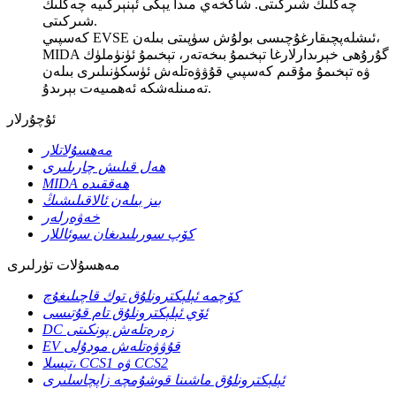
چەكلىك شىركىتى. شاڭخەي مىدا يېڭى ئېنېرگىيە چەكلىك
شىركىتى.
كەسپىي EVSE ئىشلەپچىقارغۇچىسى بولۇش سۈپىتى بىلەن،
MIDA گۇرۇھى خېرىدارلارغا تېخىمۇ بىخەتەر، تېخىمۇ ئۈنۈملۈك
ۋە تېخىمۇ مۇقىم كەسپىي قۇۋۋەتلەش ئۈسكۈنىلىرى بىلەن
تەمىنلەشكە ئەھمىيەت بېرىدۇ.
ئۇچۇرلار
مەھسۇلاتلار
ھەل قىلىش چارىلىرى
MIDA ھەققىدە
بىز بىلەن ئالاقىلىشىڭ
خەۋەرلەر
كۆپ سورىلىدىغان سوئاللار
مەھسۇلات تۈرلىرى
كۆچمە ئېلېكترونلۇق توك قاچىلىغۇچ
ئۆي ئېلېكترونلۇق تام قۇتىسى
DC زەرەتلەش پونكىتى
EV قۇۋۋەتلەش مودۇلى
تېسلا، CCS1 ۋە CCS2
ئېلېكترونلۇق ماشىنا قوشۇمچە زاپچاسلىرى