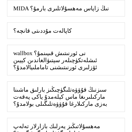
MIDA نىڭ زاپاس مەھسۇلاتلىرى بارمۇ؟
كاپالەت مۇددىتى قانچە؟
wallbox نى ئورنىتىش قىيىنمۇ؟
ئىشلەتكۈچىلەر سېتىۋالغاندىن كېيىن
ئۆزلىرى ئورنىتىشنى تاماملىيالامدۇ؟
سىزنىڭ قۇۋۋەتلىگۈچىڭىز بارلىق ماشىنا
ماركىلىرىغا ماس كېلەمدۇ ياكى پەقەت
بەزى ماركىلارغا قۇۋۋەتلىگىلى بولامدۇ؟
مەھسۇلاتىڭىز يەرلىك بازارلار تەلەپ