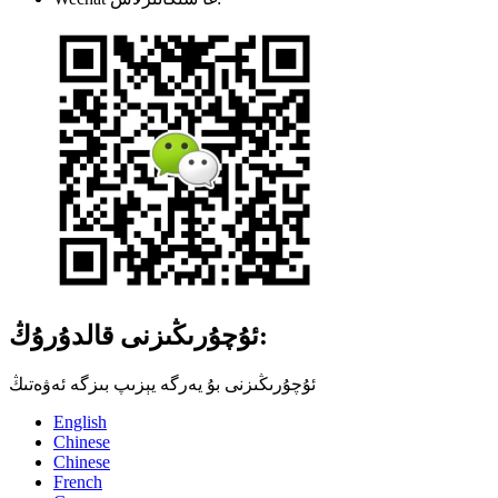
ئۇچۇرىڭىزنى قالدۇرۇڭ:
ئۇچۇرىڭىزنى بۇ يەرگە يېزىپ بىزگە ئەۋەتىڭ
English
Chinese
Chinese
French