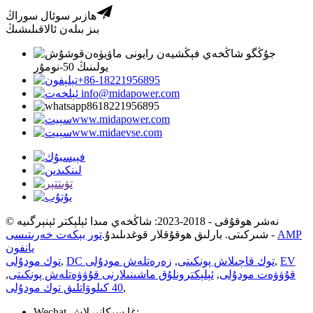
ھازىر سوئال سوراڭ
بىز بىلەن ئالاقىلىشىڭ
جۇڭگو شاڭخەي فېڭشيەن رايونى ماۋيۈەن
يولىنىڭ 50-نومۇر
+86-18221956895
info@midapower.com
8618221956895
www.midapower.com
www.midaevse.com
© نەشر ھوقۇقى - 2018-2023: شاڭخەي مىدا ئېلېكتر ئېنېرگىيە
AMP
-
شىركىتى. بارلىق ھوقۇقلار قوغدىلىدۇ.
تور بېكەت خەرىتىسى
يانفون
EV
,
DC توك قاچىلاش پونكىتى
,
زەرەتلەش مودۇلى
,
توك مودۇلى
قۇۋۋەت مودۇلى
,
ئېلېكترونلۇق ماشىنىلارنى قۇۋۋەتلەش پونكىتى
,
,
40 كىلوۋاتلىق توك مودۇلى
Wechat غا سىكانىرلاش: