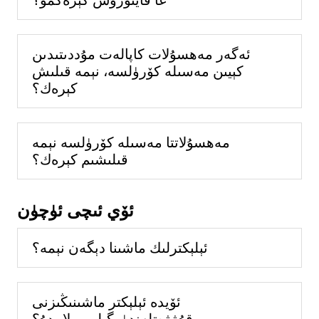
ئەگەر مەھسۇلات كاپالەت مۇددىتىدىن
كېيىن مەسىلە كۆرۈلسە، نېمە قىلىش
كېرەك؟
مەھسۇلاتتا مەسىلە كۆرۈلسە نېمە
قىلىشىم كېرەك؟
ئۆي ئىچى ئۈچۈن
ئېلېكترلىك ماشىنا دېگەن نېمە؟
ئۆيدە ئېلېكتر ماشىنىڭىزنى
قۇۋۋەتلەندۈرگىلى بولامدۇ؟