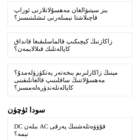
بىز سېتىۋالغان مەھسۇلاتلارنى ئوراپ
قاچىلاشتا نېمىلەرنى ئىشلىتىسىز؟
زاكازنىڭ كېچىكىپ قالماسلىقىغا قانداق
كاپالەتلىك قىلالايمەن؟
مېنىڭ زاكازلىرىم بىخەتەر يەتكۈزۈلەمدۇ؟
مەھسۇلاتنىڭ ساقلىنىپ قالغانلىقىنى
كاپالەتلەندۈرەلەمسىز؟
سودا ئۈچۈن
DC بىلەن AC قۇۋۋەتلەشنىڭ پەرقى
نېمە؟