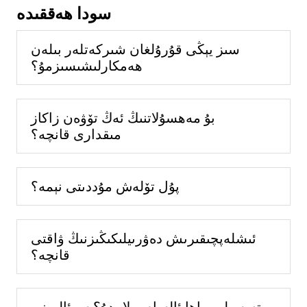
سودا ھەققىدە
سىز يېڭى قۇرۇلغان شىركەتلەر بىلەن
ھەمكارلىشىسىزمۇ؟
بۇ مەھسۇلاتنىڭ ئەڭ تۆۋەن زاكاز
مىقدارى قانچە؟
پۇل تۆلەش مۇددىتى نېمە؟
ئىشلەپچىقىرىش دەۋرىيلىكىڭىزنىڭ ۋاقتى
قانچە؟
تەپسىلىي باھا ئالسام بولامدۇ؟ سوئالىمنى