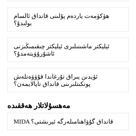
ھۆكۈمەت ياردەم پۇلىنى قانداق ئالسام
بولىدۇ؟
ئېلېكتر ماشىنىلىرى ئېلېكتر چىقىمىڭىزنى
ئاشۇرۇۋېتەمدۇ؟
ئۆيدىن يىراق تۇرغاندا قۇۋۋەتلەش
پونكىتلىرىنى قانداق تاپالايمەن؟
مەھسۇلاتلار ھەققىدە
MIDA قانداق گۇۋاھنامىلەرگە ئېرىشتى؟