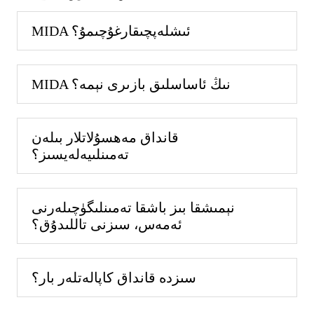
MIDA ئىشلەپچىقارغۇچىمۇ؟
MIDA نىڭ ئاساسلىق بازىرى نېمە؟
قانداق مەھسۇلاتلار بىلەن
تەمىنلىيەلەيسىز؟
نېمىشقا بىز باشقا تەمىنلىگۈچىلەرنى
ئەمەس، سىزنى تاللىدۇق؟
سىزدە قانداق كاپالەتلەر بار؟