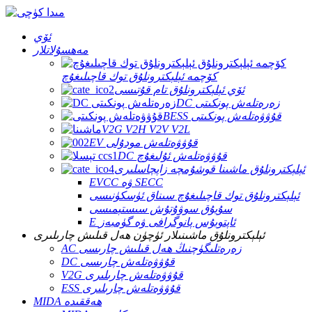
ئۆي
مەھسۇلاتلار
كۆچمە ئېلېكترونلۇق توك قاچىلىغۇچ
ئۆي ئېلېكترونلۇق تام قۇتىسى
DC زەرەتلەش پونكىتى
BESS قۇۋۋەتلەش پونكىتى
V2G V2H V2V V2L
EV قۇۋۋەتلەش مودۇلى
DC قۇۋۋەتلەش ئۇلىغۇچ
ئېلېكترونلۇق ماشىنا قوشۇمچە زاپچاسلىرى
EVCC ۋە SECC
ئېلېكترونلۇق توك قاچىلىغۇچ سىناق ئۈسكۈنىسى
سۇيۇق سوۋۇتۇش سىستېمىسى
E ئاپتوبۇس پانوگرافى ۋە گۈمبەز
ئېلېكترونلۇق ماشىنىلار ئۈچۈن ھەل قىلىش چارىلىرى
AC زەرەتلىگۈچنىڭ ھەل قىلىش چارىسى
DC قۇۋۋەتلەش چارىسى
V2G قۇۋۋەتلەش چارىلىرى
ESS قۇۋۋەتلەش چارىلىرى
MIDA ھەققىدە