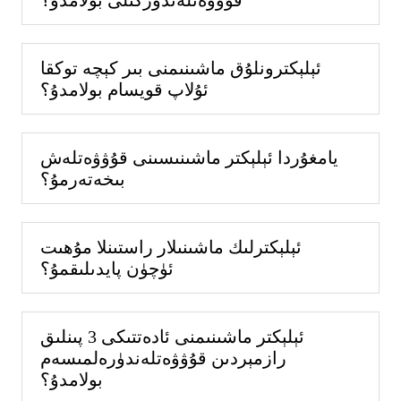
ئېلېكترونلۇق ماشىنىمنى بىر كېچە توكقا
ئۇلاپ قويسام بولامدۇ؟
يامغۇردا ئېلېكتر ماشىنىسىنى قۇۋۋەتلەش
بىخەتەرمۇ؟
ئېلېكترلىك ماشىنىلار راستىنلا مۇھىت
ئۈچۈن پايدىلىقمۇ؟
ئېلېكتر ماشىنىمنى ئادەتتىكى 3 پىنلىق
رازمېردىن قۇۋۋەتلەندۈرەلمىسەم
بولامدۇ؟