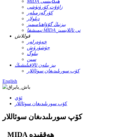
MIDA ھېكايىسى
زاۋۇت كۆرۈنۈشى
كۆرگەزمىلەر
دېلولار
بىزنىڭ گۇۋاھنامىمىز
نېمىشقا MIDA نى تاللايسىز
قوللاش
خەۋەرلەر
چۈشۈرۈش
بىلوگ
سىن
بىز بىلەن ئالاقىلىشىڭ
كۆپ سورىلىدىغان سوئاللار
English
ئۆي
كۆپ سورىلىدىغان سوئاللار
كۆپ سورىلىدىغان سوئاللار
MIDA ھەققىدە