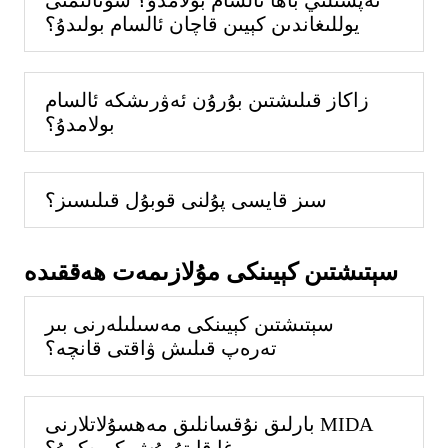
يوللىغاندىن كېيىن قاچان ئالسام بولىدۇ؟
زاكاز قىلىشتىن بۇرۇن ئەۋرىشكە ئالسام
بولامدۇ؟
سىز قايسى پۇلنى قوبۇل قىلىسىز؟
سېتىشتىن كېيىنكى مۇلازىمەت ھەققىدە
سېتىشتىن كېيىنكى مەسىلىلەرنى بىر
تەرەپ قىلىش ۋاقتى قانچە؟
بارلىق نۇقسانلىق مەھسۇلاتلارنى MIDA
غا قايتۇرۇش كېرەكمۇ؟