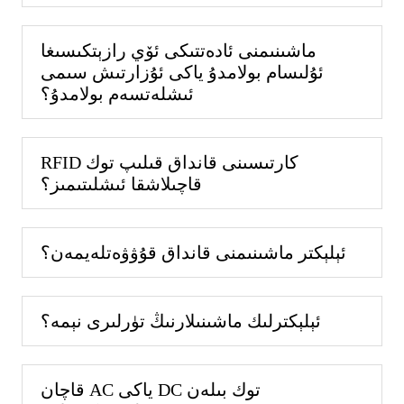
ماشىنىمنى ئادەتتىكى ئۆي رازېتكىسىغا
ئۇلىسام بولامدۇ ياكى ئۇزارتىش سىمى
ئىشلەتسەم بولامدۇ؟
RFID كارتىسىنى قانداق قىلىپ توك
قاچىلاشقا ئىشلىتىمىز؟
ئېلېكتر ماشىنىمنى قانداق قۇۋۋەتلەيمەن؟
ئېلېكترلىك ماشىنىلارنىڭ تۈرلىرى نېمە؟
قاچان AC ياكى DC توك بىلەن