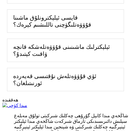
قايسى ئېلېكترونلۇق ماشىنا
قۇۋۋەتلىگۈچنى تاللىشىم كېرەك؟
ئېلېكترلىك ماشىنىنى قۇۋۋەتلەشكە قانچە
ۋاقىت كېتىدۇ؟
ئۆي قۇۋۋەتلەش نۇقتىسى قەيەردە
ئورنىتىلغان؟
ھەققىدە
شاڭخەي مىدا كابېل گۇرۇھى چەكلىك شىركىتى تولۇق مەبلەغ
سېلىش دائىرىسىدىكى تارماق شىركەت شاڭخەي مىدا ئېلېكتر
ئېنېرگىيە چەكلىك شىركىتى ۋە شېنجېن مىدا ئېلېكتر ئېنېرگىيە