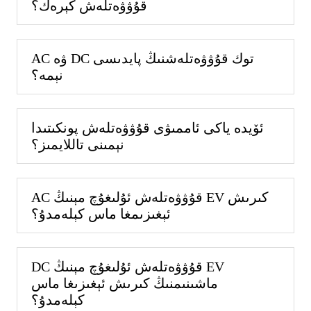
قۇۋۋەتلەش كېرەك؟
AC ۋە DC توك قۇۋۋەتلەشنىڭ پايدىسى
نېمە؟
ئۆيدە ياكى ئاممىۋى قۇۋۋەتلەش پونكىتىدا
نېمىنى تاللايمىز؟
AC قۇۋۋەتلەش ئۇلىغۇچ مېنىڭ EV كىرىش
ئېغىزىمغا ماس كېلەمدۇ؟
DC قۇۋۋەتلەش ئۇلىغۇچ مېنىڭ EV
ماشىنىمنىڭ كىرىش ئېغىزىغا ماس
كېلەمدۇ؟