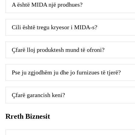
A është MIDA një prodhues?
Cili është tregu kryesor i MIDA-s?
Çfarë lloj produktesh mund të ofroni?
Pse ju zgjodhëm ju dhe jo furnizues të tjerë?
Çfarë garancish keni?
Rreth Biznesit