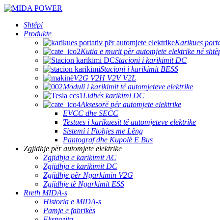
Shtëpi
Produkte
Karikues porta
Kutia e murit për automjete elektrike në shtë
Stacioni i karikimit DC
Stacioni i karikimit BESS
V2G V2H V2V V2L
Moduli i karikimit të automjeteve elektrike
Lidhës karikimi DC
Aksesorë për automjete elektrike
EVCC dhe SECC
Testues i karikuesit të automjeteve elektrike
Sistemi i Ftohjes me Lëng
Pantograf dhe Kupolë E Bus
Zgjidhje për automjete elektrike
Zgjidhja e karikimit AC
Zgjidhja e karikimit DC
Zgjidhje për Ngarkimin V2G
Zgjidhje të Ngarkimit ESS
Rreth MIDA-s
Historia e MIDA-s
Pamje e fabrikës
Ekspozita