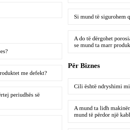
Si mund të sigurohem q
A do të dërgohet porosi
se mund ta marr produk
jes?
Për Biznes
produktet me defekt?
Cili është ndryshimi m
ërtej periudhës së
A mund ta lidh makinën
mund të përdor një kabl