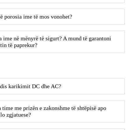
ë porosia ime të mos vonohet?
a ime në mënyrë të sigurt? A mund të garantoni
tin të paprekur?
idis karikimit DC dhe AC?
 time me prizën e zakonshme të shtëpisë apo
lo zgjatuese?