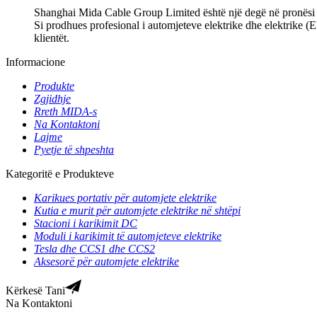
Shanghai Mida Cable Group Limited është një degë në pronës
Si prodhues profesional i automjeteve elektrike dhe elektrike 
klientët.
Informacione
Produkte
Zgjidhje
Rreth MIDA-s
Na Kontaktoni
Lajme
Pyetje të shpeshta
Kategoritë e Produkteve
Karikues portativ për automjete elektrike
Kutia e murit për automjete elektrike në shtëpi
Stacioni i karikimit DC
Moduli i karikimit të automjeteve elektrike
Tesla dhe CCS1 dhe CCS2
Aksesorë për automjete elektrike
Kërkesë Tani
Na Kontaktoni