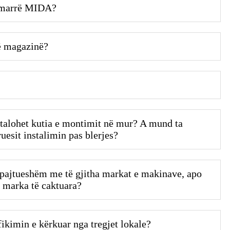
a marrë MIDA?
ë magazinë?
nstalohet kutia e montimit në mur? A mund ta
uesit instalimin pas blerjes?
i pajtueshëm me të gjitha markat e makinave, apo
 marka të caktuara?
fikimin e kërkuar nga tregjet lokale?