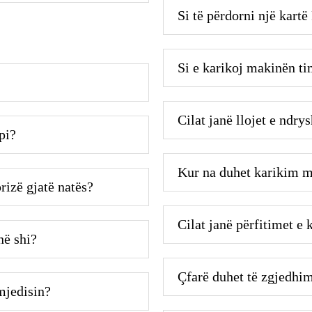
Si të përdorni një kart
Si e karikoj makinën ti
Cilat janë llojet e ndr
pi?
Kur na duhet karikim 
rizë gjatë natës?
Cilat janë përfitimet e
në shi?
Çfarë duhet të zgjedhim
mjedisin?