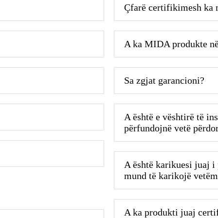
Çfarë certifikimesh k
A ka MIDA produkte n
Sa zgjat garancioni?
A është e vështirë të i
përfundojnë vetë përdor
A është karikuesi juaj 
mund të karikojë vetëm
A ka produkti juaj certi