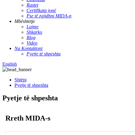
Rastet
Certifikata jonë
Pse të zgjidhni MIDA-n
Mbështetje
Lajme
Shkarko
Blog
Video
Na Kontaktoni
Pyetje të shpeshta
English
Shtëpi
Pyetje të shpeshta
Pyetje të shpeshta
Rreth MIDA-s