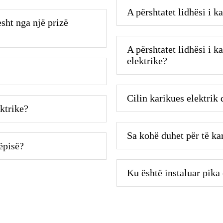
A përshtatet lidhësi i k
sht nga një prizë
A përshtatet lidhësi i 
elektrike?
Cilin karikues elektrik 
ektrike?
Sa kohë duhet për të ka
tëpisë?
Ku është instaluar pika 