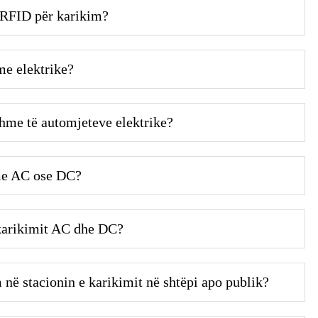
ë RFID për karikim?
me elektrike?
yshme të automjeteve elektrike?
me AC ose DC?
 karikimit AC dhe DC?
 në stacionin e karikimit në shtëpi apo publik?