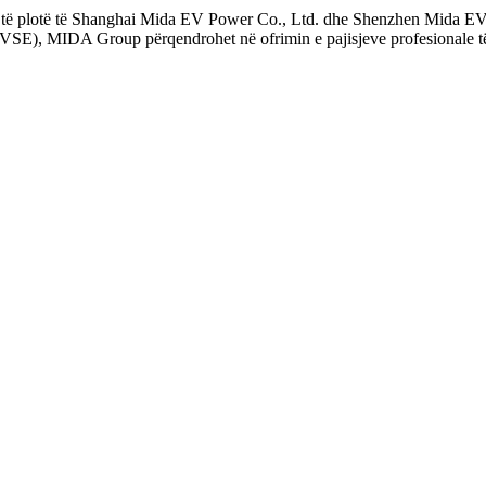
i të plotë të Shanghai Mida EV Power Co., Ltd. dhe Shenzhen Mida E
(EVSE), MIDA Group përqendrohet në ofrimin e pajisjeve profesionale t