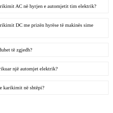
arikimit AC në hyrjen e automjetit tim elektrik?
karikimit DC me prizën hyrëse të makinës sime
duhet të zgjedh?
rikuar një automjet elektrik?
e karikimit në shtëpi?