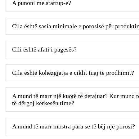
A punoni me startup-e?
Cila është sasia minimale e porosisë për produkti
Cili është afati i pagesës?
Cila është kohëzgjatja e ciklit tuaj të prodhimit?
A mund të marr një kuotë të detajuar? Kur mund të
të dërgoj kërkesën time?
A mund të marr mostra para se të bëj një porosi?