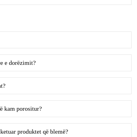
e e dorëzimit?
at?
që kam porositur?
aketuar produktet që blemë?