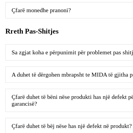
Çfarë monedhe pranoni?
Rreth Pas-Shitjes
Sa zgjat koha e përpunimit për problemet pas shit
A duhet të dërgohen mbrapsht te MIDA të gjitha 
Çfarë duhet të bëni nëse produkti has një defekt p
garancisë?
Çfarë duhet të bëj nëse has një defekt në produkt?