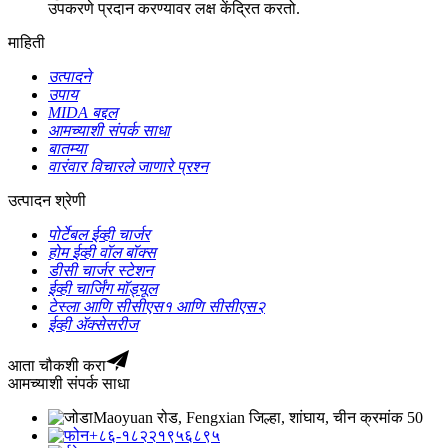
उपकरणे प्रदान करण्यावर लक्ष केंद्रित करतो.
माहिती
उत्पादने
उपाय
MIDA बद्दल
आमच्याशी संपर्क साधा
बातम्या
वारंवार विचारले जाणारे प्रश्न
उत्पादन श्रेणी
पोर्टेबल ईव्ही चार्जर
होम ईव्ही वॉल बॉक्स
डीसी चार्जर स्टेशन
ईव्ही चार्जिंग मॉड्यूल
टेस्ला आणि सीसीएस१ आणि सीसीएस२
ईव्ही ॲक्सेसरीज
आता चौकशी करा
आमच्याशी संपर्क साधा
Maoyuan रोड, Fengxian जिल्हा, शांघाय, चीन क्रमांक 50
+८६-१८२२१९५६८९५