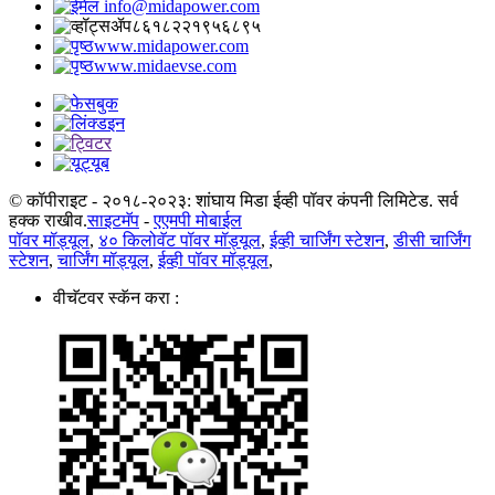
info@midapower.com
८६१८२२१९५६८९५
www.midapower.com
www.midaevse.com
© कॉपीराइट - २०१८-२०२३: शांघाय मिडा ईव्ही पॉवर कंपनी लिमिटेड. सर्व
हक्क राखीव.
साइटमॅप
-
एएमपी मोबाईल
पॉवर मॉड्यूल
,
४० किलोवॅट पॉवर मॉड्यूल
,
ईव्ही चार्जिंग स्टेशन
,
डीसी चार्जिंग
स्टेशन
,
चार्जिंग मॉड्यूल
,
ईव्ही पॉवर मॉड्यूल
,
वीचॅटवर स्कॅन करा :