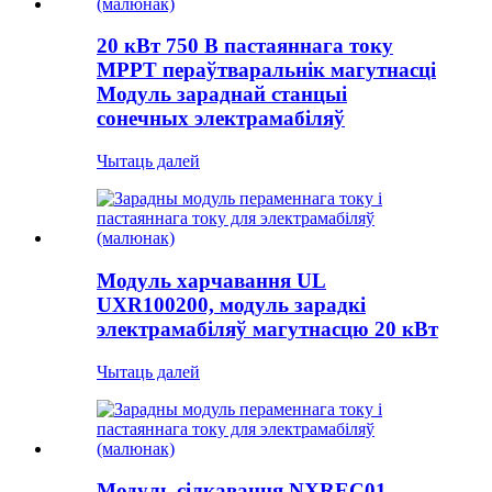
20 кВт 750 В пастаяннага току
MPPT пераўтваральнік магутнасці
Модуль зараднай станцыі
сонечных электрамабіляў
Чытаць далей
Модуль харчавання UL
UXR100200, модуль зарадкі
электрамабіляў магутнасцю 20 кВт
Чытаць далей
Модуль сілкавання NXREC01,