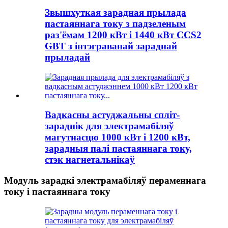
Звышхуткая зарадная прылада
пастаяннага току з падзеленым
раз'ёмам 1200 кВт і 1440 кВт CCS2
GBT з інтэграванай зараднай
прыладай
Вадкасны астуджальны спліт-
зараднік для электрамабіляў
магутнасцю 1000 кВт і 1200 кВт,
зарадныя палі пастаяннага току,
стэк нагнетальнікаў
Модуль зарадкі электрамабіляў пераменнага
току і пастаяннага току