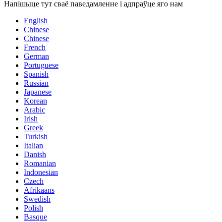
Напішыце тут сваё паведамленне і адпраўце яго нам
English
Chinese
Chinese
French
German
Portuguese
Spanish
Russian
Japanese
Korean
Arabic
Irish
Greek
Turkish
Italian
Danish
Romanian
Indonesian
Czech
Afrikaans
Swedish
Polish
Basque