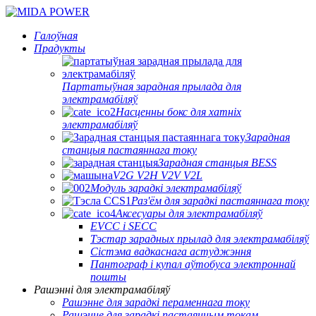
Галоўная
Прадукты
Партатыўная зарадная прылада для
электрамабіляў
Насценны бокс для хатніх
электрамабіляў
Зарадная
станцыя пастаяннага току
Зарадная станцыя BESS
V2G V2H V2V V2L
Модуль зарадкі электрамабіляў
Раз'ём для зарадкі пастаяннага току
Аксесуары для электрамабіляў
EVCC і SECC
Тэстар зарадных прылад для электрамабіляў
Сістэма вадкаснага астуджэння
Пантограф і купал аўтобуса электроннай
пошты
Рашэнні для электрамабіляў
Рашэнне для зарадкі пераменнага току
Рашэнне для зарадкі пастаянным токам