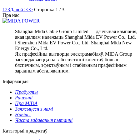
1
2
3
Далей >
>>
Старонка 1 / 3
Пра нас
Shanghai Mida Cable Group Limited — даччыная кампанія,
якая цалкам належыць Shanghai Mida EV Power Co., Ltd.
і Shenzhen Mida EV Power Co., Ltd. Shanghai Mida New
Energy Co., Ltd.
Як прафесійны вытворца электрамабіляў, MIDA Group
засяроджваецца на забеспячэнні кліентаў больш
бяспечным, эфектыўным і стабільным прафесійным
зарадным абсталяваннем.
Інфармацыя
Прадукты
Рашэнні
Пра MIDA
Звяжыцеся з намі
Навіны
Часта задаваныя пытанні
Катэгорыі прадуктаў