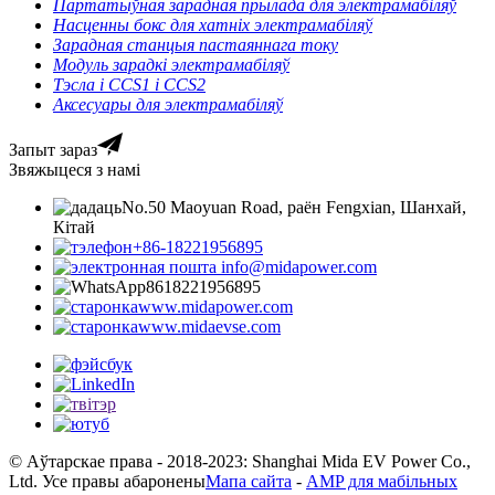
Партатыўная зарадная прылада для электрамабіляў
Насценны бокс для хатніх электрамабіляў
Зарадная станцыя пастаяннага току
Модуль зарадкі электрамабіляў
Тэсла і CCS1 і CCS2
Аксесуары для электрамабіляў
Запыт зараз
Звяжыцеся з намі
No.50 Maoyuan Road, раён Fengxian, Шанхай,
Кітай
+86-18221956895
info@midapower.com
8618221956895
www.midapower.com
www.midaevse.com
© Аўтарскае права - 2018-2023: Shanghai Mida EV Power Co.,
Ltd. Усе правы абаронены
Мапа сайта
-
AMP для мабільных