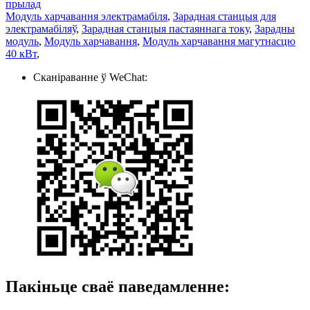
прылад
Модуль харчавання электрамабіля
,
Зарадная станцыя для
электрамабіляў
,
Зарадная станцыя пастаяннага току
,
Зарадны
модуль
,
Модуль харчавання
,
Модуль харчавання магутнасцю
40 кВт
,
Сканіраванне ў WeChat:
Пакіньце сваё паведамленне: