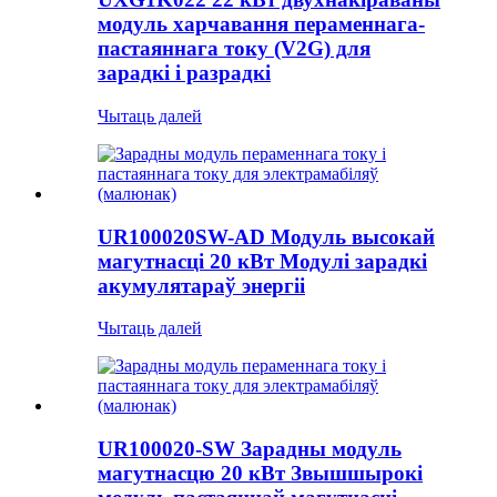
модуль харчавання пераменнага-
пастаяннага току (V2G) для
зарадкі і разрадкі
Чытаць далей
UR100020SW-AD Модуль высокай
магутнасці 20 кВт Модулі зарадкі
акумулятараў энергіі
Чытаць далей
UR100020-SW Зарадны модуль
магутнасцю 20 кВт Звышшырокі