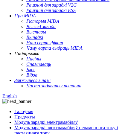
Рашэнні для зарадкі V2G
Рашэнні для зарадкі ESS
Пра MIDA
Гісторыя MIDA
Выгляд завода
Выставы
Выпадкі
Наш сертыфікат
Чаму варта выбраць MIDA
Падтрымка
Навіны
Спампаваць
Блог
Відэа
Звяжыцеся з намі
Часта задаваныя пытанні
English
Галоўная
Прадукты
Модуль зарадкі электрамабіляў
Модуль зарадкі электрамабіляў пераменнага току і
пастаяннага току