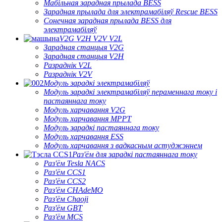
Мабільная зарадная прылада BESS
Зарадная прылада для электрамабіляў Rescue BESS
Сонечная зарадная прылада BESS для
электрамабіляў
V2G V2H V2V V2L
Зарадная станцыя V2G
Зарадная станцыя V2H
Разраднік V2L
Разраднік V2V
Модуль зарадкі электрамабіляў
Модуль зарадкі электрамабіляў пераменнага току і
пастаяннага току
Модуль харчавання V2G
Модуль харчавання MPPT
Модуль зарадкі пастаяннага току
Модуль харчавання ESS
Модуль харчавання з вадкасным астуджэннем
Раз'ём для зарадкі пастаяннага току
Раз'ём Tesla NACS
Раз'ём CCS1
Раз'ём CCS2
Раз'ём CHAdeMO
Раз'ём Chaoji
Раз'ём GBT
Раз'ём MCS