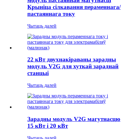
модуль пастаяннай магутнасці
Крыніца сілкавання пераменнага/
пастаяннага току
Чытаць далей
22 кВт двухнакіраваны зарадны
модуль V2G для хуткай зараднай
станцыі
Чытаць далей
Зарадны модуль V2G магутнасцю
15 кВт і 20 кВт
Чытаць далей