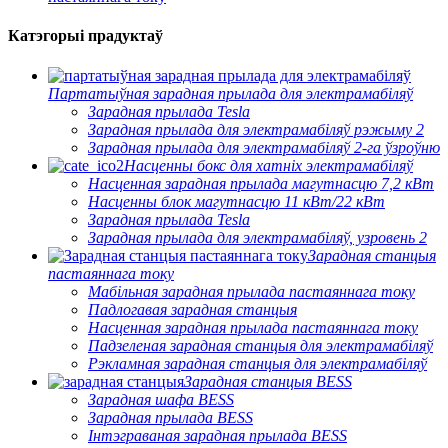
Катэгорыі прадуктаў
Партатыўная зарадная прылада для электрамабіляў
Зарадная прылада Tesla
Зарадная прылада для электрамабіляў рэжыму 2
Зарадная прылада для электрамабіляў 2-га ўзроўню
Насценны бокс для хатніх электрамабіляў
Насценная зарадная прылада магутнасцю 7,2 кВт
Насценны блок магутнасцю 11 кВт/22 кВт
Зарадная прылада Tesla
Зарадная прылада для электрамабіляў, узровень 2
Зарадная станцыя
пастаяннага току
Мабільная зарадная прылада пастаяннага току
Падлогавая зарадная станцыя
Насценная зарадная прылада пастаяннага току
Падзеленая зарадная станцыя для электрамабіляў
Рэкламная зарадная станцыя для электрамабіляў
Зарадная станцыя BESS
Зарадная шафа BESS
Зарадная прылада BESS
Інтэграваная зарадная прылада BESS