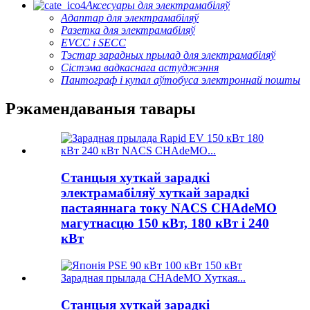
Аксесуары для электрамабіляў
Адаптар для электрамабіляў
Разетка для электрамабіляў
EVCC і SECC
Тэстар зарадных прылад для электрамабіляў
Сістэма вадкаснага астуджэння
Пантограф і купал аўтобуса электроннай пошты
Рэкамендаваныя тавары
Станцыя хуткай зарадкі
электрамабіляў хуткай зарадкі
пастаяннага току NACS CHAdeMO
магутнасцю 150 кВт, 180 кВт і 240
кВт
Станцыя хуткай зарадкі