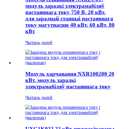
модуль зарадкі электрамабіляў
пастаяннага току 750 В, 20 кВт,
для зараднай станцыі пастаяннага
току магутнасцю 40 кВт, 60 кВт, 80
кВт
Чытаць далей
Модуль харчавання NXR100200 20
кВт, модуль зарадкі
электрамабіляў пастаяннага току
Чытаць далей
UXG1K022 22 кВт двухнакіраваны