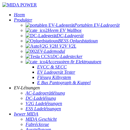
Heem
Produkter
Portablen EV-Ladegerät
Heem EV Wallbox
DC-Ladegerät
BESS Opluedstatioun
V2G V2H V2V V2L
EV-Lademodul
DC-Ladestecker
Accessoiren fir Elektroautoen
EVCC & SECC
EV Ladegerät Tester
Flësseg Killsystem
E Bus Pantograph & Kuppel
EV-Léisungen
AC-Ladegerätléisung
DC-Ladeléisung
V2G Ladeléisungen
ESS Ladeléisungen
Iwwer MIDA
MIDA Geschicht
Fabrécksvue
Ausstellungen