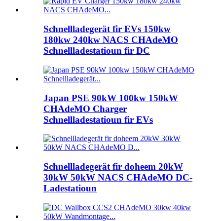
Schnellladegerät fir EVs 150kw
180kw 240kw NACS CHAdeMO
Schnellladestatioun fir DC
Japan PSE 90kW 100kw 150kW
CHAdeMO Charger
Schnellladestatioun fir EVs
Schnellladegerät fir doheem 20kW
30kW 50kW NACS CHAdeMO DC-
Ladestatioun