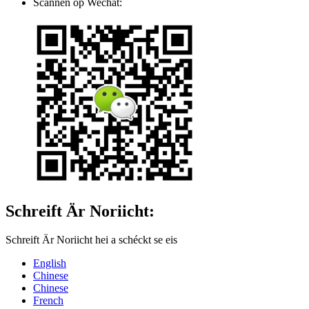
Scannen op Wechat:
Schreift Är Noriicht:
Schreift Är Noriicht hei a schéckt se eis
English
Chinese
Chinese
French