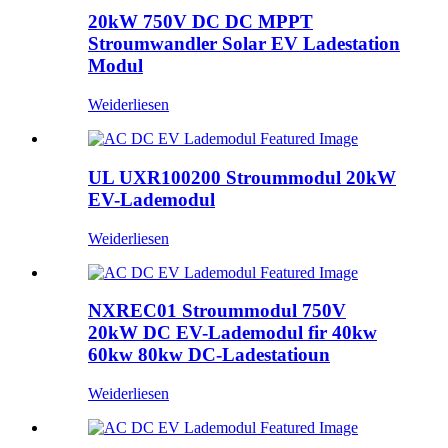
20kW 750V DC DC MPPT
Stroumwandler Solar EV Ladestation
Modul
Weiderliesen
UL UXR100200 Stroummodul 20kW
EV-Lademodul
Weiderliesen
NXREC01 Stroummodul 750V
20kW DC EV-Lademodul fir 40kw
60kw 80kw DC-Ladestatioun
Weiderliesen