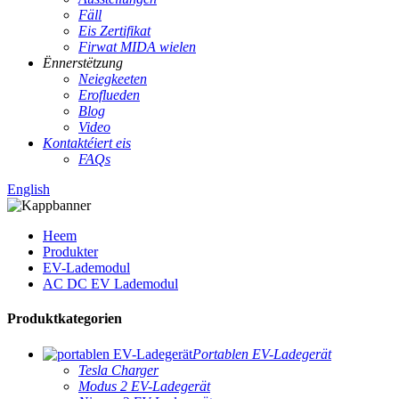
Fäll
Eis Zertifikat
Firwat MIDA wielen
Ënnerstëtzung
Neiegkeeten
Eroflueden
Blog
Video
Kontaktéiert eis
FAQs
English
Heem
Produkter
EV-Lademodul
AC DC EV Lademodul
Produktkategorien
Portablen EV-Ladegerät
Tesla Charger
Modus 2 EV-Ladegerät