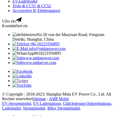
EV-Lademodul
Tesla & CCS1 & CCS2
Accessoiren fir Elektroautoen
Ufro elo
Kontaktéiert eis
No.50 vun der Maoyuan Road, Fengxian
Distrikt, Shanghai, China
+86-18221956895
info@midapower.com
8618221956895
www.midapower.com
www.midaevse.com
© Copyright - 2018-2023: Shanghai Mida EV Power Co., Ltd. All
Rechter reservéiert
Sitemap
-
AMP Mobil
EV-Stroummodul
,
EV-Ladestatioun
,
Gläichstroum-Opluedstatioun
,
Lademodul
,
Stroummodul
,
40kw Stroummodul
,