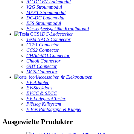
AC DC EV Lademodul
V2G Stroummodul
MPPT-Stroummodul
DC-DC Lademodul
ESS-Stroummodul
Flëssegkeetsgekillte Kraaftmodul
DC-Ladestecker
Tesla NACS Connector
CCS1 Connector
CCS2 Connector
CHAdeMO-Connector
Chaoji Connector
GBT-Connector
MCS-Connector
Accessoiren fir Elektroautoen
EV-Adapter
EV-Steckdous
EVCC & SECC
EV Ladegerät Tester
Flësseg Killsystem
E Bus Pantograph & Kuppel
Ausgewielte Produkter