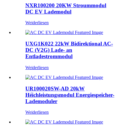
NXR100200 20KW Stroummodul
DC EV Lademodul
Weiderliesen
UXG1K022 22kW Bidirektional AC-
DC (V2G) Lade- an
Entladestrommodul
Weiderliesen
UR100020SW-AD 20kW
Héichleistungsmodul Energiespeicher-
Lademoduler
Weiderliesen