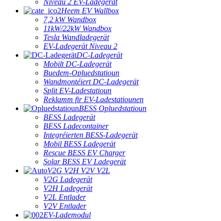
Niveau 2 EV-Ladegerät
Heem EV Wallbox
7,2 kW Wandbox
11kW/22kW Wandbox
Tesla Wandladegerät
EV-Ladegerät Niveau 2
DC-Ladegerät
Mobilt DC-Ladegerät
Buedem-Opluedstatioun
Wandmontéiert DC-Ladegerät
Split EV-Ladestatioun
Reklamm fir EV-Ladestatiounen
BESS Opluedstatioun
BESS Ladegerät
BESS Ladecontainer
Integréierten BESS-Ladegerät
Mobil BESS Ladegerät
Rescue BESS EV Charger
Solar BESS EV Ladegerät
V2G V2H V2V V2L
V2G Ladegerät
V2H Ladegerät
V2L Entlader
V2V Entlader
EV-Lademodul