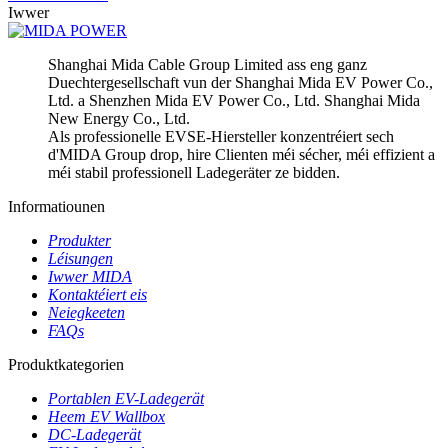
Iwwer
Shanghai Mida Cable Group Limited ass eng ganz
Duechtergesellschaft vun der Shanghai Mida EV Power Co.,
Ltd. a Shenzhen Mida EV Power Co., Ltd. Shanghai Mida
New Energy Co., Ltd.
Als professionelle EVSE-Hiersteller konzentréiert sech
d'MIDA Group drop, hire Clienten méi sécher, méi effizient a
méi stabil professionell Ladegeräter ze bidden.
Informatiounen
Produkter
Léisungen
Iwwer MIDA
Kontaktéiert eis
Neiegkeeten
FAQs
Produktkategorien
Portablen EV-Ladegerät
Heem EV Wallbox
DC-Ladegerät