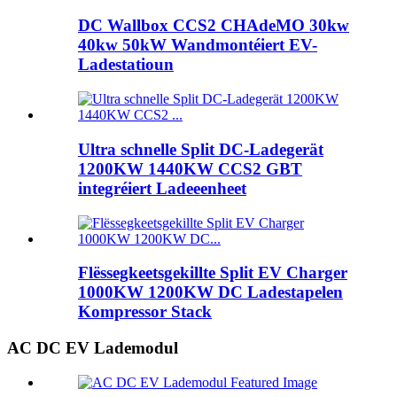
DC Wallbox CCS2 CHAdeMO 30kw
40kw 50kW Wandmontéiert EV-
Ladestatioun
Ultra schnelle Split DC-Ladegerät
1200KW 1440KW CCS2 GBT
integréiert Ladeeenheet
Flëssegkeetsgekillte Split EV Charger
1000KW 1200KW DC Ladestapelen
Kompressor Stack
AC DC EV Lademodul