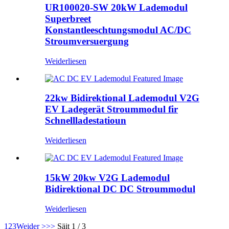
UR100020-SW 20kW Lademodul
Superbreet
Konstantleeschtungsmodul AC/DC
Stroumversuergung
Weiderliesen
22kw Bidirektional Lademodul V2G
EV Ladegerät Stroummodul fir
Schnellladestatioun
Weiderliesen
15kW 20kw V2G Lademodul
Bidirektional DC DC Stroummodul
Weiderliesen
1
2
3
Weider >
>>
Säit 1 / 3