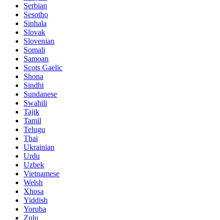
Serbian
Sesotho
Sinhala
Slovak
Slovenian
Somali
Samoan
Scots Gaelic
Shona
Sindhi
Sundanese
Swahili
Tajik
Tamil
Telugu
Thai
Ukrainian
Urdu
Uzbek
Vietnamese
Welsh
Xhosa
Yiddish
Yoruba
Zulu