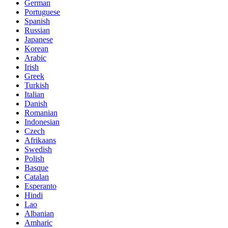
German
Portuguese
Spanish
Russian
Japanese
Korean
Arabic
Irish
Greek
Turkish
Italian
Danish
Romanian
Indonesian
Czech
Afrikaans
Swedish
Polish
Basque
Catalan
Esperanto
Hindi
Lao
Albanian
Amharic