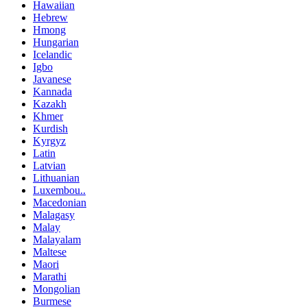
Hawaiian
Hebrew
Hmong
Hungarian
Icelandic
Igbo
Javanese
Kannada
Kazakh
Khmer
Kurdish
Kyrgyz
Latin
Latvian
Lithuanian
Luxembou..
Macedonian
Malagasy
Malay
Malayalam
Maltese
Maori
Marathi
Mongolian
Burmese