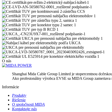
O nás
Shanghai Mida Cable Group Limited je stopercentnou dcérsk
Ako profesionálny výrobca EVSE sa MIDA Group zameriava na po
Informácie
Produkty
Riešenia
O spoločnosti MIDA
Kontaktujte nás