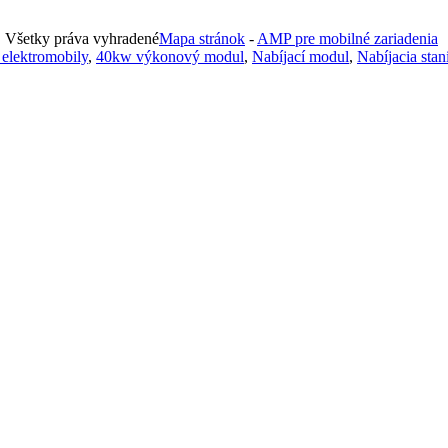
. Všetky práva vyhradené
Mapa stránok
-
AMP pre mobilné zariadenia
 elektromobily
,
40kw výkonový modul
,
Nabíjací modul
,
Nabíjacia sta