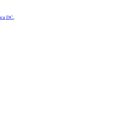
nica DC
,