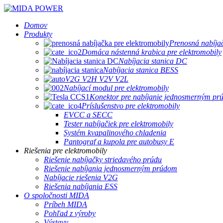
Domov
Produkty
Prenosná nabíjač
Domáca nástenná krabica pre elektromobily
Nabíjacia stanica DC
Nabíjacia stanica BESS
V2G V2H V2V V2L
Nabíjací modul pre elektromobily
Konektor pre nabíjanie jednosmerným p
Príslušenstvo pre elektromobily
EVCC a SECC
Tester nabíjačiek pre elektromobily
Systém kvapalinového chladenia
Pantograf a kupola pre autobusy E
Riešenia pre elektromobily
Riešenie nabíjačky striedavého prúdu
Riešenie nabíjania jednosmerným prúdom
Nabíjacie riešenia V2G
Riešenia nabíjania ESS
O spoločnosti MIDA
Príbeh MIDA
Pohľad z výroby
Výstavy