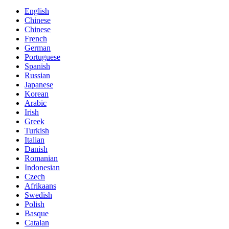
English
Chinese
Chinese
French
German
Portuguese
Spanish
Russian
Japanese
Korean
Arabic
Irish
Greek
Turkish
Italian
Danish
Romanian
Indonesian
Czech
Afrikaans
Swedish
Polish
Basque
Catalan