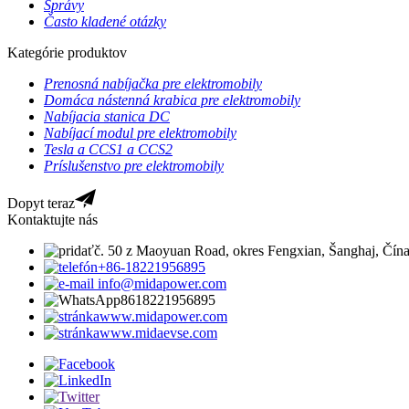
Správy
Často kladené otázky
Kategórie produktov
Prenosná nabíjačka pre elektromobily
Domáca nástenná krabica pre elektromobily
Nabíjacia stanica DC
Nabíjací modul pre elektromobily
Tesla a CCS1 a CCS2
Príslušenstvo pre elektromobily
Dopyt teraz
Kontaktujte nás
č. 50 z Maoyuan Road, okres Fengxian, Šanghaj, Čín
+86-18221956895
info@midapower.com
8618221956895
www.midapower.com
www.midaevse.com