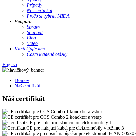
Prípady
Náš certifikát
Prečo si vybrať MIDA
Podpora
Správy
Stiahnuť
Blog
Video
Kontaktujte nás
Často kladené otázky
English
Domov
Náš certifikát
Náš certifikát