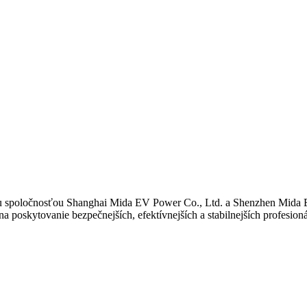
ou spoločnosťou Shanghai Mida EV Power Co., Ltd. a Shenzhen Mida
skytovanie bezpečnejších, efektívnejších a stabilnejších profesioná