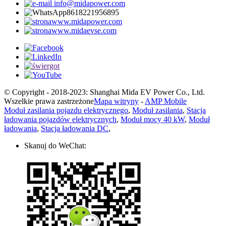
info@midapower.com
8618221956895
www.midapower.com
www.midaevse.com
© Copyright - 2018-2023: Shanghai Mida EV Power Co., Ltd.
Wszelkie prawa zastrzeżone
Mapa witryny
-
AMP Mobile
Moduł zasilania pojazdu elektrycznego
,
Moduł zasilania
,
Stacja
ładowania pojazdów elektrycznych
,
Moduł mocy 40 kW
,
Moduł
ładowania
,
Stacja ładowania DC
,
Skanuj do WeChat: