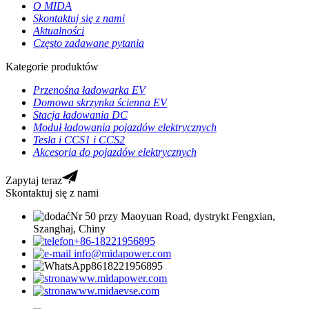
O MIDA
Skontaktuj się z nami
Aktualności
Często zadawane pytania
Kategorie produktów
Przenośna ładowarka EV
Domowa skrzynka ścienna EV
Stacja ładowania DC
Moduł ładowania pojazdów elektrycznych
Tesla i CCS1 i CCS2
Akcesoria do pojazdów elektrycznych
Zapytaj teraz
Skontaktuj się z nami
Nr 50 przy Maoyuan Road, dystrykt Fengxian,
Szanghaj, Chiny
+86-18221956895
info@midapower.com
8618221956895
www.midapower.com
www.midaevse.com