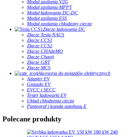
Moduł zasilania V2G
Moduł zasilania MPPT
Moduł ładowania DC-DC
Moduł zasilania ESS
Moduł zasilania chłodzony cieczą
Złącze ładowania DC
Złącze Tesla NACS
Złącze CCS1
Złącze CCS2
Złącze CHAdeMO
Złącze Chaoji
Złącze GBT
Złącze MCS
Akcesoria do pojazdów elektrycznych
Adapter EV
Gniazdo EV
EVCC i SECC
Tester ładowarki EV
Układ chłodzenia cieczą
Pantograf i kopuła autobusu E
Polecane produkty