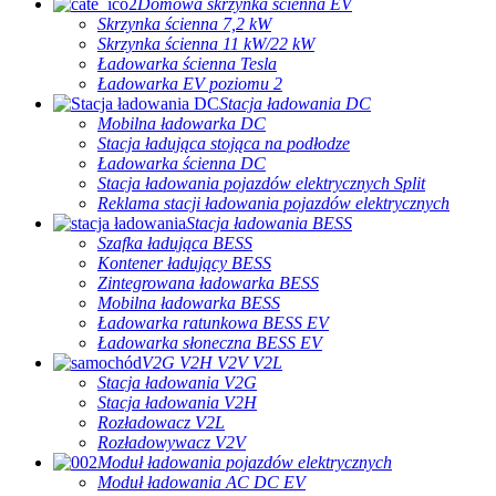
Domowa skrzynka ścienna EV
Skrzynka ścienna 7,2 kW
Skrzynka ścienna 11 kW/22 kW
Ładowarka ścienna Tesla
Ładowarka EV poziomu 2
Stacja ładowania DC
Mobilna ładowarka DC
Stacja ładująca stojąca na podłodze
Ładowarka ścienna DC
Stacja ładowania pojazdów elektrycznych Split
Reklama stacji ładowania pojazdów elektrycznych
Stacja ładowania BESS
Szafka ładująca BESS
Kontener ładujący BESS
Zintegrowana ładowarka BESS
Mobilna ładowarka BESS
Ładowarka ratunkowa BESS EV
Ładowarka słoneczna BESS EV
V2G V2H V2V V2L
Stacja ładowania V2G
Stacja ładowania V2H
Rozładowacz V2L
Rozładowywacz V2V
Moduł ładowania pojazdów elektrycznych
Moduł ładowania AC DC EV