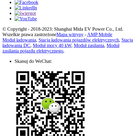
© Copyright - 2018-2023: Shanghai Mida EV Power Co., Ltd.
Wszelkie prawa zastrzeżone
Mapa witryny
-
AMP Mobile
Moduł ładowania
,
Stacja ładowania pojazdów elektrycznych
,
Stacja
ładowania DC
,
Moduł mocy 40 kW
,
Moduł zasilania
,
Moduł
zasilania pojazdu elektrycznego
,
Skanuj do WeChat: