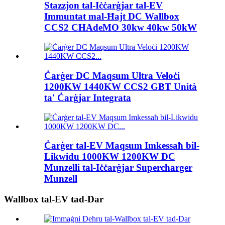
Stazzjon tal-Iċċarġjar tal-EV
Immuntat mal-Ħajt DC Wallbox
CCS2 CHAdeMO 30kw 40kw 50kW
Ċarġer DC Maqsum Ultra Veloċi
1200KW 1440KW CCS2 GBT Unità
ta' Ċarġjar Integrata
Ċarġer tal-EV Maqsum Imkessaħ bil-
Likwidu 1000KW 1200KW DC
Munzelli tal-Iċċarġjar Supercharger
Munzell
Wallbox tal-EV tad-Dar