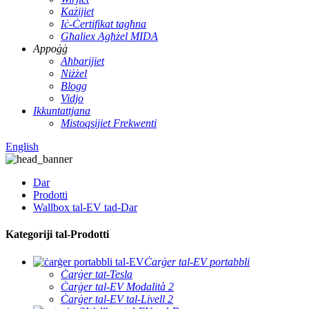
Każijiet
Iċ-Ċertifikat tagħna
Għaliex Agħżel MIDA
Appoġġ
Aħbarijiet
Niżżel
Blogg
Vidjo
Ikkuntattjana
Mistoqsijiet Frekwenti
English
Dar
Prodotti
Wallbox tal-EV tad-Dar
Kategoriji tal-Prodotti
Ċarġer tal-EV portabbli
Ċarġer tat-Tesla
Ċarġer tal-EV Modalità 2
Ċarġer tal-EV tal-Livell 2