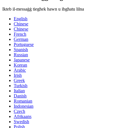
Ikteb il-messaġġ tiegħek hawn u ibgħatu lilna
English
Chinese
Chinese
French
German
Portuguese
Spanish
Russian
Japanese
Korean
Arabic
Irish
Greek
Turkish
Italian
Danish
Romanian
Indonesian
Czech
Afrikaans
Swedish
Polish