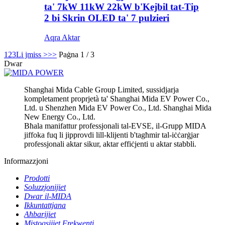
ta' 7kW 11kW 22kW b'Kejbil tat-Tip
2 bi Skrin OLED ta' 7 pulzieri
Aqra Aktar
1
2
3
Li jmiss >
>>
Paġna 1 / 3
Dwar
Shanghai Mida Cable Group Limited, sussidjarja
kompletament proprjetà ta' Shanghai Mida EV Power Co.,
Ltd. u Shenzhen Mida EV Power Co., Ltd. Shanghai Mida
New Energy Co., Ltd.
Bħala manifattur professjonali tal-EVSE, il-Grupp MIDA
jiffoka fuq li jipprovdi lill-klijenti b'tagħmir tal-iċċarġjar
professjonali aktar sikur, aktar effiċjenti u aktar stabbli.
Informazzjoni
Prodotti
Soluzzjonijiet
Dwar il-MIDA
Ikkuntattjana
Aħbarijiet
Mistoqsijiet Frekwenti