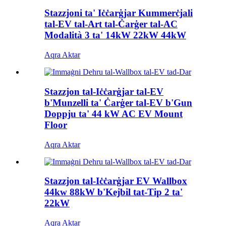
Stazzjoni ta' Iċċarġjar Kummerċjali
tal-EV tal-Art tal-Ċarġer tal-AC
Modalità 3 ta' 14kW 22kW 44kW
Aqra Aktar
Stazzjon tal-Iċċarġjar tal-EV
b'Munzelli ta' Ċarġer tal-EV b'Gun
Doppju ta' 44 kW AC EV Mount
Floor
Aqra Aktar
Stazzjon tal-Iċċarġjar EV Wallbox
44kw 88kW b'Kejbil tat-Tip 2 ta'
22kW
Aqra Aktar