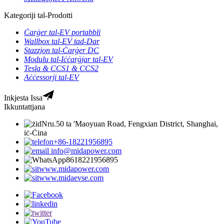
Kategoriji tal-Prodotti
Ċarġer tal-EV portabbli
Wallbox tal-EV tad-Dar
Stazzjon tal-Ċarġer DC
Modulu tal-Iċċarġjar tal-EV
Tesla & CCS1 & CCS2
Aċċessorji tal-EV
Inkjesta Issa
Ikkuntattjana
Nru.50 ta 'Maoyuan Road, Fengxian District, Shanghai,
iċ-Ċina
+86-18221956895
info@midapower.com
8618221956895
www.midapower.com
www.midaevse.com