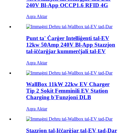
240V Bl-App OCCP1.6 RFID 4G
Aqra Aktar
Punt ta' Ċarġer Intelliġenti tal-EV
12kw 50Amp 240V Bl-App Stazzjon
tal-iċċarġjar kummerċjali tal-EV
Aqra Aktar
WallBox 11kW 22kw EV Charger
Tip 2 Sokit Femminili EV Station
Charging b'Funzjoni DLB
Aqra Aktar
Stazzjon tal-Iċċarġjar tal-EV tad-Dar