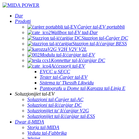
Dar
Prodotti
Ċarġer tal-EV portabbli
Wallbox tal-EV tad-Dar
Stazzjon tal-Ċarġer DC
Stazzjon tal-Iċċarġjar BESS
V2G V2H V2V V2L
Modulu tal-Iċċarġjar tal-EV
Konnettur tal-Iċċarġjar DC
Aċċessorji tal-EV
EVCC u SECC
Tester tal-Ċarġer tal-EV
Sistema ta' Tkessiħ Likwidu
Pantografu u Dome tal-Karozza tal-Linja E
Soluzzjonijiet tal-EV
Soluzzjoni tal-Ċarġer tal-AC
Soluzzjoni tal-Iċċarġjar DC
Soluzzjonijiet ta' Iċċarġjar V2G
Soluzzjonijiet tal-Iċċarġjar tal-ESS
Dwar il-MIDA
Storja tal-MIDA
Veduta tal-Fabbrika
Wirjiet