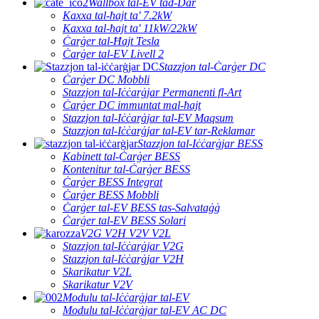
Wallbox tal-EV tad-Dar
Kaxxa tal-ħajt ta' 7.2kW
Kaxxa tal-ħajt ta' 11kW/22kW
Ċarġer tal-Ħajt Tesla
Ċarġer tal-EV Livell 2
Stazzjon tal-Ċarġer DC
Ċarġer DC Mobbli
Stazzjon tal-Iċċarġjar Permanenti fl-Art
Ċarġer DC immuntat mal-ħajt
Stazzjon tal-Iċċarġjar tal-EV Maqsum
Stazzjon tal-Iċċarġjar tal-EV tar-Reklamar
Stazzjon tal-Iċċarġjar BESS
Kabinett tal-Ċarġer BESS
Kontenitur tal-Ċarġer BESS
Ċarġer BESS Integrat
Ċarġer BESS Mobbli
Ċarġer tal-EV BESS tas-Salvataġġ
Ċarġer tal-EV BESS Solari
V2G V2H V2V V2L
Stazzjon tal-Iċċarġjar V2G
Stazzjon tal-Iċċarġjar V2H
Skarikatur V2L
Skarikatur V2V
Modulu tal-Iċċarġjar tal-EV
Modulu tal-Iċċarġjar tal-EV AC DC