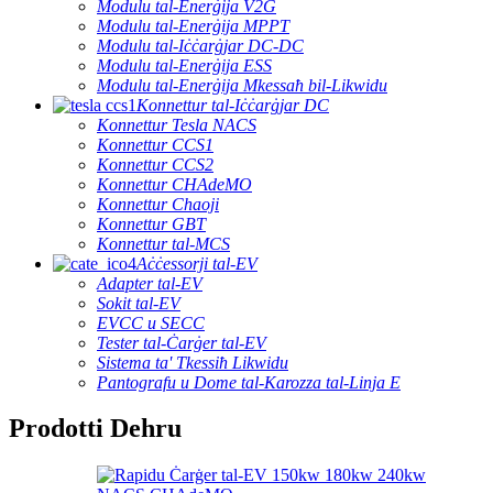
Modulu tal-Enerġija V2G
Modulu tal-Enerġija MPPT
Modulu tal-Iċċarġjar DC-DC
Modulu tal-Enerġija ESS
Modulu tal-Enerġija Mkessaħ bil-Likwidu
Konnettur tal-Iċċarġjar DC
Konnettur Tesla NACS
Konnettur CCS1
Konnettur CCS2
Konnettur CHAdeMO
Konnettur Chaoji
Konnettur GBT
Konnettur tal-MCS
Aċċessorji tal-EV
Adapter tal-EV
Sokit tal-EV
EVCC u SECC
Tester tal-Ċarġer tal-EV
Sistema ta' Tkessiħ Likwidu
Pantografu u Dome tal-Karozza tal-Linja E
Prodotti Dehru