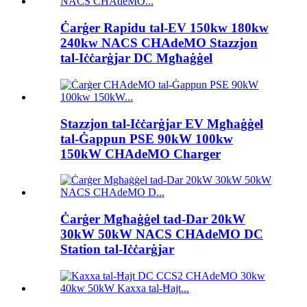
Ċarġer Rapidu tal-EV 150kw 180kw
240kw NACS CHAdeMO Stazzjon
tal-Iċċarġjar DC Mgħaġġel
Stazzjon tal-Iċċarġjar EV Mgħaġġel
tal-Ġappun PSE 90kW 100kw
150kW CHAdeMO Charger
Ċarġer Mgħaġġel tad-Dar 20kW
30kW 50kW NACS CHAdeMO DC
Station tal-Iċċarġjar