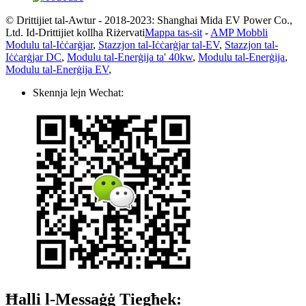
© Drittijiet tal-Awtur - 2018-2023: Shanghai Mida EV Power Co.,
Ltd. Id-Drittijiet kollha Riżervati
Mappa tas-sit
-
AMP Mobbli
Modulu tal-Iċċarġjar
,
Stazzjon tal-Iċċarġjar tal-EV
,
Stazzjon tal-
Iċċarġjar DC
,
Modulu tal-Enerġija ta' 40kw
,
Modulu tal-Enerġija
,
Modulu tal-Enerġija EV
,
Skennja lejn Wechat:
Ħalli l-Messaġġ Tiegħek: