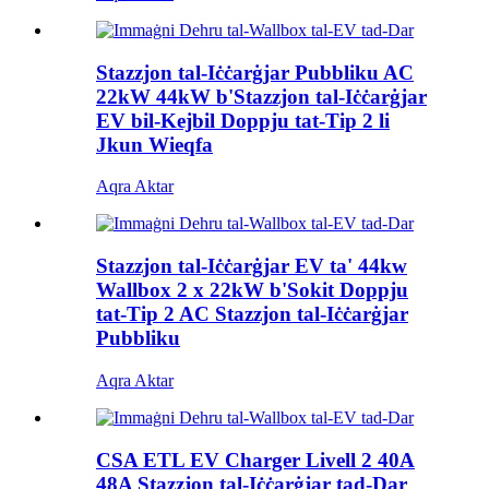
Stazzjon tal-Iċċarġjar Pubbliku AC
22kW 44kW b'Stazzjon tal-Iċċarġjar
EV bil-Kejbil Doppju tat-Tip 2 li
Jkun Wieqfa
Aqra Aktar
Stazzjon tal-Iċċarġjar EV ta' 44kw
Wallbox 2 x 22kW b'Sokit Doppju
tat-Tip 2 AC Stazzjon tal-Iċċarġjar
Pubbliku
Aqra Aktar
CSA ETL EV Charger Livell 2 40A
48A Stazzjon tal-Iċċarġjar tad-Dar