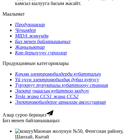
камсыз кылууга басым жасайт.
Маалымат
Продукциялар
Чечимдер
MIDA жөнүндө
Биз менен байланышыңыз
Жаңылыктар
Көп берилүүчү суроолор
Продукциянын категориялары
Көчмө электромобилдерди кубаттагыч
Үй үчүн электромобилдик дубал кутусу
Туруктуу туруктагы кубаттоочу станция
Электр унаасын кубаттоо модулу
Tesla жана CCS1 жана CCS2
Электромобилдерге арналган аксессуарлар
Азыр суроо бериңиз
Биз менен байланышыңыз
Маоюан жолунун №50, Фенгсиан району,
Шанхай, Кытай