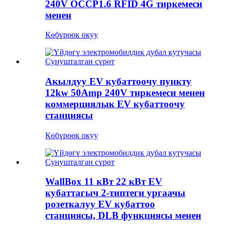
240V OCCP1.6 RFID 4G тиркемеси
менен
Көбүрөөк окуу
Акылдуу EV кубаттоочу пункту
12kw 50Amp 240V тиркемеси менен
коммерциялык EV кубаттоочу
станциясы
Көбүрөөк окуу
WallBox 11 кВт 22 кВт EV
кубаттагыч 2-типтеги ургаачы
розеткалуу EV кубаттоо
станциясы, DLB функциясы менен