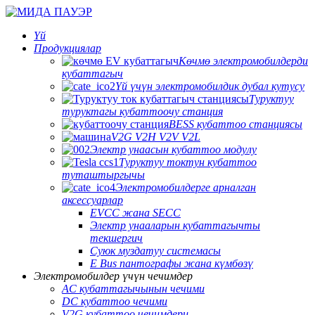
Үй
Продукциялар
Көчмө электромобилдерди
кубаттагыч
Үй үчүн электромобилдик дубал кутусу
Туруктуу
туруктагы кубаттоочу станция
BESS кубаттоо станциясы
V2G V2H V2V V2L
Электр унаасын кубаттоо модулу
Туруктуу токтун кубаттоо
туташтыргычы
Электромобилдерге арналган
аксессуарлар
EVCC жана SECC
Электр унааларын кубаттагычты
текшергич
Суюк муздатуу системасы
E Bus пантографы жана күмбөзү
Электромобилдер үчүн чечимдер
AC кубаттагычынын чечими
DC кубаттоо чечими
V2G кубаттоо чечимдери