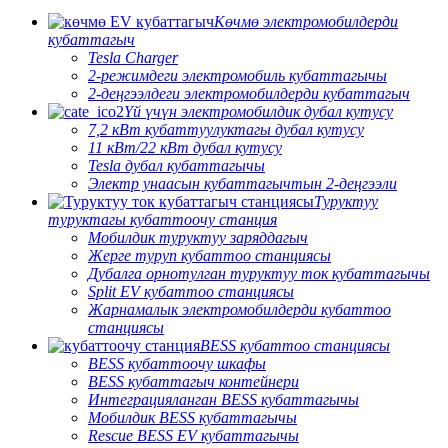
Көчмө электромобилдерди
кубаттагыч
Tesla Charger
2-режимдеги электромобиль кубаттагычы
2-деңгээлдеги электромобилдерди кубаттагыч
Үй үчүн электромобилдик дубал кутусу
7,2 кВт кубаттуулуктагы дубал кутусу
11 кВт/22 кВт дубал кутусу
Tesla дубал кубаттагычы
Электр унаасын кубаттагычтын 2-деңгээли
Туруктуу
туруктагы кубаттоочу станция
Мобилдик туруктуу заряддагыч
Жерге туруп кубаттоо станциясы
Дубалга орнотулган туруктуу ток кубаттагычы
Split EV кубаттоо станциясы
Жарнамалык электромобилдерди кубаттоо
станциясы
BESS кубаттоо станциясы
BESS кубаттоочу шкафы
BESS кубаттагыч контейнери
Интеграцияланган BESS кубаттагычы
Мобилдик BESS кубаттагычы
Rescue BESS EV кубаттагычы