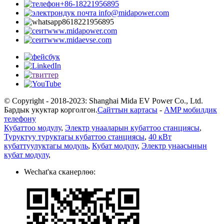
+86-18221956895
info@midapower.com
8618221956895
www.midapower.com
www.midaevse.com
© Copyright - 2018-2023: Shanghai Mida EV Power Co., Ltd.
Бардык укуктар корголгон.
Сайттын картасы
-
AMP мобилдик
телефону
Кубаттоо модулу
,
Электр унааларын кубаттоо станциясы
,
Туруктуу туруктагы кубаттоо станциясы
,
40 кВт
кубаттуулуктагы модуль
,
Кубат модулу
,
Электр унаасынын
кубат модулу
,
Wechat'ка сканерлөө: