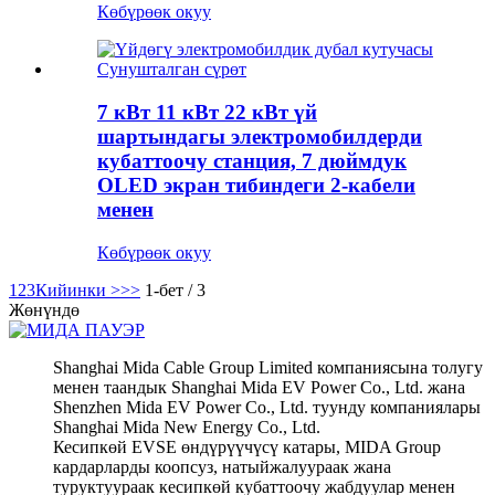
Көбүрөөк окуу
7 кВт 11 кВт 22 кВт үй
шартындагы электромобилдерди
кубаттоочу станция, 7 дюймдук
OLED экран тибиндеги 2-кабели
менен
Көбүрөөк окуу
1
2
3
Кийинки >
>>
1-бет / 3
Жөнүндө
Shanghai Mida Cable Group Limited компаниясына толугу
менен таандык Shanghai Mida EV Power Co., Ltd. жана
Shenzhen Mida EV Power Co., Ltd. туунду компаниялары
Shanghai Mida New Energy Co., Ltd.
Кесипкөй EVSE өндүрүүчүсү катары, MIDA Group
кардарларды коопсуз, натыйжалуураак жана
туруктуураак кесипкөй кубаттоочу жабдуулар менен