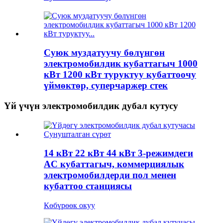
Суюк муздатуучу бөлүнгөн
электромобилдик кубаттагыч 1000
кВт 1200 кВт туруктуу кубаттоочу
үймөктөр, суперчаржер стек
Үй үчүн электромобилдик дубал кутусу
14 кВт 22 кВт 44 кВт 3-режимдеги
AC кубаттагыч, коммерциялык
электромобилдерди пол менен
кубаттоо станциясы
Көбүрөөк окуу