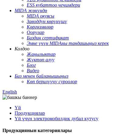
ESS кубаттоо чечимдери
MIDA жөнүндө
MIDA окуясы
Заводдун көрүнүшү
Көргөзмөлөр
Оорулар
Биздин сертификат
Эмне үчүн MIDAны тандашыңыз керек
Колдоо
Жаңылыктар
Жүктөп алуу
Блог
Видео
Биз менен байланышыңыз
Көп берилүүчү суроолор
English
Үй
Продукциялар
Үй үчүн электромобилдик дубал кутусу
Продукциянын категориялары