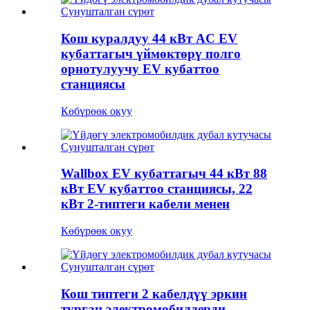
Кош куралдуу 44 кВт AC EV
кубаттагыч үймөктөрү полго
орнотулуучу EV кубаттоо
станциясы
Көбүрөөк окуу
Wallbox EV кубаттагыч 44 кВт 88
кВт EV кубаттоо станциясы, 22
кВт 2-типтеги кабели менен
Көбүрөөк окуу
Кош типтеги 2 кабелдүү эркин
турган электромобилдерди