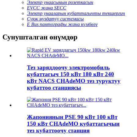
Электр унаасынын розеткасын
EVCC жана SECC
Электр унааларын кубаттагычты текшергич
Суюк муздатуу системасы
E Bus пантографы жана күмбөзү
Сунушталган өнүмдөр
Тез заряддоочу электромобиль
кубаттагыч 150 кВт 180 кВт 240
кВт NACS CHAdeMO тез туруктуу
кубаттоо станциясы
Жапониянын PSE 90 кВт 100 кВт
150 кВт CHAdeMO кубаттагычын
тез кубаттоочу станция