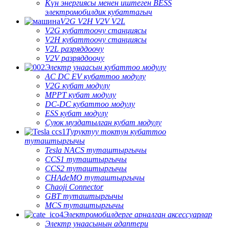
Күн энергиясы менен иштеген BESS
электромобилдик кубаттагыч
V2G V2H V2V V2L
V2G кубаттоочу станциясы
V2H кубаттоочу станциясы
V2L разряддоочу
V2V разряддоочу
Электр унаасын кубаттоо модулу
AC DC EV кубаттоо модулу
V2G кубат модулу
MPPT кубат модулу
DC-DC кубаттоо модулу
ESS кубат модулу
Суюк муздатылган кубат модулу
Туруктуу токтун кубаттоо
туташтыргычы
Tesla NACS туташтыргычы
CCS1 туташтыргычы
CCS2 туташтыргычы
CHAdeMO туташтыргычы
Chaoji Connector
GBT туташтыргычы
MCS туташтыргычы
Электромобилдерге арналган аксессуарлар
Электр унаасынын адаптери