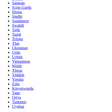
Samoan
Scots Gaelic
Shona
Sindhi
Sundanese
Swahili
Tajik
Tamil
Telugu
Thai
Ukrainian
Urdu
Uzbek
Vietnamese
Welsh
Xhosa
Yiddish
Yoruba
Zulu
Kinyarwanda
Tatar
Oriya
Turkmen
Uyghur