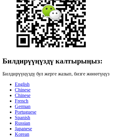
Билдирүүңүздү калтырыңыз:
Билдирүүңүздү бул жерге жазып, бизге жөнөтүңүз
English
Chinese
Chinese
French
German
Portuguese
Spanish
Russian
Japanese
Korean