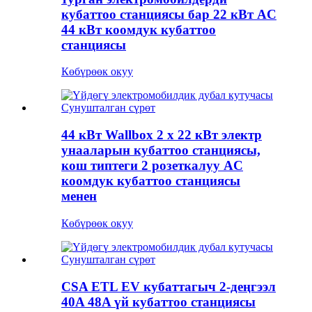
кубаттоо станциясы бар 22 кВт AC
44 кВт коомдук кубаттоо
станциясы
Көбүрөөк окуу
44 кВт Wallbox 2 x 22 кВт электр
унааларын кубаттоо станциясы,
кош типтеги 2 розеткалуу AC
коомдук кубаттоо станциясы
менен
Көбүрөөк окуу
CSA ETL EV кубаттагыч 2-деңгээл
40A 48A үй кубаттоо станциясы