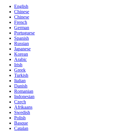
English
Chinese
Chinese
French
German
Portuguese
Spanish
Russian
Japanese
Korean
Arabic
Irish
Greek
Turkish
Italian
Danish
Romanian
Indonesian
Czech
Afrikaans
Swedish
Polish
Basque
Catalan