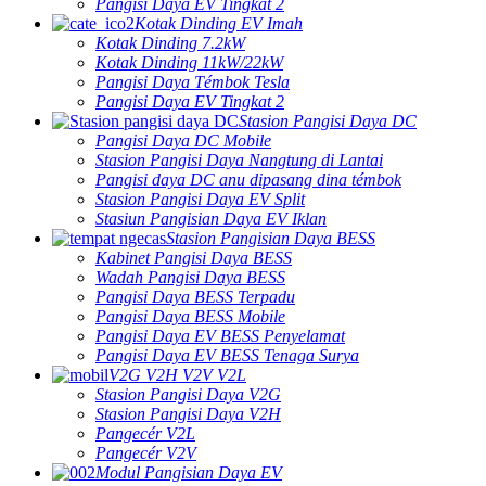
Pangisi Daya EV Tingkat 2
Kotak Dinding EV Imah
Kotak Dinding 7.2kW
Kotak Dinding 11kW/22kW
Pangisi Daya Témbok Tesla
Pangisi Daya EV Tingkat 2
Stasion Pangisi Daya DC
Pangisi Daya DC Mobile
Stasion Pangisi Daya Nangtung di Lantai
Pangisi daya DC anu dipasang dina témbok
Stasion Pangisi Daya EV Split
Stasiun Pangisian Daya EV Iklan
Stasion Pangisian Daya BESS
Kabinet Pangisi Daya BESS
Wadah Pangisi Daya BESS
Pangisi Daya BESS Terpadu
Pangisi Daya BESS Mobile
Pangisi Daya EV BESS Penyelamat
Pangisi Daya EV BESS Tenaga Surya
V2G V2H V2V V2L
Stasion Pangisi Daya V2G
Stasion Pangisi Daya V2H
Pangecér V2L
Pangecér V2V
Modul Pangisian Daya EV