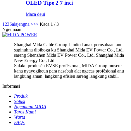
OLED Tipe 2 7 inci
Maca deui
1
2
3
Salajengna >
>>
Kaca 1 / 3
Ngeunaan
Shanghai Mida Cable Group Limited anak perusahaan anu
sapinuhna dipiboga ku Shanghai Mida EV Power Co., Ltd.
sareng Shenzhen Mida EV Power Co., Ltd. Shanghai Mida
New Energy Co., Ltd.
Salaku produsén EVSE profésional, MIDA Group museur
kana nyayogikeun para nasabah alat ngecas profésional anu
langkung aman, langkung efisien sareng langkung stabil.
Informasi
Produk
Solusi
Ngeunaan MIDA
Taros Kami
Warta
FAQs