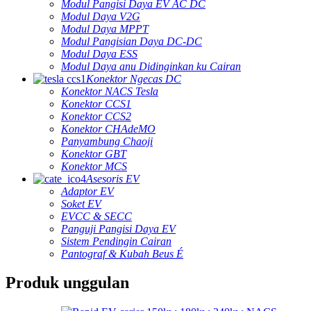
Modul Pangisi Daya EV AC DC
Modul Daya V2G
Modul Daya MPPT
Modul Pangisian Daya DC-DC
Modul Daya ESS
Modul Daya anu Didinginkan ku Cairan
Konektor Ngecas DC
Konektor NACS Tesla
Konektor CCS1
Konektor CCS2
Konektor CHAdeMO
Panyambung Chaoji
Konektor GBT
Konektor MCS
Asesoris EV
Adaptor EV
Soket EV
EVCC & SECC
Panguji Pangisi Daya EV
Sistem Pendingin Cairan
Pantograf & Kubah Beus É
Produk unggulan