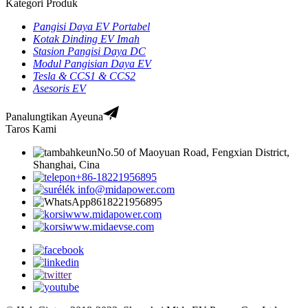
Kategori Produk
Pangisi Daya EV Portabel
Kotak Dinding EV Imah
Stasion Pangisi Daya DC
Modul Pangisian Daya EV
Tesla & CCS1 & CCS2
Asesoris EV
Panalungtikan Ayeuna
Taros Kami
No.50 of Maoyuan Road, Fengxian District,
Shanghai, Cina
+86-18221956895
info@midapower.com
8618221956895
www.midapower.com
www.midaevse.com