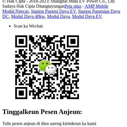
© Hak Cipta - 2018-2023: Shanghai Mida EV Power Co., Ltd.
Sadaya Hak Cipta Ditangtayungan
Peta situs
-
AMP Mobile
Modul Ngecas
,
Stasion Pangisi Daya EV
,
Stasion Pangisian Daya
DC
,
Modul Daya 40kw
,
Modul Daya
,
Modul Daya EV
,
Scan ka Wechat:
Tinggalkeun Pesen Anjeun:
Tulis pesen anjeun di dieu sareng kirimkeun ka kami