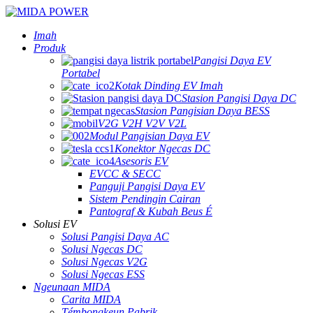
Imah
Produk
Pangisi Daya EV
Portabel
Kotak Dinding EV Imah
Stasion Pangisi Daya DC
Stasion Pangisian Daya BESS
V2G V2H V2V V2L
Modul Pangisian Daya EV
Konektor Ngecas DC
Asesoris EV
EVCC & SECC
Panguji Pangisi Daya EV
Sistem Pendingin Cairan
Pantograf & Kubah Beus É
Solusi EV
Solusi Pangisi Daya AC
Solusi Ngecas DC
Solusi Ngecas V2G
Solusi Ngecas ESS
Ngeunaan MIDA
Carita MIDA
Témbongkeun Pabrik