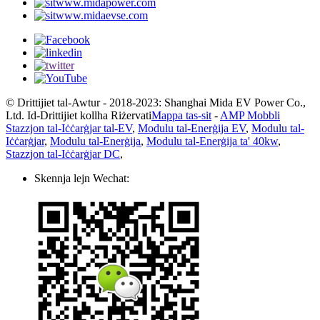
www.midapower.com
www.midaevse.com
© Drittijiet tal-Awtur - 2018-2023: Shanghai Mida EV Power Co.,
Ltd. Id-Drittijiet kollha Riżervati
Mappa tas-sit
-
AMP Mobbli
Stazzjon tal-Iċċarġjar tal-EV
,
Modulu tal-Enerġija EV
,
Modulu tal-
Iċċarġjar
,
Modulu tal-Enerġija
,
Modulu tal-Enerġija ta' 40kw
,
Stazzjon tal-Iċċarġjar DC
,
Skennja lejn Wechat: