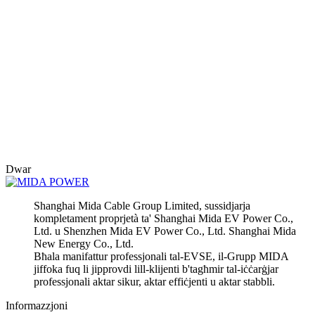
Dwar
Shanghai Mida Cable Group Limited, sussidjarja
kompletament proprjetà ta' Shanghai Mida EV Power Co.,
Ltd. u Shenzhen Mida EV Power Co., Ltd. Shanghai Mida
New Energy Co., Ltd.
Bħala manifattur professjonali tal-EVSE, il-Grupp MIDA
jiffoka fuq li jipprovdi lill-klijenti b'tagħmir tal-iċċarġjar
professjonali aktar sikur, aktar effiċjenti u aktar stabbli.
Informazzjoni