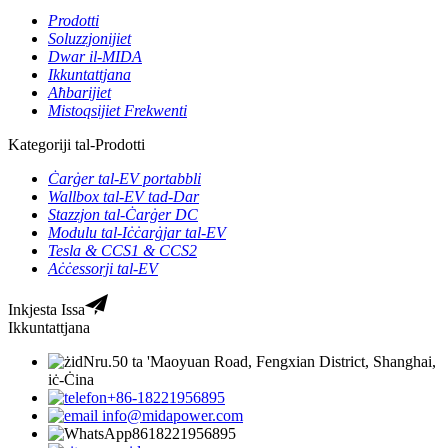
Prodotti
Soluzzjonijiet
Dwar il-MIDA
Ikkuntattjana
Aħbarijiet
Mistoqsijiet Frekwenti
Kategoriji tal-Prodotti
Ċarġer tal-EV portabbli
Wallbox tal-EV tad-Dar
Stazzjon tal-Ċarġer DC
Modulu tal-Iċċarġjar tal-EV
Tesla & CCS1 & CCS2
Aċċessorji tal-EV
Inkjesta Issa
Ikkuntattjana
Nru.50 ta 'Maoyuan Road, Fengxian District, Shanghai,
iċ-Ċina
+86-18221956895
info@midapower.com
8618221956895