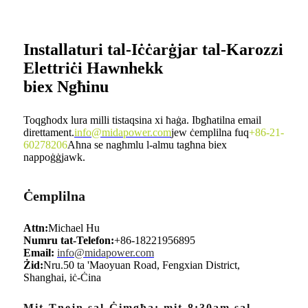
Installaturi tal-Iċċarġjar tal-Karozzi
Elettriċi Hawnhekk
biex Ngħinu
Toqgħodx lura milli tistaqsina xi ħaġa. Ibgħatilna email
direttament.
info@midapower.com
jew ċemplilna fuq
+86-21-
60278206
Aħna se nagħmlu l-almu tagħna biex
nappoġġjawk.
Ċemplilna
Attn:
Michael Hu
Numru tat-Telefon:
+86-18221956895
Email:
info@midapower.com
Żid:
Nru.50 ta 'Maoyuan Road, Fengxian District,
Shanghai, iċ-Ċina
Mit-Tnejn sal-Ġimgħa: mit-8:30am sal-