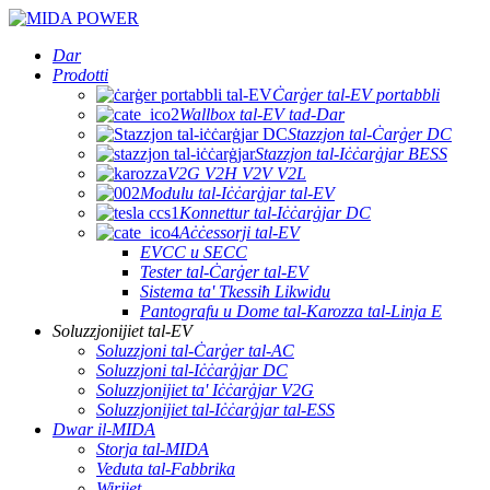
Dar
Prodotti
Ċarġer tal-EV portabbli
Wallbox tal-EV tad-Dar
Stazzjon tal-Ċarġer DC
Stazzjon tal-Iċċarġjar BESS
V2G V2H V2V V2L
Modulu tal-Iċċarġjar tal-EV
Konnettur tal-Iċċarġjar DC
Aċċessorji tal-EV
EVCC u SECC
Tester tal-Ċarġer tal-EV
Sistema ta' Tkessiħ Likwidu
Pantografu u Dome tal-Karozza tal-Linja E
Soluzzjonijiet tal-EV
Soluzzjoni tal-Ċarġer tal-AC
Soluzzjoni tal-Iċċarġjar DC
Soluzzjonijiet ta' Iċċarġjar V2G
Soluzzjonijiet tal-Iċċarġjar tal-ESS
Dwar il-MIDA
Storja tal-MIDA
Veduta tal-Fabbrika
Wirjiet