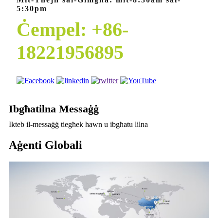
5:30pm
Ċempel: +86-
18221956895
Ibgħatilna Messaġġ
Ikteb il-messaġġ tiegħek hawn u ibgħatu lilna
Aġenti Globali