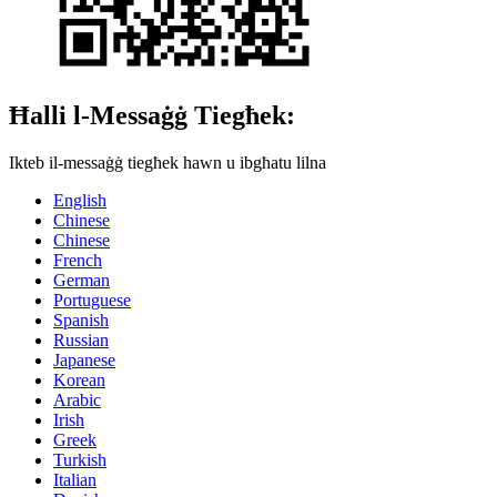
Ħalli l-Messaġġ Tiegħek:
Ikteb il-messaġġ tiegħek hawn u ibgħatu lilna
English
Chinese
Chinese
French
German
Portuguese
Spanish
Russian
Japanese
Korean
Arabic
Irish
Greek
Turkish
Italian