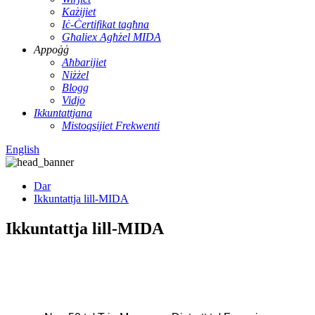
Każijiet
Iċ-Ċertifikat tagħna
Għaliex Agħżel MIDA
Appoġġ
Aħbarijiet
Niżżel
Blogg
Vidjo
Ikkuntattjana
Mistoqsijiet Frekwenti
English
Dar
Ikkuntattja lill-MIDA
Ikkuntattja lill-MIDA