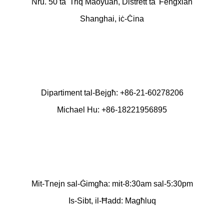
Nru. 50 ta' Triq Maoyuan, Distrett ta' Fengxian
Shanghai, iċ-Ċina
Dipartiment tal-Bejgħ: +86-21-60278206
Michael Hu: +86-18221956895
Mit-Tnejn sal-Ġimgħa: mit-8:30am sal-5:30pm
Is-Sibt, il-Ħadd: Magħluq