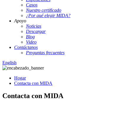
Casos
Nuestro certificado
¿Por qué elegir MIDA?
Apoyo
Noticias
Descargar
Blog
Video
Contáctanos
Preguntas frecuentes
English
Hogar
Contacta con MIDA
Contacta con MIDA