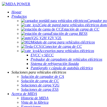
Hogar
Productos
Cargador port
Caja de pared para vehículos eléctricos dom
Estación de carga de CC
Estación de carga BESS
V2G V2H V2V V2L
Módulo de carga para vehículos eléctricos
Conector de carga de CC
Accesorios para vehículos eléctricos
EVCC y SECC
Probador de cargadores de vehículos eléctricos
Sistema de refrigeración líquida
Pantógrafo y cúpula de autobús eléctrico
Soluciones para vehículos eléctricos
Solución de cargador de CA
Solución de carga de CC
Soluciones de carga V2G
Soluciones de carga ESS
Acerca de MIDA
Historia de MIDA
Vista de la fábrica
Exposiciones