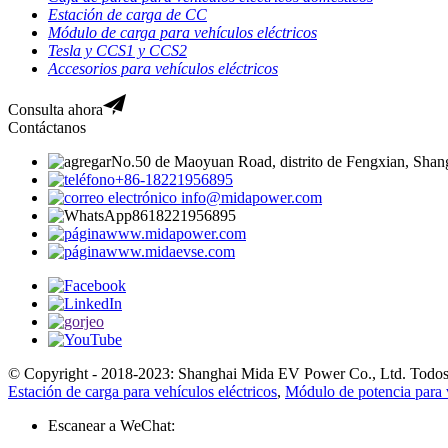
Estación de carga de CC
Módulo de carga para vehículos eléctricos
Tesla y CCS1 y CCS2
Accesorios para vehículos eléctricos
Consulta ahora
Contáctanos
No.50 de Maoyuan Road, distrito de Fengxian, Shan
+86-18221956895
info@midapower.com
8618221956895
www.midapower.com
www.midaevse.com
© Copyright - 2018-2023: Shanghai Mida EV Power Co., Ltd. Todos 
Estación de carga para vehículos eléctricos
,
Módulo de potencia para v
Escanear a WeChat: