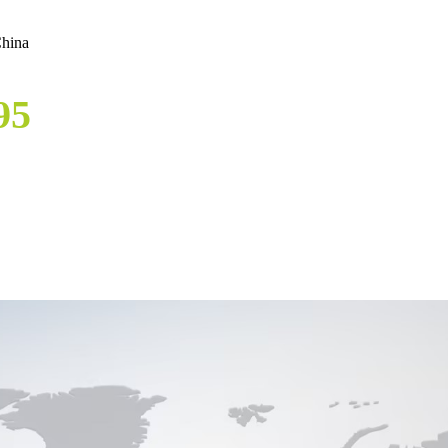
China
95