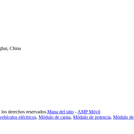
ghai, China
los derechos reservados.
Mapa del sitio
-
AMP Móvil
ehículos eléctricos
,
Módulo de carga
,
Módulo de potencia
,
Módulo de