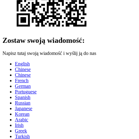
Zostaw swoją wiadomość:
Napisz tutaj swoją wiadomość i wyślij ją do nas
English
Chinese
Chinese
French
German
Portuguese
Spanish
Russian
Japanese
Korean
Arabic
Irish
Greek
Turkish