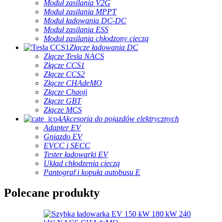
Moduł zasilania V2G
Moduł zasilania MPPT
Moduł ładowania DC-DC
Moduł zasilania ESS
Moduł zasilania chłodzony cieczą
Złącze ładowania DC
Złącze Tesla NACS
Złącze CCS1
Złącze CCS2
Złącze CHAdeMO
Złącze Chaoji
Złącze GBT
Złącze MCS
Akcesoria do pojazdów elektrycznych
Adapter EV
Gniazdo EV
EVCC i SECC
Tester ładowarki EV
Układ chłodzenia cieczą
Pantograf i kopuła autobusu E
Polecane produkty