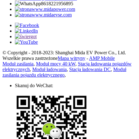
8618221956895
www.midapower.com
www.midaevse.com
© Copyright - 2018-2023: Shanghai Mida EV Power Co., Ltd.
Wszelkie prawa zastrzeżone
Mapa witryny
-
AMP Mobile
Moduł zasilania
,
Moduł mocy 40 kW
,
Stacja ładowania pojazdów
elektrycznych
,
Moduł ładowania
,
Stacja ładowania DC
,
Moduł
zasilania pojazdu elektrycznego
,
Skanuj do WeChat: