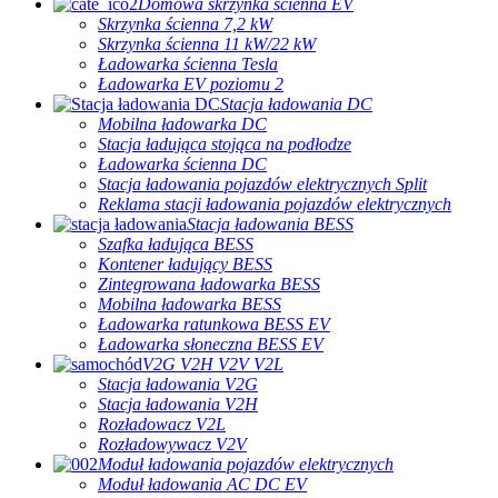
Domowa skrzynka ścienna EV
Skrzynka ścienna 7,2 kW
Skrzynka ścienna 11 kW/22 kW
Ładowarka ścienna Tesla
Ładowarka EV poziomu 2
Stacja ładowania DC
Mobilna ładowarka DC
Stacja ładująca stojąca na podłodze
Ładowarka ścienna DC
Stacja ładowania pojazdów elektrycznych Split
Reklama stacji ładowania pojazdów elektrycznych
Stacja ładowania BESS
Szafka ładująca BESS
Kontener ładujący BESS
Zintegrowana ładowarka BESS
Mobilna ładowarka BESS
Ładowarka ratunkowa BESS EV
Ładowarka słoneczna BESS EV
V2G V2H V2V V2L
Stacja ładowania V2G
Stacja ładowania V2H
Rozładowacz V2L
Rozładowywacz V2V
Moduł ładowania pojazdów elektrycznych
Moduł ładowania AC DC EV