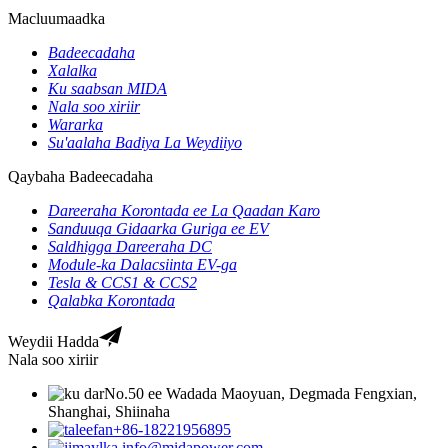
Macluumaadka
Badeecadaha
Xalalka
Ku saabsan MIDA
Nala soo xiriir
Wararka
Su'aalaha Badiya La Weydiiyo
Qaybaha Badeecadaha
Dareeraha Korontada ee La Qaadan Karo
Sanduuqa Gidaarka Guriga ee EV
Saldhigga Dareeraha DC
Module-ka Dalacsiinta EV-ga
Tesla & CCS1 & CCS2
Qalabka Korontada
Weydii Hadda
Nala soo xiriir
No.50 ee Wadada Maoyuan, Degmada Fengxian,
Shanghai, Shiinaha
+86-18221956895
info@midapower.com