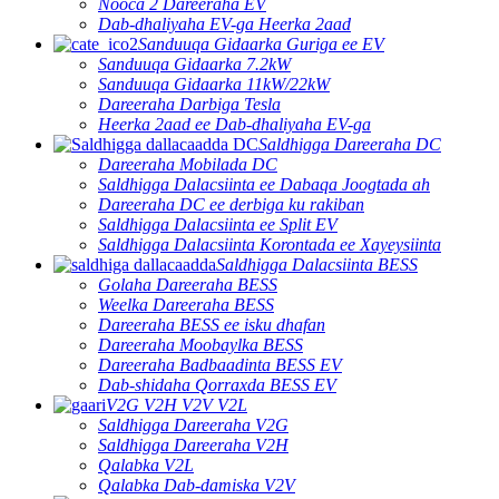
Nooca 2 Dareeraha EV
Dab-dhaliyaha EV-ga Heerka 2aad
Sanduuqa Gidaarka Guriga ee EV
Sanduuqa Gidaarka 7.2kW
Sanduuqa Gidaarka 11kW/22kW
Dareeraha Darbiga Tesla
Heerka 2aad ee Dab-dhaliyaha EV-ga
Saldhigga Dareeraha DC
Dareeraha Mobilada DC
Saldhigga Dalacsiinta ee Dabaqa Joogtada ah
Dareeraha DC ee derbiga ku rakiban
Saldhigga Dalacsiinta ee Split EV
Saldhigga Dalacsiinta Korontada ee Xayeysiinta
Saldhigga Dalacsiinta BESS
Golaha Dareeraha BESS
Weelka Dareeraha BESS
Dareeraha BESS ee isku dhafan
Dareeraha Moobaylka BESS
Dareeraha Badbaadinta BESS EV
Dab-shidaha Qorraxda BESS EV
V2G V2H V2V V2L
Saldhigga Dareeraha V2G
Saldhigga Dareeraha V2H
Qalabka V2L
Qalabka Dab-damiska V2V