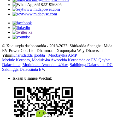
8618221956895
www.midapower.com
www.midaevse.com
© Xuquuqda daabacaadda - 2018-2023: Shirkadda Shanghai Mida
EV Power Co., Ltd. Dhammaan Xuquuqaha Way Dhawrsan
Yihiin
Khariidadda goobta
-
Moobaylka AMP
Module Koronto
,
Module-ka Awoodda Korontada ee EV
,
Qaybta
Dalacsiinta
,
Module-ka Awoodda 40kw
,
Saldhigga Dalacsiinta DC
,
Saldhigga Dalacsiinta EV
,
Iskaan u samee Wechat: