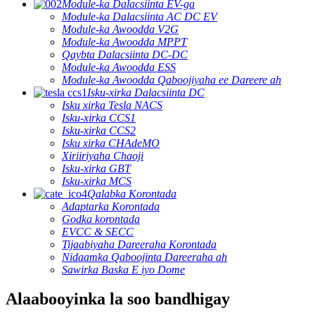
Module-ka Dalacsiinta EV-ga
Module-ka Dalacsiinta AC DC EV
Module-ka Awoodda V2G
Module-ka Awoodda MPPT
Qaybta Dalacsiinta DC-DC
Module-ka Awoodda ESS
Module-ka Awoodda Qaboojiyaha ee Dareere ah
Isku-xirka Dalacsiinta DC
Isku xirka Tesla NACS
Isku-xirka CCS1
Isku-xirka CCS2
Isku xirka CHAdeMO
Xiriiriyaha Chaoji
Isku-xirka GBT
Isku-xirka MCS
Qalabka Korontada
Adaptarka Korontada
Godka korontada
EVCC & SECC
Tijaabiyaha Dareeraha Korontada
Nidaamka Qaboojinta Dareeraha ah
Sawirka Baska E iyo Dome
Alaabooyinka la soo bandhigay