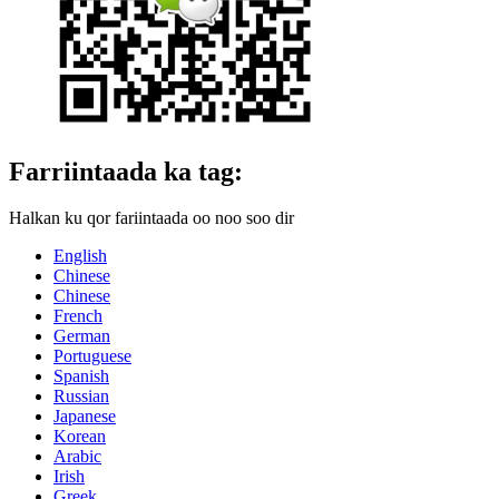
Farriintaada ka tag:
Halkan ku qor fariintaada oo noo soo dir
English
Chinese
Chinese
French
German
Portuguese
Spanish
Russian
Japanese
Korean
Arabic
Irish
Greek