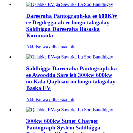
Dareeraha Pantograph-ka ee 600KW
ee Degdegga ah ee loogu talagalay
Saldhigga Dareeraha Basaska
Korontada
Akhriso wax dheeraad ah
Saldhigga Dareeraha Pantograph-ka
ee Awoodda Sare leh 300kw 600kw
oo Kala Qaybsan oo loogu talagalay
Baska EV
Akhriso wax dheeraad ah
300kw 600kw Super Charger
Pantograph System Saldhigga