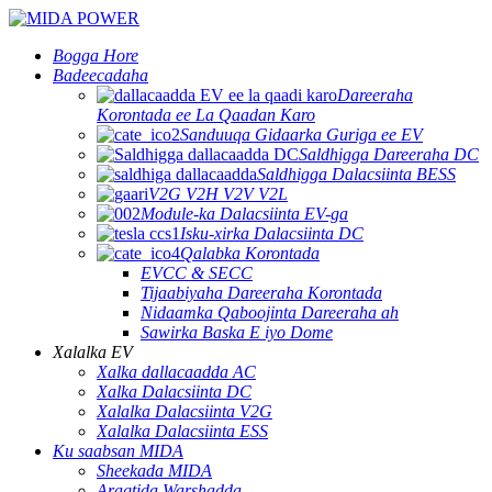
Bogga Hore
Badeecadaha
Dareeraha
Korontada ee La Qaadan Karo
Sanduuqa Gidaarka Guriga ee EV
Saldhigga Dareeraha DC
Saldhigga Dalacsiinta BESS
V2G V2H V2V V2L
Module-ka Dalacsiinta EV-ga
Isku-xirka Dalacsiinta DC
Qalabka Korontada
EVCC & SECC
Tijaabiyaha Dareeraha Korontada
Nidaamka Qaboojinta Dareeraha ah
Sawirka Baska E iyo Dome
Xalalka EV
Xalka dallacaadda AC
Xalka Dalacsiinta DC
Xalalka Dalacsiinta V2G
Xalalka Dalacsiinta ESS
Ku saabsan MIDA
Sheekada MIDA
Aragtida Warshadda