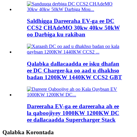
Saldhigga Dareeraha EV-ga ee DC
CCS2 CHAdeMO 30kw 40kw 50kW
oo Darbiga ku rakiban
Qalabka dallacaadda ee isku dhafan
ee DC Charger-ka oo aad u dhakhso
badan 1200KW 1440KW CCS2 GBT
Dareeraha EV-ga ee dareeraha ah ee
la qaboojiyey 1000KW 1200KW DC
ee dallacaadda Supercharger Stack
Qalabka Korontada