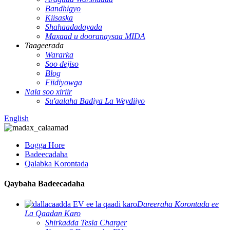
Bandhigyo
Kiisaska
Shahaadadayada
Maxaad u dooranaysaa MIDA
Taageerada
Wararka
Soo dejiso
Blog
Fiidiyowga
Nala soo xiriir
Su'aalaha Badiya La Weydiiyo
English
Bogga Hore
Badeecadaha
Qalabka Korontada
Qaybaha Badeecadaha
Dareeraha Korontada ee
La Qaadan Karo
Shirkadda Tesla Charger