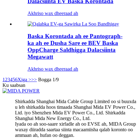
Dalacsiinta EV Baska Korontada
Akhriso wax dheeraad ah
Baska Korontada ah ee Pantograph-
ka ah ee Dusha Sare ee BEV Baska
OppCharge Saldhigga Dalacsiinta
Megawatt
Akhriso wax dheeraad ah
1
2
3
4
5
6
Xiga >
>>
Bogga 1/9
Ku saabsan
Shirkadda Shanghai Mida Cable Group Limited oo si buuxda
u leh shirkadda hoos timaada Shanghai Mida EV Power Co.,
Ltd. iyo Shenzhen Mida EV Power Co., Ltd. Shirkadda
Shanghai Mida New Energy Co., Ltd.
Iyada oo ah soo-saare xirfadle ah oo EVSE ah, MIDA Group
waxay diiradda saartaa siinta macaamiisha qalab koronto oo
ammaan ah, hufan oo deggan.