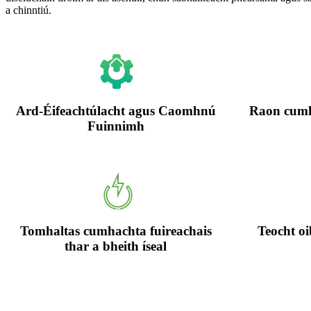
a chinntiú.
Ard-Éifeachtúlacht agus Caomhnú
Raon cumha
Fuinnimh
Tomhaltas cumhachta fuireachais
Teocht oi
thar a bheith íseal