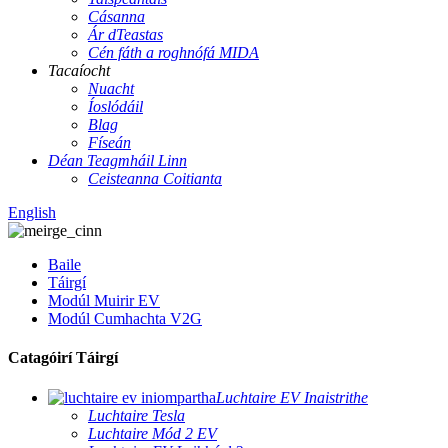
Cásanna
Ár dTeastas
Cén fáth a roghnófá MIDA
Tacaíocht
Nuacht
Íoslódáil
Blag
Físeán
Déan Teagmháil Linn
Ceisteanna Coitianta
English
Baile
Táirgí
Modúl Muirir EV
Modúl Cumhachta V2G
Catagóirí Táirgí
Luchtaire EV Inaistrithe
Luchtaire Tesla
Luchtaire Mód 2 EV