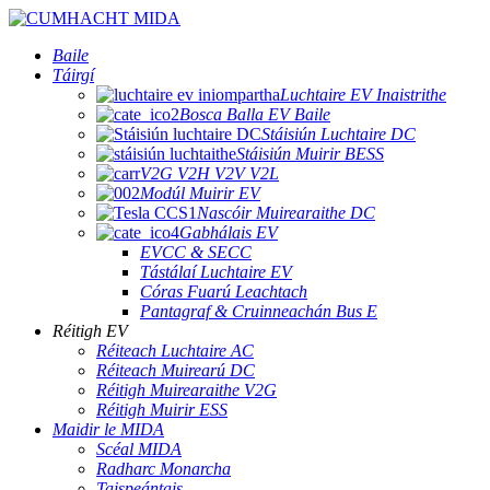
Baile
Táirgí
Luchtaire EV Inaistrithe
Bosca Balla EV Baile
Stáisiún Luchtaire DC
Stáisiún Muirir BESS
V2G V2H V2V V2L
Modúl Muirir EV
Nascóir Muirearaithe DC
Gabhálais EV
EVCC & SECC
Tástálaí Luchtaire EV
Córas Fuarú Leachtach
Pantagraf & Cruinneachán Bus E
Réitigh EV
Réiteach Luchtaire AC
Réiteach Muirearú DC
Réitigh Muirearaithe V2G
Réitigh Muirir ESS
Maidir le MIDA
Scéal MIDA
Radharc Monarcha
Taispeántais