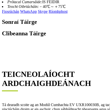
Prótacal Cumarsáide:
IS FÉIDIR
Teocht Oibriúcháin:
－40℃～＋75℃
Fiosrúchán
WhatsApp
Skype
Ríomhphost
Sonraí Táirge
Clibeanna Táirge
TEICNEOLAÍOCHT
ARDCHAIGHDEÁNACH
Tá dearadh scoite ag an Modúl Cumhachta EV UXR100030B, ag tacú l
uisciúcháin droim ar ais aschuir, chun sábháilteacht phearsanta agus 