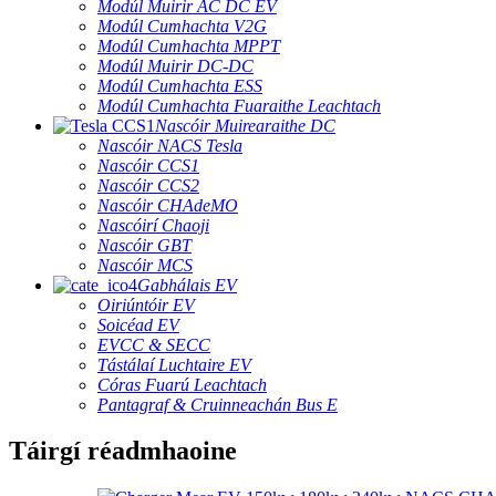
Modúl Muirir AC DC EV
Modúl Cumhachta V2G
Modúl Cumhachta MPPT
Modúl Muirir DC-DC
Modúl Cumhachta ESS
Modúl Cumhachta Fuaraithe Leachtach
Nascóir Muirearaithe DC
Nascóir NACS Tesla
Nascóir CCS1
Nascóir CCS2
Nascóir CHAdeMO
Nascóirí Chaoji
Nascóir GBT
Nascóir MCS
Gabhálais EV
Oiriúntóir EV
Soicéad EV
EVCC & SECC
Tástálaí Luchtaire EV
Córas Fuarú Leachtach
Pantagraf & Cruinneachán Bus E
Táirgí réadmhaoine