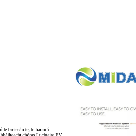
e breiseán te, le haonrú
sábháilteacht chóras Luchtaire EV