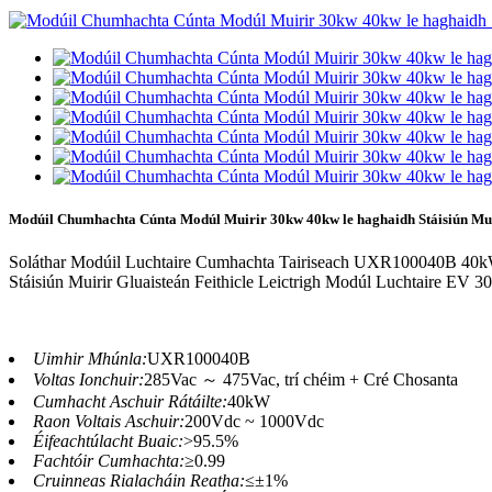
Modúil Chumhachta Cúnta Modúl Muirir 30kw 40kw le haghaidh Stáisiún M
Soláthar Modúil Luchtaire Cumhachta Tairiseach UXR100040B 40
Stáisiún Muirir Gluaisteán Feithicle Leictrigh Modúl Luchtaire EV 
Uimhir Mhúnla:
UXR100040B
Voltas Ionchuir:
285Vac ～ 475Vac, trí chéim + Cré Chosanta
Cumhacht Aschuir Rátáilte:
40kW
Raon Voltais Aschuir:
200Vdc ~ 1000Vdc
Éifeachtúlacht Buaic:
>95.5%
Fachtóir Cumhachta:
≥0.99
Cruinneas Rialacháin Reatha:
≤±1%