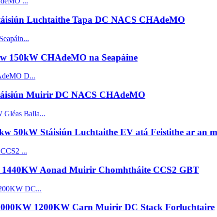
Stáisiún Luchtaithe Tapa DC NACS CHAdeMO
0kw 150kW CHAdeMO na Seapáine
Stáisiún Muirir DC NACS CHAdeMO
50kW Stáisiún Luchtaithe EV atá Feistithe ar an m
KW 1440KW Aonad Muirir Chomhtháite CCS2 GBT
h 1000KW 1200KW Carn Muirir DC Stack Forluchtaire