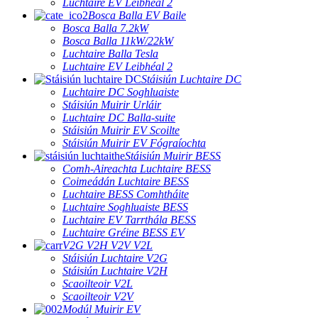
Luchtaire EV Leibhéal 2
Bosca Balla EV Baile
Bosca Balla 7.2kW
Bosca Balla 11kW/22kW
Luchtaire Balla Tesla
Luchtaire EV Leibhéal 2
Stáisiún Luchtaire DC
Luchtaire DC Soghluaiste
Stáisiún Muirir Urláir
Luchtaire DC Balla-suite
Stáisiún Muirir EV Scoilte
Stáisiún Muirir EV Fógraíochta
Stáisiún Muirir BESS
Comh-Aireachta Luchtaire BESS
Coimeádán Luchtaire BESS
Luchtaire BESS Comhtháite
Luchtaire Soghluaiste BESS
Luchtaire EV Tarrthála BESS
Luchtaire Gréine BESS EV
V2G V2H V2V V2L
Stáisiún Luchtaire V2G
Stáisiún Luchtaire V2H
Scaoilteoir V2L
Scaoilteoir V2V
Modúl Muirir EV