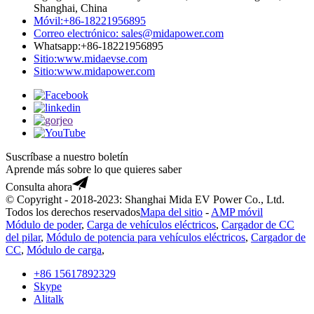
Shanghai, China
Móvil:
+86-18221956895
Correo electrónico:
sales@midapower.com
Whatsapp:
+86-18221956895
Sitio:
www.midaevse.com
Sitio:
www.midapower.com
Suscríbase a nuestro boletín
Aprende más sobre lo que quieres saber
Consulta ahora
© Copyright - 2018-2023: Shanghai Mida EV Power Co., Ltd.
Todos los derechos reservados
Mapa del sitio
-
AMP móvil
Módulo de poder
,
Carga de vehículos eléctricos
,
Cargador de CC
del pilar
,
Módulo de potencia para vehículos eléctricos
,
Cargador de
CC
,
Módulo de carga
,
+86 15617892329
Skype
Alitalk