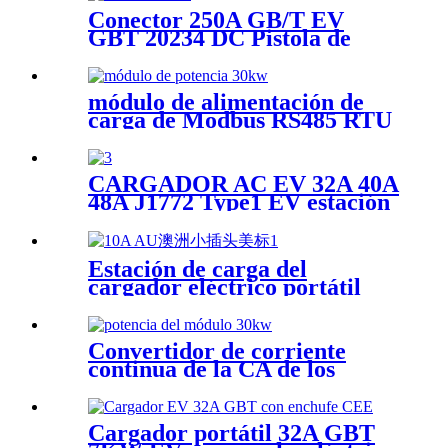
Conector 250A GB/T EV
GBT 20234 DC Pistola de
carga EV
módulo de alimentación de
carga de Modbus RS485 RTU
EV del módulo de 30kW DC
EV
CARGADOR AC EV 32A 40A
48A J1772 Type1 EV estación
de carga EV wallbox
Estación de carga del
cargador eléctrico portátil
Type1 10A del cargador ev
para el coche eléctrico
Convertidor de corriente
continua de la CA de los
módulos de comunicación EV
de la eficacia alta 30kW
40KW
Cargador portátil 32A GBT