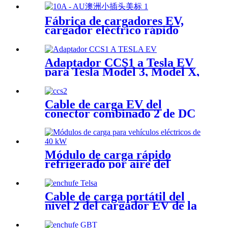
Fábrica de cargadores EV,
cargador eléctrico rápido
portátil EVSE 3.5KW EV
para vehículos de nueva
energía
Adaptador CCS1 a Tesla EV
para Tesla Model 3, Model X,
Model S y Model Y
Cable de carga EV del
conector combinado 2 de DC
1000V del arma de 300A
CCS2
Módulo de carga rápido
refrigerado por aire del
módulo de carga EV DC de
20kw 30kW
Cable de carga portátil del
nivel 2 del cargador EV de la
CA 240V 9.6kw 40A NACS
Tesla