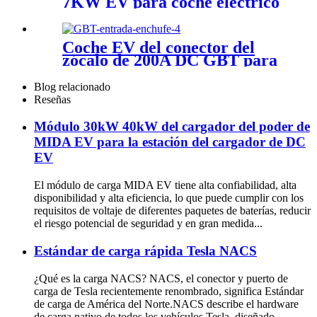
7KW EV para coche eléctrico
BYD
Coche EV del conector del
zócalo de 200A DC GBT para
el zócalo de carga del extremo
GB/T del vehículo
Blog relacionado
Reseñas
Módulo 30kW 40kW del cargador del poder de
MIDA EV para la estación del cargador de DC
EV
El módulo de carga MIDA EV tiene alta confiabilidad, alta
disponibilidad y alta eficiencia, lo que puede cumplir con los
requisitos de voltaje de diferentes paquetes de baterías, reducir
el riesgo potencial de seguridad y en gran medida...
Estándar de carga rápida Tesla NACS
¿Qué es la carga NACS? NACS, el conector y puerto de
carga de Tesla recientemente renombrado, significa Estándar
de carga de América del Norte.NACS describe el hardware
de carga nativo de todos los vehículos Tesla, diseñado...