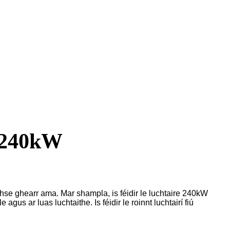
 240kW
mhse ghearr ama. Mar shampla, is féidir le luchtaire 240kW
us ar luas luchtaithe. Is féidir le roinnt luchtairí fiú