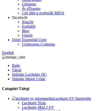
Cásanna
Ár dTeastas
Cén fáth a roghnófá MIDA
Tacaíocht
Nuacht
Íoslódáil
Blag
Físeán
Déan Teagmháil Linn
Ceisteanna Coitianta
English
Baile
Táirgí
Stáisiún Luchtaire DC
Stáisiún Muirir Urláir
Catagóirí Táirgí
Luchtaire EV Inaistrithe
Luchtaire Tesla
Luchtaire Mód 2 EV