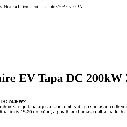
％ Nuair a bhíonn sruth aschuir <30A: ≤±0.3A
aire EV Tapa DC 200kW
he DC 240kW?
V) a mhuirearú go tapa agus a raon a mhéadú go suntasach i dtréi
airim is 15-20 nóiméad, ag brath ar chumas ceallraí na feithicle ag