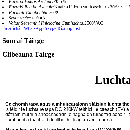
Earráid Voltais Aschuir:
≤0.5%
Earráid Reatha Aschuir:
Nuair a bhíonn sruth aschuir ≥30A: ≤±1
Fachtóir Cumhachta:
≥0.99
Sruth sceite:
≤10mA
Voltas Seasamh Minicíochta Cumhachta:
2500VAC
Fiosrúchán
WhatsApp
Skype
Ríomhphost
Sonraí Táirge
Clibeanna Táirge
Lucht
Cé chomh tapa agus a mhuirearaíonn stáisiún luchtait
Is féidir le luchtaire tapa DC 240kW feithicil leictreach (E
dóthain muirir a sheachadadh le haghaidh turas fad-achair i dtu
cumhacht a thabhairt do ilfheithiclí ag an am céanna.
Maidir leis an Luchtaire Feithicle Eile Tapa DC 240kW