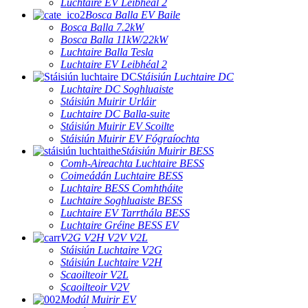
Luchtaire EV Leibhéal 2
Bosca Balla EV Baile
Bosca Balla 7.2kW
Bosca Balla 11kW/22kW
Luchtaire Balla Tesla
Luchtaire EV Leibhéal 2
Stáisiún Luchtaire DC
Luchtaire DC Soghluaiste
Stáisiún Muirir Urláir
Luchtaire DC Balla-suite
Stáisiún Muirir EV Scoilte
Stáisiún Muirir EV Fógraíochta
Stáisiún Muirir BESS
Comh-Aireachta Luchtaire BESS
Coimeádán Luchtaire BESS
Luchtaire BESS Comhtháite
Luchtaire Soghluaiste BESS
Luchtaire EV Tarrthála BESS
Luchtaire Gréine BESS EV
V2G V2H V2V V2L
Stáisiún Luchtaire V2G
Stáisiún Luchtaire V2H
Scaoilteoir V2L
Scaoilteoir V2V
Modúl Muirir EV