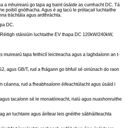
acha a mhuirearú go tapa ag baint úsáide as cumhacht DC. Tá
ithe poiblí gnóthacha. Agus é ag tacú le prótacail luchtaithe
nna tráchtála agus ardthráchta.
apa DC.
. Réitigh stáisiúin luchtaithe EV thapa DC 120kW/240kW,
muirearú tapa feithiclí leictreacha agus a laghdaíonn an t-
, agus GB/T, rud a fhágann go bhfuil sé oiriúnach do raon
an am céanna, rud a fheabhsaíonn éifeachtúlacht agus úsáid i
agus tacaíonn sé le monatóireacht, rialú agus nuashonruithe
g an luchtaire agus áirítear leis gnéithe sábháilteachta