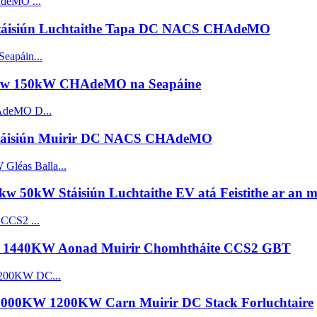
Stáisiún Luchtaithe Tapa DC NACS CHAdeMO
0kw 150kW CHAdeMO na Seapáine
Stáisiún Muirir DC NACS CHAdeMO
50kW Stáisiún Luchtaithe EV atá Feistithe ar an m
KW 1440KW Aonad Muirir Chomhtháite CCS2 GBT
h 1000KW 1200KW Carn Muirir DC Stack Forluchtaire