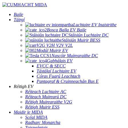
Baile
Táirgí
Luchtaire EV Inaistrithe
Bosca Balla EV Baile
Stáisiún Luchtaire DC
Stáisiún Muirir BESS
V2G V2H V2V V2L
Modúl Muirir EV
Nascóir Muirearaithe DC
Gabhálais EV
EVCC & SECC
Tástálaí Luchtaire EV
Córas Fuarú Leachtach
Pantagraf & Cruinneachán Bus E
Réitigh EV
Réiteach Luchtaire AC
Réiteach Muirearú DC
Réitigh Muirearaithe V2G
Réitigh Muirir ESS
Maidir le MIDA
Scéal MIDA
Radharc Monarcha
Taispeántais