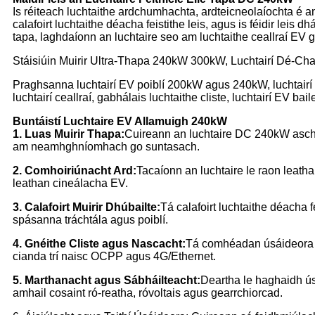
Is réiteach luchtaithe ardchumhachta, ardteicneolaíochta é 
calafoirt luchtaithe déacha feistithe leis, agus is féidir leis 
tapa, laghdaíonn an luchtaire seo am luchtaithe ceallraí EV 
Stáisiúin Muirir Ultra-Thapa 240kW 300kW, Luchtairí Dé-Chala
Praghsanna luchtairí EV poiblí 200kW agus 240kW, luchtairí
luchtairí ceallraí, gabhálais luchtaithe cliste, luchtairí EV ba
Buntáistí Luchtaire EV Allamuigh 240kW
1. Luas Muirir Thapa:
Cuireann an luchtaire DC 240kW aschur 
am neamhghníomhach go suntasach.
2. Comhoiriúnacht Ard:
Tacaíonn an luchtaire le raon leat
leathan cineálacha EV.
3. Calafoirt Muirir Dhúbailte:
Tá calafoirt luchtaithe déacha f
spásanna tráchtála agus poiblí.
4. Gnéithe Cliste agus Nascacht:
Tá comhéadan úsáideora ch
cianda trí naisc OCPP agus 4G/Ethernet.
5. Marthanacht agus Sábháilteacht:
Deartha le haghaidh úsá
amhail cosaint ró-reatha, róvoltais agus gearrchiorcad.