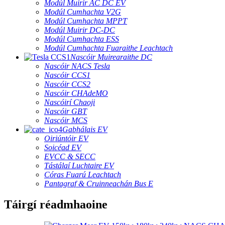
Modúl Muirir AC DC EV
Modúl Cumhachta V2G
Modúl Cumhachta MPPT
Modúl Muirir DC-DC
Modúl Cumhachta ESS
Modúl Cumhachta Fuaraithe Leachtach
Nascóir Muirearaithe DC
Nascóir NACS Tesla
Nascóir CCS1
Nascóir CCS2
Nascóir CHAdeMO
Nascóirí Chaoji
Nascóir GBT
Nascóir MCS
Gabhálais EV
Oiriúntóir EV
Soicéad EV
EVCC & SECC
Tástálaí Luchtaire EV
Córas Fuarú Leachtach
Pantagraf & Cruinneachán Bus E
Táirgí réadmhaoine