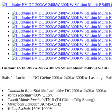
Luchtaire EV DC 200kW 240kW 300KW Stáisiún Muirir RS485 CCS2 GBT
Stáisiún Luchtaithe DC Gréine 200kw 240kw 300Kw Lasmuigh Poiblí 
Cumhacht Ráta:
Stáisiún Luchtaithe DC 200kw 240kw 300kw
Voltas Ionchuir:
400V ± 15%
Cineál Voltais Ionchuir:
TN-S (Trí Chéim Cúig Sreang)
Minicíocht Eangach AC:
45-65Hz
Voltas Aschuir:
150V-1000V