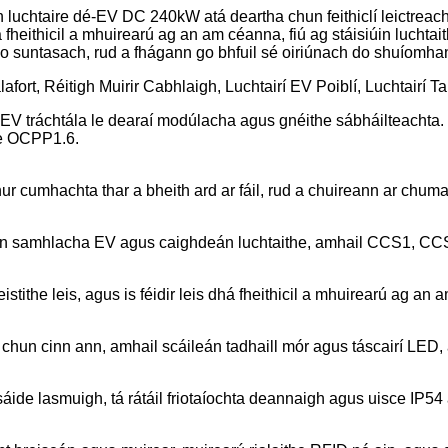
an luchtaire dé-EV DC 240kW atá deartha chun feithiclí leictre
dhá fheithicil a mhuirearú ag an am céanna, fiú ag stáisiúin luchta
go suntasach, rud a fhágann go bhfuil sé oiriúnach do shuíomha
fort, Réitigh Muirir Cabhlaigh, Luchtairí EV Poiblí, Luchtairí T
 EV tráchtála le dearaí modúlacha agus gnéithe sábháilteachta
ile OCPP1.6.
cumhachta thar a bheith ard ar fáil, rud a chuireann ar chumas 
han samhlacha EV agus caighdeán luchtaithe, amhail CCS1, CCS2
eistithe leis, agus is féidir leis dhá fheithicil a mhuirearú ag 
un cinn ann, amhail scáileán tadhaill mór agus táscairí LED, 
ide lasmuigh, tá rátáil friotaíochta deannaigh agus uisce IP54 a