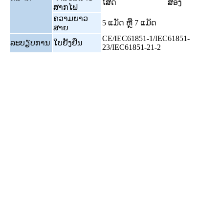
ໂສດ
ສອງ
ສາກໄຟ
ຄວາມຍາວ
5 ແມັດ ຫຼື 7 ແມັດ
ສາຍ
CE/IEC61851-1/IEC61851-
ລະບຽບການ
ໃບຢັ້ງຢືນ
23/IEC61851-21-2