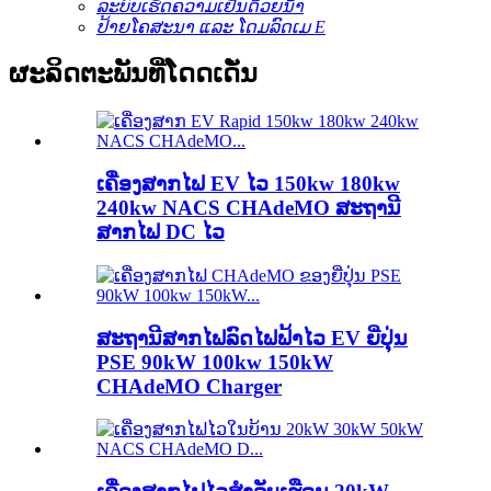
ລະບົບເຮັດຄວາມເຢັນດ້ວຍນ້ຳ
ປ້າຍໂຄສະນາ ແລະ ໂດມລົດເມ E
ຜະລິດຕະພັນທີ່ໂດດເດັ່ນ
ເຄື່ອງສາກໄຟ EV ໄວ 150kw 180kw
240kw NACS CHAdeMO ສະຖານີ
ສາກໄຟ DC ໄວ
ສະຖານີສາກໄຟລົດໄຟຟ້າໄວ EV ຍີ່ປຸ່ນ
PSE 90kW 100kw 150kW
CHAdeMO Charger