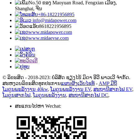
No.50 ຂອງ Maoyuan Road, Fengxian ເມືອງ,
Shanghai, ຈີນ
+86-18221956895
info@midapower.com
8618221956895
www.midapower.com
www.midaevse.com
© ລິຂະສິດ - 2018-2023: ບໍລິສັດ ຊຽງໄຮ້ ມິດາ ອີວີ ພາວເວີ ຈຳກັດ.
ສະຫງວນລິຂະສິດທຸກປະການ
ແຜນຜັງເວັບໄຊທ໌
-
AMP ມືຖື
ໂມດູນພະລັງງານ 40kw
,
ໂມດູນພະລັງງານ EV
,
ສະຖານີສາກໄຟ EV
,
ໂມດູນສາກໄຟ
,
ໂມດູນພະລັງງານ
,
ສະຖານີສາກໄຟ DC
,
ສະແກນໄປຫາ Wechat: