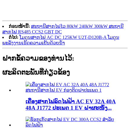
ກ່ອນໜ້ານີ້:
ສະຖານີສາກໄຟໄວ 80kW 240kW 300kW ສະຖານີ
ສາກໄຟ RS485 CCS2 GBT DC
ຕໍ່ໄປ:
ໂມດູນສາກໄຟ AC DC 125KW U2T-D120B-A ໂມດູນ
ພະລັງງານເຮັດຄວາມເຢັນດ້ວຍນ້ຳ
ຝາກຂໍ້ຄວາມຂອງທ່ານໄວ້:
ຜະລິດຕະພັນທີ່ກ່ຽວຂ້ອງ
ເຄື່ອງສາກໄຟລົດໄຟຟ້າ AC EV 32A 40A
48A J1772 ປະເພດ 1 EV ຝາຜະໜັງ...