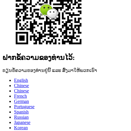
ຝາກຂໍ້ຄວາມຂອງທ່ານໄວ້:
ຂຽນຂໍ້ຄວາມຂອງທ່ານຢູ່ນີ້ ແລະ ສົ່ງມາໃຫ້ພວກເຮົາ
English
Chinese
Chinese
French
German
Portuguese
Spanish
Russian
Japanese
Korean