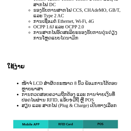
ສາກໄຟ DC
ຮອງຮັບການສາກໄຟ CCS, CHAdeMO, GB/T,
ແລະ Type 2 AC
ການເຊື່ອມຕໍ່ Ethernet, Wi-Fi, 4G
OCPP 1.6J ແລະ OCPP 2.0
ການສາກໄຟອັດສະລິຍະຮອງຮັບການດຸ່ນດ່ຽງ
ການໂຫຼດແບບໄດນາມິກ
ໃຊ້ງ່າຍ
ໜ້າຈໍ LCD ສຳຜັດຂະໜາດ 8 ນິ້ວ ພ້ອມການໂຕ້ຕອບ
ຫຼາຍພາສາ
ການກວດສອບຄວາມຖືກຕ້ອງ ແລະ ການຈ່າຍເງິນທີ່
ປອດໄພຜ່ານ RFID, ແອັບຯມືຖື ຫຼື POS
ສຽບ ແລະ ສາກໄຟ (Plug & Charge) ເປັນທາງເລືອກ