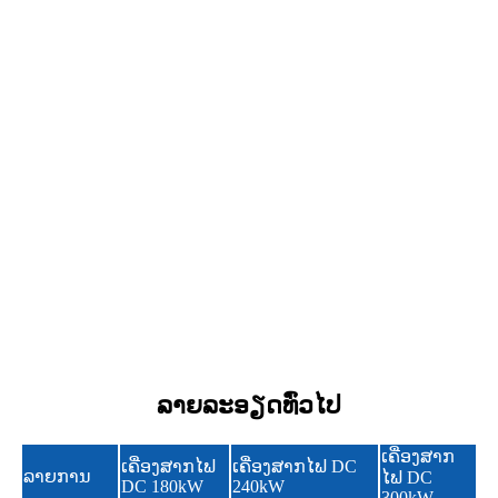
ລາຍລະອຽດທົ່ວໄປ
ເຄື່ອງສາກ
ເຄື່ອງສາກໄຟ
ເຄື່ອງສາກໄຟ DC
ລາຍການ
ໄຟ DC
DC 180kW
240kW
300kW