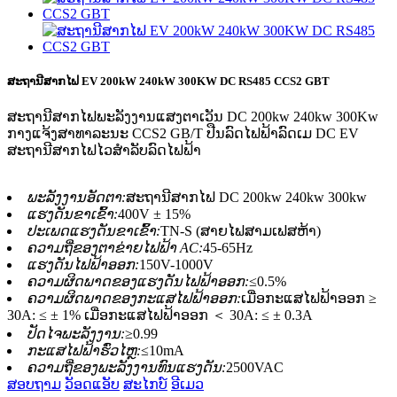
ສະຖານີສາກໄຟ EV 200kW 240kW 300KW DC RS485 CCS2 GBT
ສະຖານີສາກໄຟພະລັງງານແສງຕາເວັນ DC 200kw 240kw 300Kw
ກາງແຈ້ງສາທາລະນະ CCS2 GB/T ປືນລົດໄຟຟ້າລົດເມ DC EV
ສະຖານີສາກໄຟໄວສຳລັບລົດໄຟຟ້າ
ພະລັງງານອັດຕາ:
ສະຖານີສາກໄຟ DC 200kw 240kw 300kw
ແຮງດັນຂາເຂົ້າ:
400V ± 15%
ປະເພດແຮງດັນຂາເຂົ້າ:
TN-S (ສາຍໄຟສາມເຟສຫ້າ)
ຄວາມຖີ່ຂອງຕາຂ່າຍໄຟຟ້າ AC:
45-65Hz
ແຮງດັນໄຟຟ້າອອກ:
150V-1000V
ຄວາມຜິດພາດຂອງແຮງດັນໄຟຟ້າອອກ:
≤0.5%
ຄວາມຜິດພາດຂອງກະແສໄຟຟ້າອອກ:
ເມື່ອກະແສໄຟຟ້າອອກ ≥
30A: ≤ ± 1% ເມື່ອກະແສໄຟຟ້າອອກ ＜ 30A: ≤ ± 0.3A
ປັດໄຈພະລັງງານ:
≥0.99
ກະແສໄຟຟ້າຮົ່ວໄຫຼ:
≤10mA
ຄວາມຖີ່ຂອງພະລັງງານທົນແຮງດັນ:
2500VAC
ສອບຖາມ
ວັອດແອັບ
ສະໄກບ໌
ອີເມວ