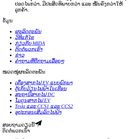
ປອດໄພກວ່າ, ມີປະສິດທິພາບກວ່າ ແລະ ໝັ້ນຄົງກວ່າໃຫ້
ລູກຄ້າ.
ຂໍ້ມູນ
ຜະລິດຕະພັນ
ວິທີແກ້ໄຂ
ກ່ຽວກັບ MIDA
ຕິດຕໍ່ພວກເຮົາ
ຂ່າວ
ຄຳຖາມທີ່ຖືກຖາມເລື້ອຍໆ
ໝວດໝູ່ຜະລິດຕະພັນ
ເຄື່ອງສາກໄຟ EV ແບບພົກພາ
ຕູ້ເກັບມ້ຽນໄຟຟ້າໃນເຮືອນ
ສະຖານີສາກໄຟ DC
ໂມດູນສາກໄຟ EV
Tesla ແລະ CCS1 ແລະ CCS2
ອຸປະກອນເສີມລົດໄຟຟ້າ
ສອບຖາມດຽວນີ້
ຕິດຕໍ່ພວກເຮົາ