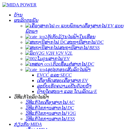
ບ້ານ
ຜະລິດຕະພັນ
ເຄື່ອງສາກໄຟ EV ແບບ
ພົກພາ
ຕູ້ເກັບມ້ຽນໄຟຟ້າໃນເຮືອນ
ສະຖານີສາກໄຟ DC
ສະຖານີສາກໄຟ BESS
V2G V2H V2V V2L
ໂມດູນສາກໄຟ EV
ຕົວເຊື່ອມຕໍ່ສາກໄຟ DC
ອຸປະກອນເສີມລົດໄຟຟ້າ
EVCC ແລະ SECC
ເຄື່ອງທົດສອບເຄື່ອງສາກ EV
ລະບົບເຮັດຄວາມເຢັນດ້ວຍນ້ຳ
ປ້າຍໂຄສະນາ ແລະ ໂດມລົດເມ E
ວິທີແກ້ໄຂລົດໄຟຟ້າ
ວິທີແກ້ໄຂເຄື່ອງສາກໄຟ AC
ວິທີແກ້ໄຂການສາກໄຟ DC
ວິທີແກ້ໄຂການສາກໄຟ V2G
ວິທີແກ້ໄຂການສາກໄຟ ESS
ກ່ຽວກັບ MIDA