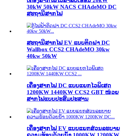
ເຄື່ອງສາກໄຟໄວສຳລັບເຮືອນ 20kW
30kW 50kW NACS CHAdeMO DC
ສະຖານີສາກໄຟ
ສະຖານີສາກໄຟ EV ແບບຕິດຝາ DC
Wallbox CCS2 CHAdeMO 30kw
40kw 50kW
ເຄື່ອງສາກໄຟ DC ແບບແຍກໄວພິເສດ
1200KW 1440KW CCS2 GBT ໜ່ວຍ
ສາກໄຟແບບປະສົມປະສານ
ເຄື່ອງສາກໄຟ EV ແບບແຍກສ່ວນລະບາຍ
ຄວາມຮ້ອນດ້ວຍນ້ຳ 1000KW 1200KW