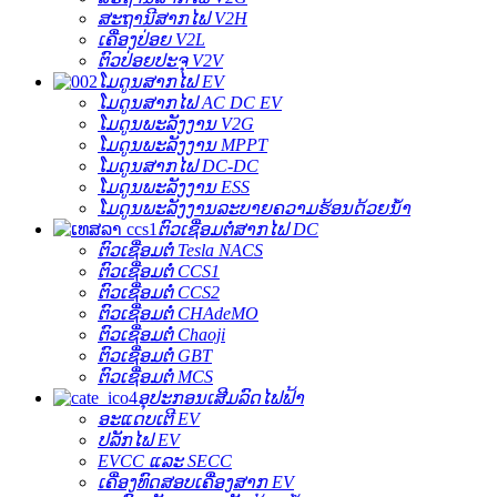
ສະຖານີສາກໄຟ V2H
ເຄື່ອງປ່ອຍ V2L
ຕົວປ່ອຍປະຈຸ V2V
ໂມດູນສາກໄຟ EV
ໂມດູນສາກໄຟ AC DC EV
ໂມດູນພະລັງງານ V2G
ໂມດູນພະລັງງານ MPPT
ໂມດູນສາກໄຟ DC-DC
ໂມດູນພະລັງງານ ESS
ໂມດູນພະລັງງານລະບາຍຄວາມຮ້ອນດ້ວຍນ້ຳ
ຕົວເຊື່ອມຕໍ່ສາກໄຟ DC
ຕົວເຊື່ອມຕໍ່ Tesla NACS
ຕົວເຊື່ອມຕໍ່ CCS1
ຕົວເຊື່ອມຕໍ່ CCS2
ຕົວເຊື່ອມຕໍ່ CHAdeMO
ຕົວເຊື່ອມຕໍ່ Chaoji
ຕົວເຊື່ອມຕໍ່ GBT
ຕົວເຊື່ອມຕໍ່ MCS
ອຸປະກອນເສີມລົດໄຟຟ້າ
ອະແດບເຕີ EV
ປລັກໄຟ EV
EVCC ແລະ SECC
ເຄື່ອງທົດສອບເຄື່ອງສາກ EV