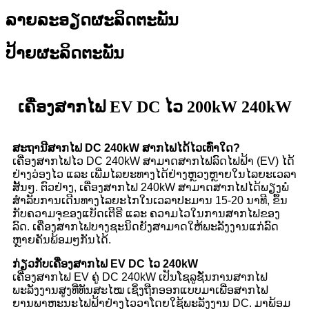
ລາຍລະອຽດຜະລິດຕະພັນ
ປ້າຍຜະລິດຕະພັນ
ເຄື່ອງສາກໄຟ EV DC ໄວ 200kW 240kW
ສະຖານີສາກໄຟ DC 240kW ສາກໄຟໄດ້ໄວເທົ່າໃດ?
ເຄື່ອງສາກໄຟໄວ DC 240kW ສາມາດສາກໄຟລົດໄຟຟ້າ (EV) ໄດ້
ຢ່າງວ່ອງໄວ ແລະ ເພີ່ມໄລຍະທາງໄດ້ຢ່າງຫຼວງຫຼາຍໃນໄລຍະເວລາ
ສັ້ນໆ. ຕົວຢ່າງ, ເຄື່ອງສາກໄຟ 240kW ສາມາດສາກໄຟໄດ້ພຽງພໍ
ສຳລັບການເດີນທາງໄລຍະໄກໃນເວລາປະມານ 15-20 ນາທີ, ຂຶ້ນ
ກັບຄວາມຈຸຂອງແບັດເຕີຣີ ແລະ ຄວາມໄວໃນການສາກໄຟຂອງ
ລົດ. ເຄື່ອງສາກໄຟບາງຊະນິດຍັງສາມາດໃຫ້ພະລັງງານແກ່ລົດ
ຫຼາຍຄັນພ້ອມໆກັນໄດ້.
ກ່ຽວກັບເຄື່ອງສາກໄຟ EV DC ໄວ 240kW
ເຄື່ອງສາກໄຟ EV ຄູ່ DC 240kW ເປັນໂຊລູຊັ່ນການສາກໄຟ
ພະລັງງານສູງທີ່ທັນສະໄໝ ເຊິ່ງຖືກອອກແບບມາເພື່ອສາກໄຟ
ຍານພາຫະນະໄຟຟ້າຢ່າງໄວວາໂດຍໃຊ້ພະລັງງານ DC. ມາພ້ອມ