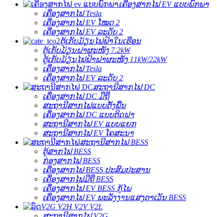
ເຄື່ອງສາກໄຟ EV ແບບພົກພາ
ເຄື່ອງສາກໄຟ Tesla
ເຄື່ອງສາກໄຟ EV ໂໝດ 2
ເຄື່ອງສາກໄຟ EV ລະດັບ 2
ຕູ້ເກັບມ້ຽນໄຟຟ້າໃນເຮືອນ
ຕູ້ເກັບມ້ຽນຝາຜະໜັງ 7.2kW
ຕູ້ເກັບມ້ຽນໄຟຟ້າຝາຜະໜັງ 11kW/22kW
ເຄື່ອງສາກໄຟ Tesla
ເຄື່ອງສາກໄຟ EV ລະດັບ 2
ສະຖານີສາກໄຟ DC
ເຄື່ອງສາກໄຟ DC ມືຖື
ສະຖານີສາກໄຟແບບຕັ້ງພື້ນ
ເຄື່ອງສາກໄຟ DC ແບບຕິດຝາ
ສະຖານີສາກໄຟ EV ແບບແຍກ
ສະຖານີສາກໄຟ EV ໂຄສະນາ
ສະຖານີສາກໄຟ BESS
ຕູ້ສາກໄຟ BESS
ກ່ອງສາກໄຟ BESS
ເຄື່ອງສາກໄຟ BESS ປະສົມປະສານ
ເຄື່ອງສາກໄຟມືຖື BESS
ເຄື່ອງສາກໄຟ EV BESS ກູ້ໄພ
ເຄື່ອງສາກໄຟ EV ພະລັງງານແສງຕາເວັນ BESS
V2G V2H V2V V2L
ສະຖານີສາກໄຟ V2G