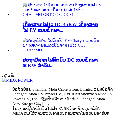
ເຄື່ອງສາກໄຟໄວ DC 45KW ເຄື່ອງສາກ
ໄຟ EV ແບບພົກພາ...
ສະຖານີສາກໄຟລົດຍົນ DC ແບບພົກພາ
60KW ສຳລັບ...
ກ່ຽວກັບ
ບໍລິສັດຍ່ອຍ Shanghai Mida Cable Group Limited ແມ່ນບໍລິສັດ
Shanghai Mida EV Power Co., Ltd. ແລະ Shenzhen Mida EV
Power Co., Ltd. ເຊິ່ງເປັນເຈົ້າຂອງທັງໝົດ. Shanghai Mida
New Energy Co., Ltd.
ໃນຖານະຜູ້ຜະລິດລົດໄຟຟ້າ EVSE ມືອາຊີບ, ກຸ່ມບໍລິສັດ
MIDA ສຸມໃສ່ການສະໜອງອຸປະກອນສາກໄຟແບບມືອາຊີບທີ່