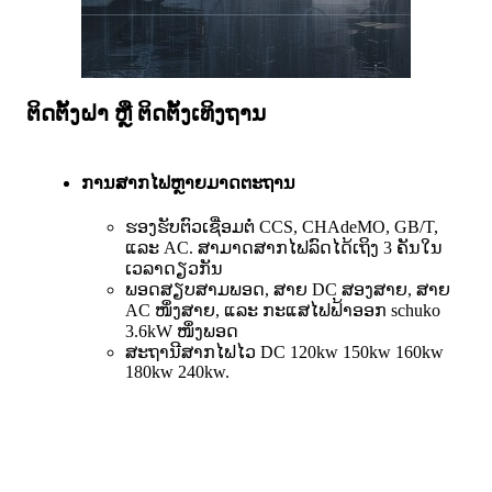
ຕິດຕັ້ງຝາ ຫຼື ຕິດຕັ້ງເທິງຖານ
ການສາກໄຟຫຼາຍມາດຕະຖານ
ຮອງຮັບຕົວເຊື່ອມຕໍ່ CCS, CHAdeMO, GB/T,
ແລະ AC. ສາມາດສາກໄຟລົດໄດ້ເຖິງ 3 ຄັນໃນ
ເວລາດຽວກັນ
ພອດສຽບສາມພອດ, ສາຍ DC ສອງສາຍ, ສາຍ
AC ໜຶ່ງສາຍ, ແລະ ກະແສໄຟຟ້າອອກ schuko
3.6kW ໜຶ່ງພອດ
ສະຖານີສາກໄຟໄວ DC 120kw 150kw 160kw
180kw 240kw.