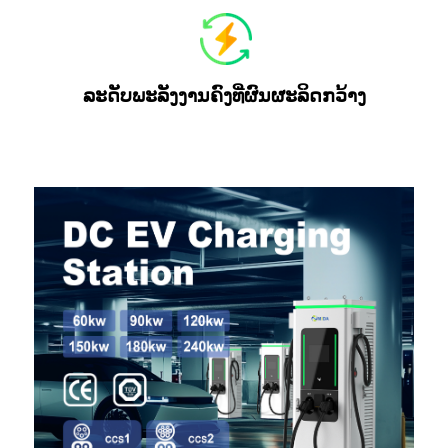
ລະດັບພະລັງງານຄົງທີ່ຜົນຜະລິດກວ້າງ