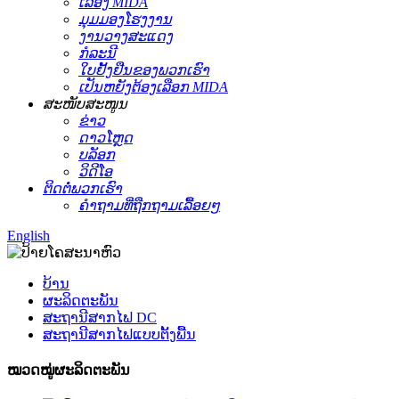
ເລື່ອງ MIDA
ມຸມມອງໂຮງງານ
ງານວາງສະແດງ
ກໍລະນີ
ໃບຢັ້ງຢືນຂອງພວກເຮົາ
ເປັນຫຍັງຕ້ອງເລືອກ MIDA
ສະໜັບສະໜູນ
ຂ່າວ
ດາວໂຫຼດ
ບລັອກ
ວິດີໂອ
ຕິດຕໍ່ພວກເຮົາ
ຄຳຖາມທີ່ຖືກຖາມເລື້ອຍໆ
English
ບ້ານ
ຜະລິດຕະພັນ
ສະຖານີສາກໄຟ DC
ສະຖານີສາກໄຟແບບຕັ້ງພື້ນ
ໝວດໝູ່ຜະລິດຕະພັນ