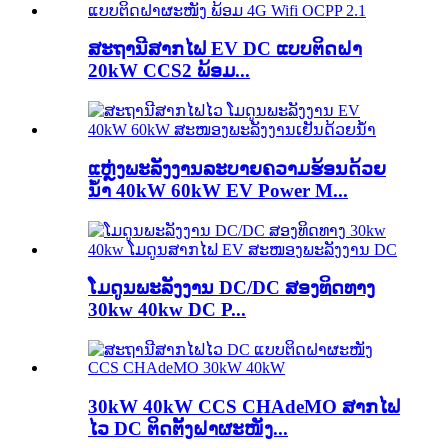
ສະຖານີສາກໄຟ EV DC ແບບຕິດຝາ
20kW CCS2 ພ້ອມ...
ແຫຼ່ງພະລັງງານລະບາຍຄວາມຮ້ອນດ້ວຍ
ນ້ຳ 40kW 60kW EV Power M...
ໂມດູນພະລັງງານ DC/DC ສອງທິດທາງ
30kw 40kw DC P...
30kW 40kW CCS CHAdeMO ສາກໄຟ
ໄວ DC ຕິດຕັ້ງຝາຜະໜັງ...