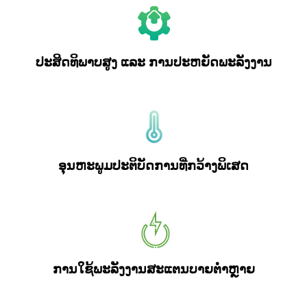
ປະສິດທິພາບສູງ ແລະ ການປະຫຍັດພະລັງງານ
ອຸນຫະພູມປະຕິບັດການທີ່ກວ້າງພິເສດ
ການໃຊ້ພະລັງງານສະແຕນບາຍຕໍ່າຫຼາຍ