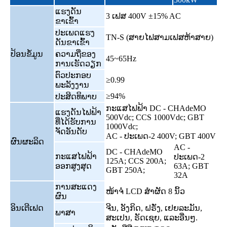
ແຮງດັນ
3 ເຟສ 400V ±15% AC
ຂາເຂົ້າ
ປະເພດແຮງ
TN-S (ສາຍໄຟສາມເຟສຫ້າສາຍ)
ດັນຂາເຂົ້າ
ປ້ອນຂໍ້ມູນ
ຄວາມຖີ່ຂອງ
45~65Hz
ການເຮັດວຽກ
ຕົວປະກອບ
≥0.99
ພະລັງງານ
≥94%
ປະສິດທິພາບ
ກະແສໄຟຟ້າ DC - CHAdeMO
ແຮງດັນໄຟຟ້າ
500Vdc; CCS 1000Vdc; GBT
ທີ່ໄດ້ຮັບການ
1000Vdc;
ຈັດອັນດັບ
AC - ປະເພດ-2 400V; GBT 400V
ຜົນຜະລິດ
AC -
DC - CHAdeMO
ກະແສໄຟຟ້າ
ປະເພດ-2
125A; CCS 200A;
ອອກສູງສຸດ
63A; GBT
GBT 250A;
32A
ການສະແດງ
ໜ້າຈໍ LCD ສຳຜັດ 8 ນິ້ວ
ຜົນ
ອິນເຕີເຟດ
ຈີນ, ອັງກິດ, ຝຣັ່ງ, ເຢຍລະມັນ,
ພາສາ
ສະເປນ, ຣັດເຊຍ, ແລະອື່ນໆ.