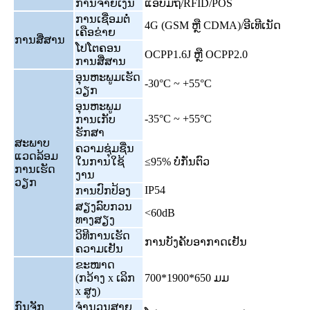
ການຈ່າຍເງິນ
ແອັບມືຖື/RFID/POS
ການເຊື່ອມຕໍ່
4G (GSM ຫຼື CDMA)/ອີເທີເນັດ
ເຄືອຂ່າຍ
ການສື່ສານ
ໂປໂຕຄອນ
OCPP1.6J ຫຼື OCPP2.0
ການສື່ສານ
ອຸນຫະພູມເຮັດ
-30°C ~ +55°C
ວຽກ
ອຸນຫະພູມ
-35°C ~ +55°C
ການເກັບ
ຮັກສາ
ສະພາບ
ຄວາມຊຸ່ມຊື່ນ
ແວດລ້ອມ
ໃນການໃຊ້
≤95% ບໍ່ກັ່ນຕົວ
ການເຮັດ
ງານ
ວຽກ
IP54
ການປົກປ້ອງ
ສຽງລົບກວນ
<60dB
ທາງສຽງ
ວິທີການເຮັດ
ການບັງຄັບອາກາດເຢັນ
ຄວາມເຢັນ
ຂະໜາດ
(ກວ້າງ x ເລິກ
700*1900*650 ມມ
x ສູງ)
ກົນຈັກ
ຈຳນວນສາຍ