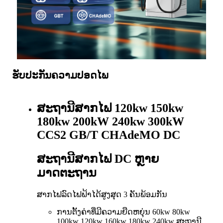
ຮັບປະກັນຄວາມປອດໄພ
ສະຖານີສາກໄຟ 120kw 150kw
180kw 200kW 240kw 300kW
CCS2 GB/T CHAdeMO DC
ສະຖານີສາກໄຟ DC ຫຼາຍ
ມາດຕະຖານ
ສາກໄຟລົດໄຟຟ້າໄດ້ສູງສຸດ 3 ຄັນພ້ອມກັນ
ການຕັ້ງຄ່າທີ່ມີຄວາມຍືດຫຍຸ່ນ 60kw 80kw
100kw 120kw 160kw 180kw 240kw ສະຖານີ