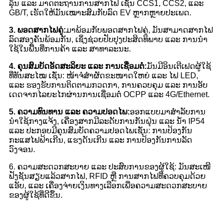
ລຸ້ນ ແລະ ມາດຕະຖານການສາກໄຟ ເຊັ່ນ CCS1, CCS2, ແລະ
GB/T, ເຮັດໃຫ້ມັນເໝາະສົມກັບລົດ EV ຫຼາກຫຼາຍປະເພດ.
3. ພອດສາກໄຟຄູ່:
ມາພ້ອມກັບພອດສາກໄຟຄູ່, ມັນສາມາດສາກໄຟ
ລົດສອງຄັນພ້ອມກັນ, ເຊິ່ງຊ່ວຍປັບປຸງປະສິດທິພາບ ແລະ ການນຳ
ໃຊ້ໃນພື້ນທີ່ການຄ້າ ແລະ ສາທາລະນະ.
4. ຄຸນສົມບັດອັດສະລິຍະ ແລະ ການເຊື່ອມຕໍ່:
ມັນມີອິນເຕີເຟດຜູ້ໃຊ້
ທີ່ທັນສະໄໝ ເຊັ່ນ: ໜ້າຈໍສຳຜັດຂະໜາດໃຫຍ່ ແລະ ໄຟ LED,
ແລະ ຮອງຮັບການຕິດຕາມກວດກາ, ການຄວບຄຸມ ແລະ ການອັບ
ເດດຈາກໄລຍະໄກຜ່ານການເຊື່ອມຕໍ່ OCPP ແລະ 4G/Ethernet.
5. ຄວາມທົນທານ ແລະ ຄວາມປອດໄພ:
ອອກແບບມາສຳລັບການ
ນຳໃຊ້ກາງແຈ້ງ, ເຄື່ອງສາກມີລະດັບການກັນຝຸ່ນ ແລະ ນ້ຳ IP54
ແລະ ປະກອບມີຄຸນສົມບັດຄວາມປອດໄພເຊັ່ນ: ການປ້ອງກັນ
ກະແສໄຟຟ້າເກີນ, ແຮງດັນເກີນ ແລະ ການປ້ອງກັນການລັດ
ວົງຈອນ.
6. ຄວາມສະດວກສະບາຍ ແລະ ປະສົບການຂອງຜູ້ໃຊ້: ມັນສະເໜີ
ຟັງຊັນສຽບແລ້ວສາກໄຟ, RFID ຫຼື ການສາກໄຟທີ່ຄວບຄຸມດ້ວຍ
ແອັບ, ແລະ ເຄື່ອງຈ່າຍເງິນທາງເລືອກເພື່ອຄວາມສະດວກສະບາຍ
ຂອງຜູ້ໃຊ້ທີ່ດີຂຶ້ນ.