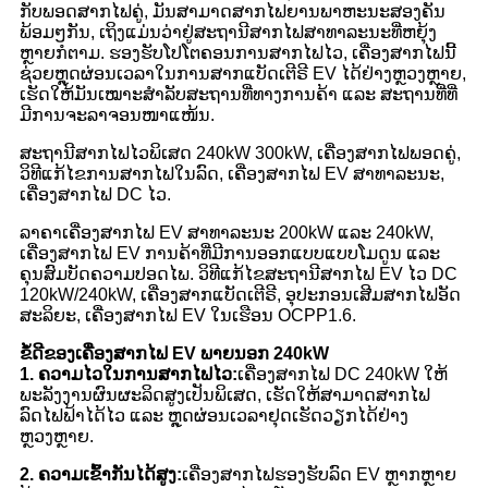
ກັບພອດສາກໄຟຄູ່, ມັນສາມາດສາກໄຟຍານພາຫະນະສອງຄັນ
ພ້ອມໆກັນ, ເຖິງແມ່ນວ່າຢູ່ສະຖານີສາກໄຟສາທາລະນະທີ່ຫຍຸ້ງ
ຫຼາຍກໍຕາມ. ຮອງຮັບໂປໂຕຄອນການສາກໄຟໄວ, ເຄື່ອງສາກໄຟນີ້
ຊ່ວຍຫຼຸດຜ່ອນເວລາໃນການສາກແບັດເຕີຣີ EV ໄດ້ຢ່າງຫຼວງຫຼາຍ,
ເຮັດໃຫ້ມັນເໝາະສຳລັບສະຖານທີ່ທາງການຄ້າ ແລະ ສະຖານທີ່ທີ່
ມີການຈະລາຈອນໜາແໜ້ນ.
ສະຖານີສາກໄຟໄວພິເສດ 240kW 300kW, ເຄື່ອງສາກໄຟພອດຄູ່,
ວິທີແກ້ໄຂການສາກໄຟໃນລົດ, ເຄື່ອງສາກໄຟ EV ສາທາລະນະ,
ເຄື່ອງສາກໄຟ DC ໄວ.
ລາຄາເຄື່ອງສາກໄຟ EV ສາທາລະນະ 200kW ແລະ 240kW,
ເຄື່ອງສາກໄຟ EV ການຄ້າທີ່ມີການອອກແບບແບບໂມດູນ ແລະ
ຄຸນສົມບັດຄວາມປອດໄພ. ວິທີແກ້ໄຂສະຖານີສາກໄຟ EV ໄວ DC
120kW/240kW, ເຄື່ອງສາກແບັດເຕີຣີ, ອຸປະກອນເສີມສາກໄຟອັດ
ສະລິຍະ, ເຄື່ອງສາກໄຟ EV ໃນເຮືອນ OCPP1.6.
ຂໍ້ດີຂອງເຄື່ອງສາກໄຟ EV ພາຍນອກ 240kW
1. ຄວາມໄວໃນການສາກໄຟໄວ:
ເຄື່ອງສາກໄຟ DC 240kW ໃຫ້
ພະລັງງານຜົນຜະລິດສູງເປັນພິເສດ, ເຮັດໃຫ້ສາມາດສາກໄຟ
ລົດໄຟຟ້າໄດ້ໄວ ແລະ ຫຼຸດຜ່ອນເວລາຢຸດເຮັດວຽກໄດ້ຢ່າງ
ຫຼວງຫຼາຍ.
2. ຄວາມເຂົ້າກັນໄດ້ສູງ:
ເຄື່ອງສາກໄຟຮອງຮັບລົດ EV ຫຼາກຫຼາຍ