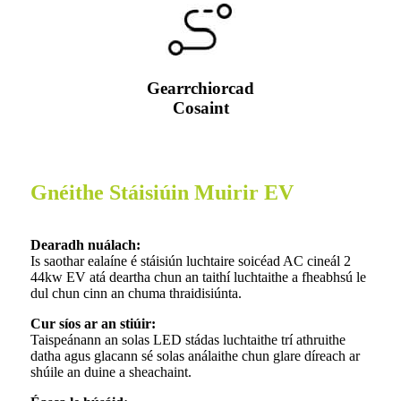
Gearrchiorcad
Cosaint
Gnéithe Stáisiúin Muirir EV
Dearadh nuálach:
Is saothar ealaíne é stáisiún luchtaire soicéad AC cineál 2
44kw EV atá deartha chun an taithí luchtaithe a fheabhsú le
dul chun cinn an chuma thraidisiúnta.
Cur síos ar an stiúir:
Taispeánann an solas LED stádas luchtaithe trí athruithe
datha agus glacann sé solas análaithe chun glare díreach ar
shúile an duine a sheachaint.