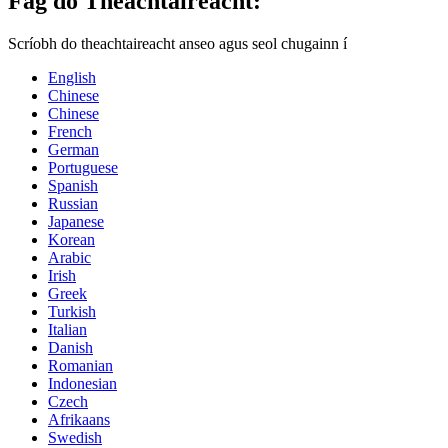
Fág do Theachtaireacht:
Scríobh do theachtaireacht anseo agus seol chugainn í
English
Chinese
Chinese
French
German
Portuguese
Spanish
Russian
Japanese
Korean
Arabic
Irish
Greek
Turkish
Italian
Danish
Romanian
Indonesian
Czech
Afrikaans
Swedish