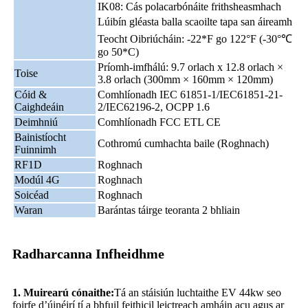
IK08: Cás polacarbónáite frithsheasmhach
Lúibín gléasta balla scaoilte tapa san áireamh
Teocht Oibriúcháin: -22*F go 122°F (-30°℃
go 50*C)
Príomh-imfhálú: 9.7 orlach x 12.8 orlach ×
Toise
3.8 orlach (300mm × 160mm × 120mm)
Cóid &
Comhlíonadh IEC 61851-1/IEC61851-21-
Caighdeáin
2/IEC62196-2, OCPP 1.6
Deimhniú
Comhlíonadh FCC ETL CE
Bainistíocht
Cothromú cumhachta baile (Roghnach)
Fuinnimh
RF1D
Roghnach
Modúl 4G
Roghnach
Soicéad
Roghnach
Waran
Barántas táirge teoranta 2 bhliain
Radharcanna Infheidhme
1. Muirearú cónaithe:
Tá an stáisiún luchtaithe EV 44kw seo
foirfe d’úinéirí tí a bhfuil feithicil leictreach amháin acu agus ar