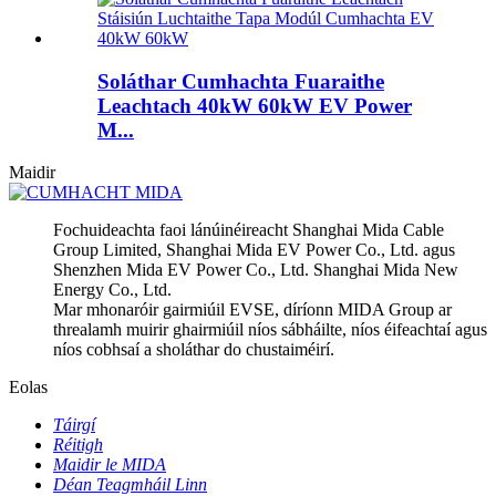
Soláthar Cumhachta Fuaraithe
Leachtach 40kW 60kW EV Power
M...
Maidir
Fochuideachta faoi lánúinéireacht Shanghai Mida Cable
Group Limited, Shanghai Mida EV Power Co., Ltd. agus
Shenzhen Mida EV Power Co., Ltd. Shanghai Mida New
Energy Co., Ltd.
Mar mhonaróir gairmiúil EVSE, díríonn MIDA Group ar
threalamh muirir ghairmiúil níos sábháilte, níos éifeachtaí agus
níos cobhsaí a sholáthar do chustaiméirí.
Eolas
Táirgí
Réitigh
Maidir le MIDA
Déan Teagmháil Linn