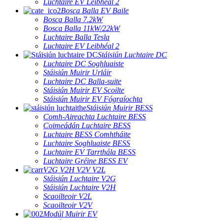
Luchtaire EV Leibhéal 2
Bosca Balla EV Baile
Bosca Balla 7.2kW
Bosca Balla 11kW/22kW
Luchtaire Balla Tesla
Luchtaire EV Leibhéal 2
Stáisiún Luchtaire DC
Luchtaire DC Soghluaiste
Stáisiún Muirir Urláir
Luchtaire DC Balla-suite
Stáisiún Muirir EV Scoilte
Stáisiún Muirir EV Fógraíochta
Stáisiún Muirir BESS
Comh-Aireachta Luchtaire BESS
Coimeádán Luchtaire BESS
Luchtaire BESS Comhtháite
Luchtaire Soghluaiste BESS
Luchtaire EV Tarrthála BESS
Luchtaire Gréine BESS EV
V2G V2H V2V V2L
Stáisiún Luchtaire V2G
Stáisiún Luchtaire V2H
Scaoilteoir V2L
Scaoilteoir V2V
Modúl Muirir EV