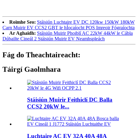
Roimhe Seo:
Stáisiún Luchtaire EV DC 120kw 150kW 180kW
Carn Muirir EV CCS2 GBT le hÍocaíocht POS Imreoir Fógraíochta
Ar Aghaidh:
Stáisiún Muirir Phoiblí AC 22kW 44kW le Cábla
Dúbailte Cineál 2 Stáisiún Muirir EV Neamhspleách
Fág do Theachtaireacht:
Táirgí Gaolmhara
Stáisiún Muirir Feithiclí DC Balla
CCS2 20kW le...
Luchtaire AC EV 32A 40A 48A