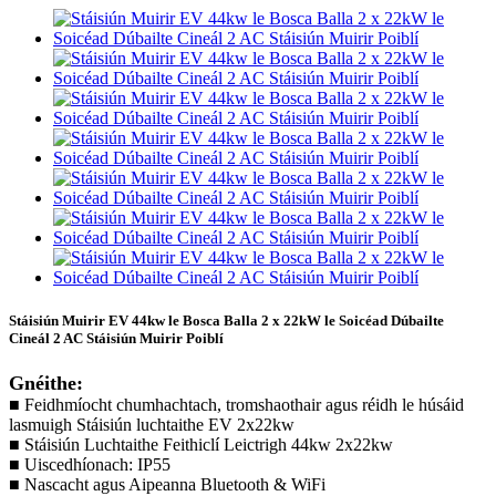
Stáisiún Muirir EV 44kw le Bosca Balla 2 x 22kW le Soicéad Dúbailte
Cineál 2 AC Stáisiún Muirir Poiblí
Gnéithe:
■ Feidhmíocht chumhachtach, tromshaothair agus réidh le húsáid
lasmuigh Stáisiún luchtaithe EV 2x22kw
■ Stáisiún Luchtaithe Feithiclí Leictrigh 44kw 2x22kw
■ Uiscedhíonach: IP55
■ Nascacht agus Aipeanna Bluetooth & WiFi