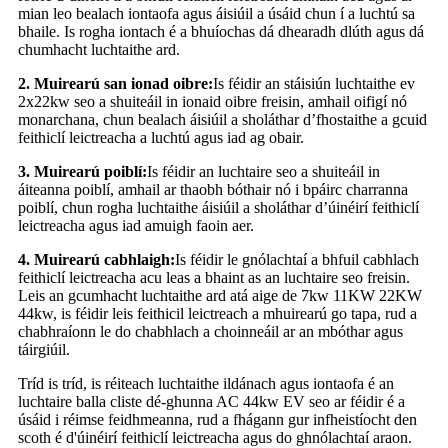
mian leo bealach iontaofa agus áisiúil a úsáid chun í a luchtú sa
bhaile. Is rogha iontach é a bhuíochas dá dhearadh dlúth agus dá
chumhacht luchtaithe ard.
2. Muirearú san ionad oibre:
Is féidir an stáisiún luchtaithe ev
2x22kw seo a shuiteáil in ionaid oibre freisin, amhail oifigí nó
monarchana, chun bealach áisiúil a sholáthar d’fhostaithe a gcuid
feithiclí leictreacha a luchtú agus iad ag obair.
3. Muirearú poiblí:
Is féidir an luchtaire seo a shuiteáil in
áiteanna poiblí, amhail ar thaobh bóthair nó i bpáirc charranna
poiblí, chun rogha luchtaithe áisiúil a sholáthar d’úinéirí feithiclí
leictreacha agus iad amuigh faoin aer.
4. Muirearú cabhlaigh:
Is féidir le gnólachtaí a bhfuil cabhlach
feithiclí leictreacha acu leas a bhaint as an luchtaire seo freisin.
Leis an gcumhacht luchtaithe ard atá aige de 7kw 11KW 22KW
44kw, is féidir leis feithicil leictreach a mhuirearú go tapa, rud a
chabhraíonn le do chabhlach a choinneáil ar an mbóthar agus
táirgiúil.
Tríd is tríd, is réiteach luchtaithe ildánach agus iontaofa é an
luchtaire balla cliste dé-ghunna AC 44kw EV seo ar féidir é a
úsáid i réimse feidhmeanna, rud a fhágann gur infheistíocht den
scoth é d'úinéirí feithiclí leictreacha agus do ghnólachtaí araon.