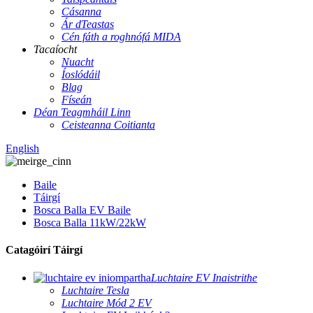
Cásanna
Ár dTeastas
Cén fáth a roghnófá MIDA
Tacaíocht
Nuacht
Íoslódáil
Blag
Físeán
Déan Teagmháil Linn
Ceisteanna Coitianta
English
Baile
Táirgí
Bosca Balla EV Baile
Bosca Balla 11kW/22kW
Catagóirí Táirgí
Luchtaire EV Inaistrithe
Luchtaire Tesla
Luchtaire Mód 2 EV