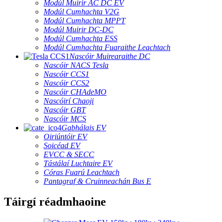
Modúl Muirir AC DC EV
Modúl Cumhachta V2G
Modúl Cumhachta MPPT
Modúl Muirir DC-DC
Modúl Cumhachta ESS
Modúl Cumhachta Fuaraithe Leachtach
Nascóir Muirearaithe DC
Nascóir NACS Tesla
Nascóir CCS1
Nascóir CCS2
Nascóir CHAdeMO
Nascóirí Chaoji
Nascóir GBT
Nascóir MCS
Gabhálais EV
Oiriúntóir EV
Soicéad EV
EVCC & SECC
Tástálaí Luchtaire EV
Córas Fuarú Leachtach
Pantagraf & Cruinneachán Bus E
Táirgí réadmhaoine