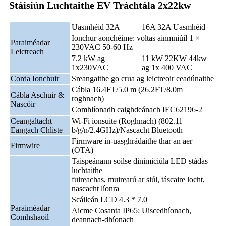
Stáisiún Luchtaithe EV Tráchtála 2x22kw
Uasmhéid 32A
16A 32A Uasmhéid
Ionchur aonchéime: voltas ainmniúil 1 ×
Paraiméadar
230VAC 50-60 Hz
Leictreach
7.2 kW ag
11 kW 22KW 44kw
1x230VAC
ag 1x 400 VAC
Corda Ionchuir
Sreangaithe go crua ag leictreoir ceadúnaithe
Cábla 16.4FT/5.0 m (26.2FT/8.0m
Cábla Aschuir &
roghnach)
Nascóir
Comhlíonadh caighdeánach IEC62196-2
Ceangaltacht
Wi-Fi ionsuite (Roghnach) (802.11
Eangach Chliste
b/g/n/2.4GHz)/Nascacht Bluetooth
Firmware in-uasghrádaithe thar an aer
Firmwire
(OTA)
Taispeánann soilse dinimiciúla LED stádas
luchtaithe
fuireachas, muirearú ar siúl, táscaire locht,
nascacht líonra
Scáileán LCD 4.3 * 7.0
Paraiméadar
Aicme Cosanta IP65: Uiscedhíonach,
Comhshaoil
deannach-dhíonach