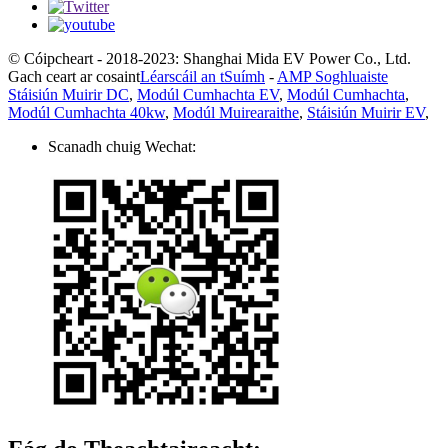
© Cóipcheart - 2018-2023: Shanghai Mida EV Power Co., Ltd.
Gach ceart ar cosaint
Léarscáil an tSuímh
-
AMP Soghluaiste
Stáisiún Muirir DC
,
Modúl Cumhachta EV
,
Modúl Cumhachta
,
Modúl Cumhachta 40kw
,
Modúl Muirearaithe
,
Stáisiún Muirir EV
,
Scanadh chuig Wechat: