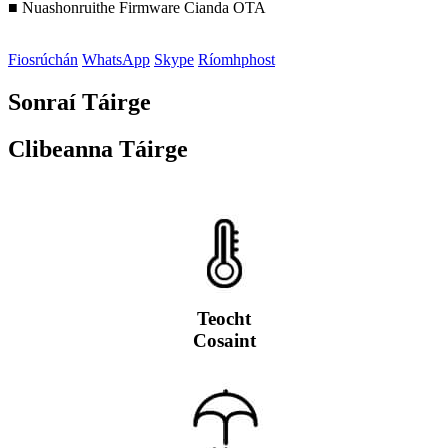
■ Nuashonruithe Firmware Cianda OTA
Fiosrúchán
WhatsApp
Skype
Ríomhphost
Sonraí Táirge
Clibeanna Táirge
Teocht
Cosaint