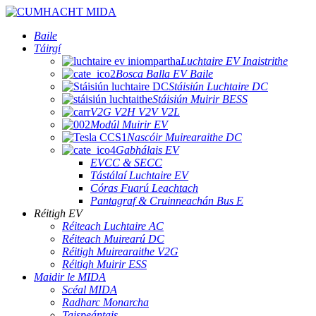
Baile
Táirgí
Luchtaire EV Inaistrithe
Bosca Balla EV Baile
Stáisiún Luchtaire DC
Stáisiún Muirir BESS
V2G V2H V2V V2L
Modúl Muirir EV
Nascóir Muirearaithe DC
Gabhálais EV
EVCC & SECC
Tástálaí Luchtaire EV
Córas Fuarú Leachtach
Pantagraf & Cruinneachán Bus E
Réitigh EV
Réiteach Luchtaire AC
Réiteach Muirearú DC
Réitigh Muirearaithe V2G
Réitigh Muirir ESS
Maidir le MIDA
Scéal MIDA
Radharc Monarcha
Taispeántais