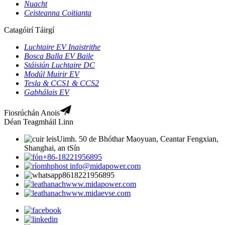
Nuacht
Ceisteanna Coitianta
Catagóirí Táirgí
Luchtaire EV Inaistrithe
Bosca Balla EV Baile
Stáisiún Luchtaire DC
Modúl Muirir EV
Tesla & CCS1 & CCS2
Gabhálais EV
Fiosrúchán Anois
Déan Teagmháil Linn
Uimh. 50 de Bhóthar Maoyuan, Ceantar Fengxian,
Shanghai, an tSín
+86-18221956895
info@midapower.com
8618221956895
www.midapower.com
www.midaevse.com