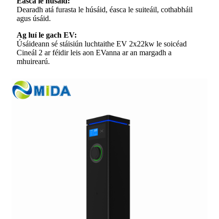
Éasca le húsáid:
Dearadh atá furasta le húsáid, éasca le suiteáil, cothabháil
agus úsáid.
Ag luí le gach EV:
Úsáideann sé stáisiún luchtaithe EV 2x22kw le soicéad
Cineál 2 ar féidir leis aon EVanna ar an margadh a
mhuirearú.