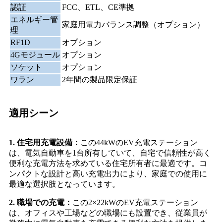
認証
FCC、ETL、CE準拠
エネルギー管
家庭用電力バランス調整（オプション）
理
RF1D
オプション
4Gモジュール
オプション
ソケット
オプション
ワラン
2年間の製品限定保証
適用シーン
1. 住宅用充電設備：
この44kWのEV充電ステーション
は、電気自動車を1台所有していて、自宅で信頼性が高く
便利な充電方法を求めている住宅所有者に最適です。コ
ンパクトな設計と高い充電出力により、家庭での使用に
最適な選択肢となっています。
2. 職場での充電：
この2×22kWのEV充電ステーション
は、オフィスや工場などの職場にも設置でき、従業員が