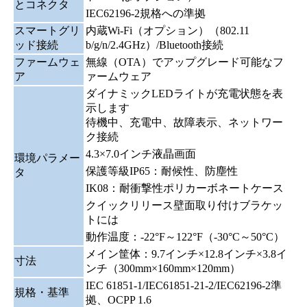
とコネクタ
IEC62196-2規格への準拠
スマートグリ
内蔵Wi-Fi（オプション）（802.11
ッド接続
b/g/n/2.4GHz）/Bluetooth接続
ファームウェ
無線（OTA）でアップグレード可能なフ
ア
ァームウェア
ダイナミックLEDライトが充電状態を表
示します
待機中、充電中、故障表示、ネットワー
ク接続
4.3×7.0インチ液晶画面
環境パラメー
保護等級IP65：耐候性、防塵性
タ
IK08：耐衝撃性ポリカーボネートケース
クイックリリース壁面取り付けブラケッ
トには
動作温度：-22°F～122°F（-30°C～50°C）
メイン筐体：9.7インチ×12.8インチ×3.8イ
寸法
ンチ（300mm×160mm×120mm）
IEC 61851-1/IEC61851-21-2/IEC62196-2準
規格・基準
拠、OCPP 1.6