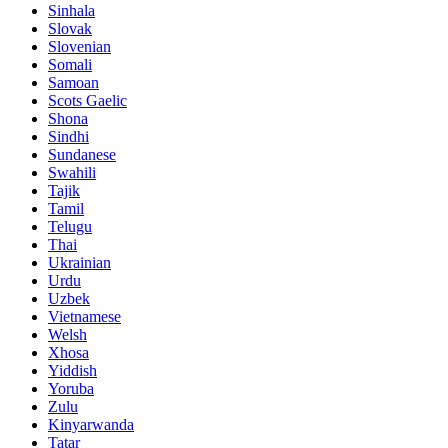
Sinhala
Slovak
Slovenian
Somali
Samoan
Scots Gaelic
Shona
Sindhi
Sundanese
Swahili
Tajik
Tamil
Telugu
Thai
Ukrainian
Urdu
Uzbek
Vietnamese
Welsh
Xhosa
Yiddish
Yoruba
Zulu
Kinyarwanda
Tatar