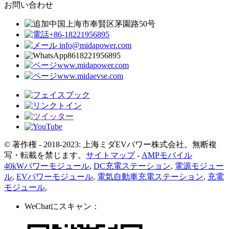
お問い合わせ
中国上海市奉賢区茅園路50号
+86-18221956895
info@midapower.com
8618221956895
www.midapower.com
www.midaevse.com
© 著作権 - 2018-2023: 上海ミダEVパワー株式会社。無断複
写・転載を禁じます。
サイトマップ
-
AMPモバイル
40kWパワーモジュール
,
DC充電ステーション
,
電源モジュー
ル
,
EVパワーモジュール
,
電気自動車充電ステーション
,
充電
モジュール
,
WeChatにスキャン：