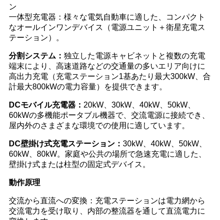
ン
一体型充電器：様々な電気自動車に適した、コンパクト
なオールインワンデバイス（電源ユニット＋衛星充電ス
テーション）。
分割システム：
独立した電源キャビネットと複数の充電
端末により、高速道路などの交通量の多いエリア向けに
高出力充電（充電ステーション1基あたり最大300kW、合
計最大800kWの電力容量）を提供できます。
DCモバイル充電器：
20kW、30kW、40kW、50kW、
60kWの多機能ポータブル機器で、交流電源に接続でき、
屋内外のさまざまな環境での使用に適しています。
DC壁掛け式充電ステーション：
30kW、40kW、50kW、
60kW、80kW。家庭や公共の場所で急速充電に適した、
壁掛け式または柱型の固定式デバイス。
動作原理
交流から直流への変換：充電ステーションは電力網から
交流電力を受け取り、内部の整流器を通して直流電力に