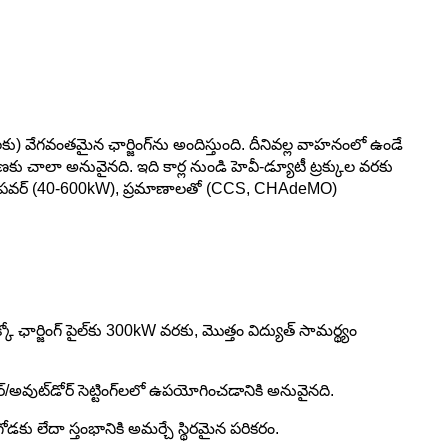
లకు) వేగవంతమైన ఛార్జింగ్‌ను అందిస్తుంది. దీనివల్ల వాహనంలో ఉండే
 చాలా అనువైనది. ఇది కార్ల నుండి హెవీ-డ్యూటీ ట్రక్కుల వరకు
లో అధిక పవర్ (40-600kW), ప్రమాణాలతో (CCS, CHAdeMO)
్కో ఛార్జింగ్ పైల్‌కు 300kW వరకు, మొత్తం విద్యుత్ సామర్థ్యం
ుట్‌డోర్ సెట్టింగ్‌లలో ఉపయోగించడానికి అనువైనది.
ు లేదా స్తంభానికి అమర్చే స్థిరమైన పరికరం.