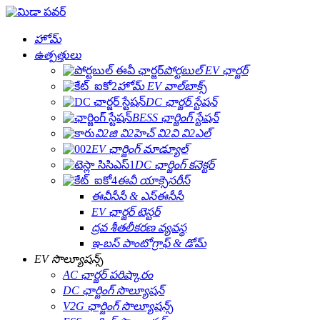
హోమ్
ఉత్పత్తులు
పోర్టబుల్ EV ఛార్జర్
హోమ్ EV వాల్‌బాక్స్
DC ఛార్జర్ స్టేషన్
BESS ఛార్జింగ్ స్టేషన్
వి2జి వి2హెచ్ వి2వి వి2ఎల్
EV ఛార్జింగ్ మాడ్యూల్
DC ఛార్జింగ్ కనెక్టర్
ఈవీ యాక్సెసరీస్
ఈవీసీసీ & ఎస్ఈసీసీ
EV ఛార్జర్ టెస్టర్
ద్రవ శీతలీకరణ వ్యవస్థ
ఇ-బస్ పాంటోగ్రాఫ్ & డోమ్
EV సొల్యూషన్స్
AC ఛార్జర్ పరిష్కారం
DC ఛార్జింగ్ సొల్యూషన్
V2G ఛార్జింగ్ సొల్యూషన్స్