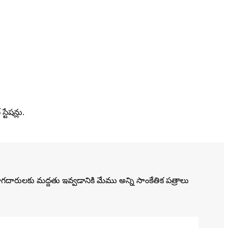
టేషన్లు.
ియోగదారులకు మద్దతు ఇవ్వడానికి మేము అన్ని సాంకేతిక పత్రాలు