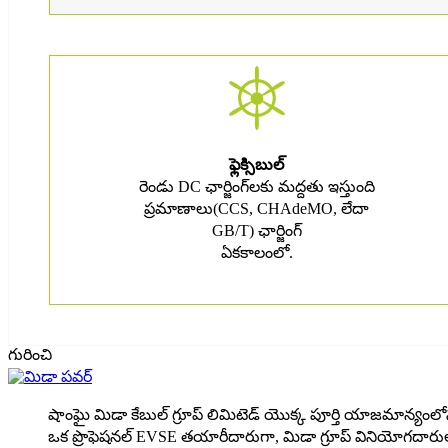
ఫ్లెక్సిబుల్
రెండు DC ఛార్జింగ్‌లకు మద్దతు ఇస్తుంది
ప్రమాణాలు(CCS, CHAdeMO, లేదా
GB/T) ఛార్జింగ్
ఏకకాలంలో.
గురించి
షాంఘై మిడా కేబుల్ గ్రూప్ లిమిటెడ్ యొక్క పూర్తి యాజమాన్యంలోని
ఒక ప్రొఫెషనల్ EVSE తయారీదారుగా, మిడా గ్రూప్ వినియోగదారులక