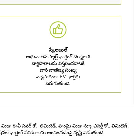
స్కేలబుల్
అధునాతన స్మార్ట్ ఛార్జింగ్ టెక్నాలజీ
వ్యాపారాలను విస్తరించడానికి
వారి వాణిజ్య సంఖ్య
వ్యాపారంగా EV ఛార్జర్లు
పెరుగుతుంది.
డా ఈవీ పవర్ కో., లిమిటెడ్. షాంఘై మిడా న్యూ ఎనర్జీ కో., లిమిటెడ్.
్ ఛార్జింగ్ పరికరాలను అందించడంపై దృష్టి పెడుతుంది.