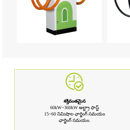
శక్తివంతమైన
60kW~360kW అల్ట్రా ఫాస్ట్
15~60 నిమిషాల ఛార్జింగ్ సమయం
ఛార్జింగ్ సమయం.