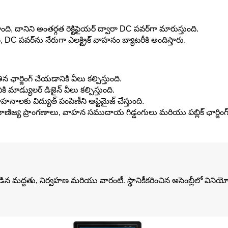
పొంది, దానిని అంతర్గత రెక్టిఫైయర్ ద్వారా DC పవర్‌గా మారుస్తుంది.
సి, DC పవర్‌ను నేరుగా ఎలక్ట్రిక్ వాహనం బ్యాటరీకి అందిస్తారు.
 ఛార్జింగ్ చేయడానికి వీలు కల్పిస్తుంది.
ికి మాడ్యులర్ డిజైన్ వీలు కల్పిస్తుంది.
ాలకు విద్యుత్ పంపిణీని ఆప్టిమైజ్ చేస్తుంది.
ద వాణిజ్య ప్రాంగణాలు, వాహన సముదాయ గిడ్డంగులు మరియు పబ్లిక్ ఛార్జింగ్ స్
ో కూడిన మద్దతు, నిర్వహణ మరియు వారంటీ. స్థానికీకరించిన అసెంబ్లీలో విన