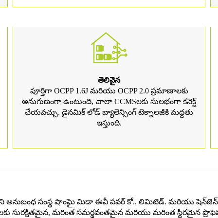
తెలివైన
పూర్తిగా OCPP 1.6J మరియు OCPP 2.0 ప్రమాణాలకు
అనుగుణంగా ఉంటుంది, చాలా CCMSలకు సులభంగా కనెక్ట్
చేయవచ్చు. డైనమిక్ లోడ్ బ్యాలెన్సింగ్ టెక్నాలజీకి మద్దతు
ఇస్తుంది.
 అనుబంధ సంస్థ షాంఘై మిడా ఈవీ పవర్ కో., లిమిటెడ్. మరియు షెన్‌జెన్ మి
ు సురక్షితమైన, మరింత సమర్థవంతమైన మరియు మరింత స్థిరమైన ప్రొఫెషనల