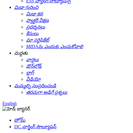
ESS ఛార్జింగ్ సొల్యూషన్స్
మిడా గురించి
మిడా కథ
ఫ్యాక్టరీ వీక్షణ
ప్రదర్శనలు
కేసులు
మా సర్టిఫికేట్
MIDAను ఎందుకు ఎంచుకోవాలి
మద్దతు
వార్తలు
డౌన్‌లోడ్
బ్లాగ్
వీడియో
మమ్మల్ని సంప్రదించండి
తరచుగా అడిగే ప్రశ్నలు
English
హోమ్
DC ఛార్జింగ్ సొల్యూషన్