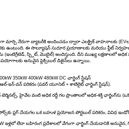
 DCగా మార్చి నేరుగా బ్యాటరీకి అందించడం ద్వారా ఎలక్ట్రిక్ వాహనాలకు (EV
వరకు ఉంటుంది. ఈ సొల్యూషన్ సుదూర ప్రయాణాలకు మరియు ఫ్లీట్ నిర్వహణకు
 (ఇంటిగ్రేటెడ్, స్ప్లిట్, మొబైల్) అందిస్తుంది. దీని ముఖ్య లక్షణాల
పయోగాలకు అనువైన ఫ్లెక్సిబుల్ డిజైన్‌లు ఉన్నాయి.
00kW 350kW 400kW 480kW DC ఛార్జింగ్ స్టేషన్
 ఆల్-ఇన్-వన్ పరికరం (పవర్ యూనిట్ + శాటిలైట్ ఛార్జింగ్ స్టేషన్).
ర్మినల్స్, హైవేల వంటి అధిక రద్దీ గల ప్రాంతాలలో అధిక-శక్తి ఛార్జింగ్‌ను (ఒక
ు ప్లగ్ చేయగల ఒక బహుళ ప్రయోజన పోర్టబుల్ పరికరం, వివిధ ఇండోర్/అవ
ో లేదా బహిరంగ ప్రదేశాలలో వేగంగా ఛార్జింగ్ చేయడానికి అనువైన, గోడక