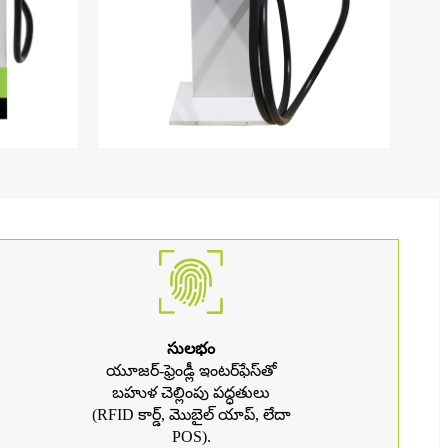
సులభం
యూజర్-ఫ్రెండ్లీ ఇంటర్‌ఫేస్‌తో
బహుళ చెల్లింపు పద్ధతులు
(RFID కార్డ్, మొబైల్ యాప్, లేదా
POS).