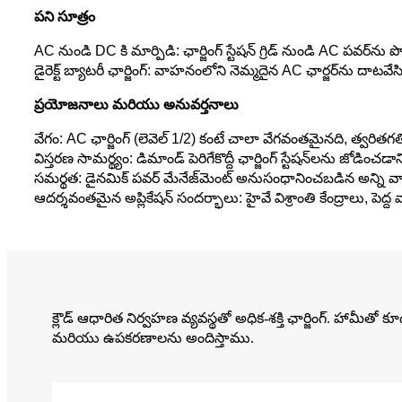
పని సూత్రం
AC నుండి DC కి మార్పిడి: ఛార్జింగ్ స్టేషన్ గ్రిడ్ నుండి AC పవర్‌ను 
డైరెక్ట్ బ్యాటరీ ఛార్జింగ్: వాహనంలోని నెమ్మదైన AC ఛార్జర్‌ను దాటవే
ప్రయోజనాలు మరియు అనువర్తనాలు
వేగం: AC ఛార్జింగ్ (లెవెల్ 1/2) కంటే చాలా వేగవంతమైనది, త్వరితగతిన
విస్తరణ సామర్థ్యం: డిమాండ్ పెరిగేకొద్దీ ఛార్జింగ్ స్టేషన్‌లను జోడించడాన
సమర్థత: డైనమిక్ పవర్ మేనేజ్‌మెంట్ అనుసంధానించబడిన అన్ని వాహన
ఆదర్శవంతమైన అప్లికేషన్ సందర్భాలు: హైవే విశ్రాంతి కేంద్రాలు, పెద్
క్లౌడ్ ఆధారిత నిర్వహణ వ్యవస్థతో అధిక-శక్తి ఛార్జింగ్. హామీత
మరియు ఉపకరణాలను అందిస్తాము.