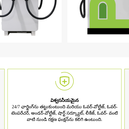
విశ్వసనీయమైన
24/7 ఛార్జింగ్‌ను తట్టుకుంటుంది మరియు ఓవర్-వోల్టేజ్, ఓవర్-
టెంపరేచర్, అండర్-వోల్టేజ్, షార్ట్ సర్క్యూట్, లీకేజ్, ఓవర్- వంటి
వాటి నుండి రక్షణ ఫంక్షన్‌ను కలిగి ఉంటుంది.