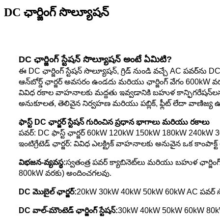
DC ఛార్జింగ్ సొల్యూషన్
DC ఛార్జింగ్ స్టేషన్ సొల్యూషన్ అంటే ఏమిటి?
ఈ DC ఛార్జింగ్ స్టేషన్ సొల్యూషన్, గ్రిడ్ నుండి వచ్చే AC పవర్‌ను
ఆన్‌బోర్డ్ ఛార్జర్ అవసరం ఉండదు మరియు ఛార్జింగ్ వేగం 600kW 
వివిధ రకాల వాహనాలకు మద్దతు ఇవ్వడానికి బహుళ కాన్ఫిగరేషన్‌లను
అనుకూలత, తెలివైన నిర్వహణ మరియు పబ్లిక్, ఫ్లీట్ లేదా వాణిజ్య ఉ
ఫాస్ట్ DC ఛార్జర్ స్టేషన్ గురించిన ప్రధాన భాగాలు మరియు రకాలు
పవర్: DC ఫాస్ట్ ఛార్జర్ 60kW 120kW 150kW 180kW 240kW 3
ఇంటిగ్రేటెడ్ ఛార్జర్: వివిధ ఎలక్ట్రిక్ వాహనాలకు అనువైన ఒక కాంపాక్ట్
విభజన-వ్యవస్థ:
స్వతంత్ర పవర్ క్యాబినెట్‌లు మరియు బహుళ ఛార్జింగ్ టె
800kW వరకు) అందించగలవు.
DC మొబైల్ ఛార్జర్:
20kW 30kW 40kW 50kW 60kW AC పవర్ సోర్స్‌క
DC వాల్-మౌంటెడ్ ఛార్జింగ్ స్టేషన్:
30kW 40kW 50kW 60kW 80kW ఇళ్లల