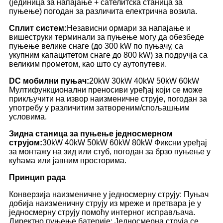
(јединица за напајање + сателитска станица за
пуњење) погодан за различита електрична возила.
Сплит систем:
Независни ормари за напајање и
вишеструки терминали за пуњење могу да обезбеде
пуњење велике снаге (до 300 kW по пуњачу, са
укупним капацитетом снаге до 800 kW) за подручја са
великим прометом, као што су аутопутеви.
DC мобилни пуњач:
20kW 30kW 40kW 50kW 60kW
Мултифункционални преносиви уређај који се може
прикључити на извор наизменичне струје, погодан за
употребу у различитим затвореним/спољашњим
условима.
Зидна станица за пуњење једносмерном
струјом:
30kW 40kW 50kW 60kW 80kW Фиксни уређај
за монтажу на зид или стуб, погодан за брзо пуњење у
кућама или јавним просторима.
Принцип рада
Конверзија наизменичне у једносмерну струју: Пуњач
добија наизменичну струју из мреже и претвара је у
једносмерну струју помоћу интерног исправљача.
Директно пуњење батерије: Једносмерна струја се