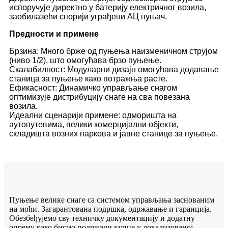
испоручује директно у батерију електричног возила,
заобилазећи спорији уграђени АЦ пуњач.
Предности и примене
Брзина: Много брже од пуњења наизменичном струјом
(ниво 1/2), што омогућава брзо пуњење.
Скалабилност: Модуларни дизајн омогућава додавање
станица за пуњење како потражња расте.
Ефикасност: Динамичко управљање снагом
оптимизује дистрибуцију снаге на сва повезана
возила.
Идеални сценарији примене: одморишта на
аутопутевима, велики комерцијални објекти,
складишта возних паркова и јавне станице за пуњење.
Пуњење велике снаге са системом управљања заснованим
на моћи. Загарантована подршка, одржавање и гаранција.
Обезбеђујемо сву техничку документацију и додатну
опрему како бисмо подржали купце у локализованој