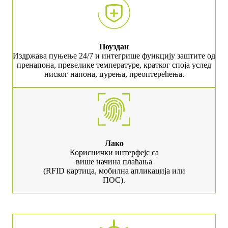
Поуздан
Издржава пуњење 24/7 и интегрише функцију заштите од
пренапона, превелике температуре, кратког споја услед
ниског напона, цурења, преоптерећења.
Лако
Кориснички интерфејс са
више начина плаћања
(RFID картица, мобилна апликација или
ПОС).