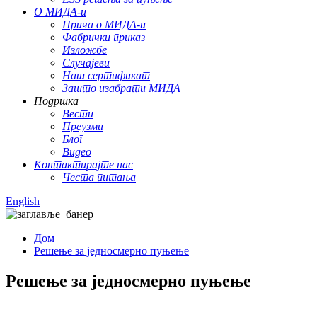
О МИДА-и
Прича о МИДА-и
Фабрички приказ
Изложбе
Случајеви
Наш сертификат
Зашто изабрати МИДА
Подршка
Вести
Преузми
Блог
Видео
Контактирајте нас
Честа питања
English
Дом
Решење за једносмерно пуњење
Решење за једносмерно пуњење