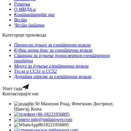
Решења
О МИДА-и
Контактирајте нас
Вести
Честа питања
Категорије производа
Преносни пуњач за електрична возила
Кућни зидни бокс за електрична возила
Станица за пуњење једносмерном електричном
енергијом
Модул за пуњење електричних возила
Тесла и CCS1 и CCS2
Додатна опрема за електрична возила
Упит сада
Контактирајте нас
бр.50 Маоиуан Роад, Фенгкиан Дистрицт,
Шангај, Кина
+86-18221956895
info@midapower.com
8618221956895
www.midapower.com