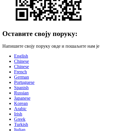
Оставите своју поруку:
Напишите своју поруку овде и пошаљите нам је
English
Chinese
Chinese
French
German
Portuguese
Spanish
Russian
Japanese
Korean
Arabic
Irish
Greek
Turkish
Italian