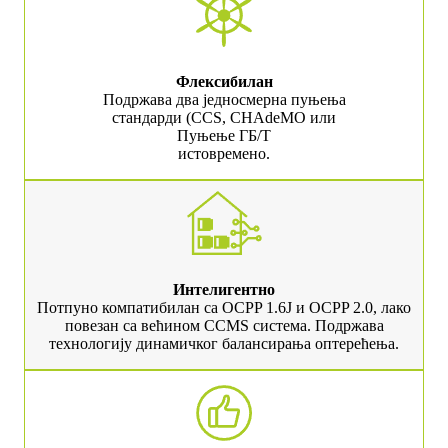
Флексибилан
Подржава два једносмерна пуњења
стандарди (CCS, CHAdeMO или
Пуњење ГБ/Т
истовремено.
Интелигентно
Потпуно компатибилан са OCPP 1.6J и OCPP 2.0, лако
повезан са већином CCMS система. Подржава
технологију динамичког балансирања оптерећења.