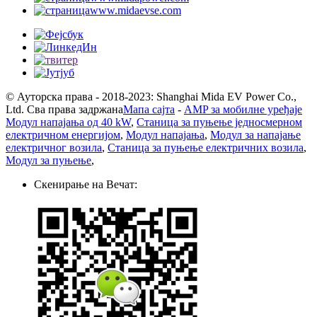
www.midaevse.com
© Ауторска права - 2018-2023: Shanghai Mida EV Power Co.,
Ltd. Сва права задржана
Мапа сајта
-
AMP за мобилне уређаје
Модул напајања од 40 kW
,
Станица за пуњење једносмерном
електричном енергијом
,
Модул напајања
,
Модул за напајање
електричног возила
,
Станица за пуњење електричних возила
,
Модул за пуњење
,
Скенирање на Вечат: