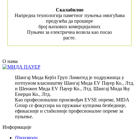
Скалабилно
Напредна технологија паметног пуњења омогућава
предузећа да прошире
број њихових комерцијалних
Пуњачи за електрична возила као посао
расте.
О нама
Шангај Мида Кејбл Груп Лимитед је подружница у
потпуном власништву Шангај Мида EV Пауер Ко., Лтд.
и Шенжен Мида EV Пауер Ко., Лтд. Шангај Мида Њу
Енерџи Ко., Лтд.
Као професионални произвођач EVSE опреме, MIDA
Group се фокусира на пружање купцима безбедније,
ефикасније и стабилније професионалне опреме за
пуњење.
Информације
Производи