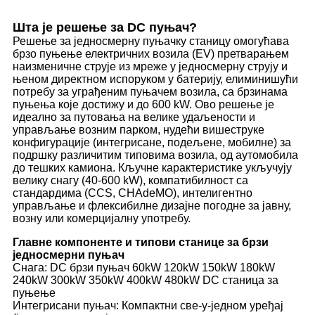
Шта је решење за DC пуњач?
Решење за једносмерну пуњачку станицу омогућава
брзо пуњење електричних возила (EV) претварањем
наизменичне струје из мреже у једносмерну струју и
њеном директном испоруком у батерију, елиминишући
потребу за уграђеним пуњачем возила, са брзинама
пуњења које достижу и до 600 kW. Ово решење је
идеално за путовања на велике удаљености и
управљање возним парком, нудећи вишеструке
конфигурације (интегрисане, подељене, мобилне) за
подршку различитим типовима возила, од аутомобила
до тешких камиона. Кључне карактеристике укључују
велику снагу (40-600 kW), компатибилност са
стандардима (CCS, CHAdeMO), интелигентно
управљање и флексибилне дизајне погодне за јавну,
возну или комерцијалну употребу.
Главне компоненте и типови станице за брзи
једносмерни пуњач
Снага: DC брзи пуњач 60kW 120kW 150kW 180kW
240kW 300kW 350kW 400kW 480kW DC станица за
пуњење
Интегрисани пуњач: Компактни све-у-једном уређај