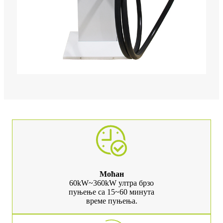
Моћан
60kW~360kW ултра брзо
пуњење са 15~60 минута
време пуњења.