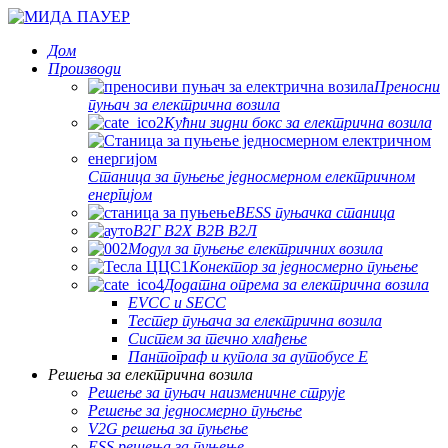
Дом
Производи
Преносни
пуњач за електрична возила
Кућни зидни бокс за електрична возила
Станица за пуњење једносмерном електричном
енергијом
BESS пуњачка станица
В2Г В2Х В2В В2Л
Модул за пуњење електричних возила
Конектор за једносмерно пуњење
Додатна опрема за електрична возила
EVCC и SECC
Тестер пуњача за електрична возила
Систем за течно хлађење
Пантограф и купола за аутобусе Е
Решења за електрична возила
Решење за пуњач наизменичне струје
Решење за једносмерно пуњење
V2G решења за пуњење
ESS решења за пуњење