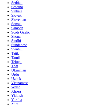
Serbian
Sesotho
Sinhala
Slovak
Slovenian
Somali
Samoan
Scots Gaelic
Shona
Sindhi
Sundanese
Swahili
Tajik
Tamil
Telugu
Thai
Ukrainian
Urdu
Uzbek
Vietnamese
Welsh
Xhosa
Yiddish
Yoruba
Zulu