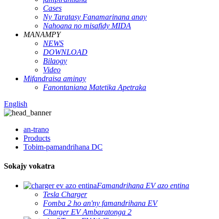
Cases
Ny Taratasy Fanamarinana anay
Nahoana no misafidy MIDA
MANAMPY
NEWS
DOWNLOAD
Bilaogy
Video
Mifandraisa aminay
Fanontaniana Matetika Apetraka
English
an-trano
Products
Tobim-pamandrihana DC
Sokajy vokatra
Famandrihana EV azo entina
Tesla Charger
Fomba 2 ho an'ny famandrihana EV
Charger EV Ambaratonga 2