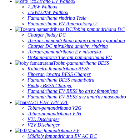
Trano EV Wallbox
7.2kW Wallbox
11kW/22kW Wallbox
Famandrihana rindrina Tesla
Famandrihana EV Ambaratonga 2
Tobim-pamandrihana DC
Charger finday DC
Toeram-pamandrihana mijoro amin'ny gorodona
Charger DC miraikitra amin'ny rindrina
Toeram-pamandrihana EV misaraka
Dokambarotra Toeram-pamandrihana EV
Tobim-pamandrihana BESS
Kabinetra famandrihana BESS
Fitoeran-javatra BESS Charger
Famandrihana BESS mitambatra
Finday BESS Charger
Famandrihana EV BESS ho an'ny famonjena
Famandrihana EV BESS avy amin'ny masoandro
V2G V2H V2V V2L
Tobim-pamandrihana V2G
Tobim-pamandrihana V2H
V2L Discharger
V2V Discharger
Module famandrihana EV
Môdioly famandrihana EV AC DC