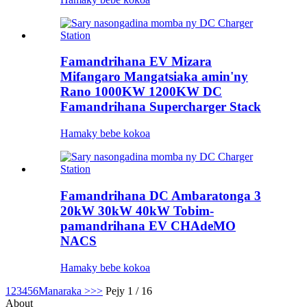
Famandrihana EV Mizara
Mifangaro Mangatsiaka amin'ny
Rano 1000KW 1200KW DC
Famandrihana Supercharger Stack
Hamaky bebe kokoa
Famandrihana DC Ambaratonga 3
20kW 30kW 40kW Tobim-
pamandrihana EV CHAdeMO
NACS
Hamaky bebe kokoa
1
2
3
4
5
6
Manaraka >
>>
Pejy 1 / 16
About