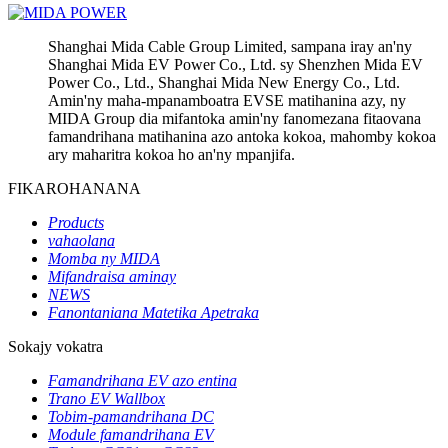
Shanghai Mida Cable Group Limited, sampana iray an'ny
Shanghai Mida EV Power Co., Ltd. sy Shenzhen Mida EV
Power Co., Ltd., Shanghai Mida New Energy Co., Ltd.
Amin'ny maha-mpanamboatra EVSE matihanina azy, ny
MIDA Group dia mifantoka amin'ny fanomezana fitaovana
famandrihana matihanina azo antoka kokoa, mahomby kokoa
ary maharitra kokoa ho an'ny mpanjifa.
FIKAROHANANA
Products
vahaolana
Momba ny MIDA
Mifandraisa aminay
NEWS
Fanontaniana Matetika Apetraka
Sokajy vokatra
Famandrihana EV azo entina
Trano EV Wallbox
Tobim-pamandrihana DC
Module famandrihana EV