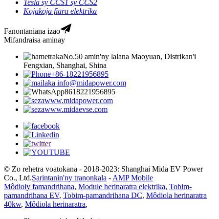
Tesla sy CCS1 sy CCS2
Kojakoja fiara elektrika
Fanontaniana izao
Mifandraisa aminay
No.50 amin'ny lalana Maoyuan, Distrikan'i
Fengxian, Shanghai, Shina
+86-18221956895
info@midapower.com
8618221956895
www.midapower.com
www.midaevse.com
© Zo rehetra voatokana - 2018-2023: Shanghai Mida EV Power
Co., Ltd.
Sarintanin'ny tranonkala
-
AMP Mobile
Môdioly famandrihana
,
Module herinaratra elektrika
,
Tobim-
pamandrihana EV
,
Tobim-pamandrihana DC
,
Môdiola herinaratra
40kw
,
Môdiola herinaratra
,