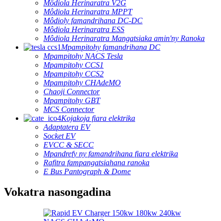
Môdiola Herinaratra V2G
Môdiola Herinaratra MPPT
Môdioly famandrihana DC-DC
Môdiola Herinaratra ESS
Môdiola Herinaratra Mangatsiaka amin'ny Ranoka
Mpampitohy famandrihana DC
Mpampitohy NACS Tesla
Mpampitohy CCS1
Mpampitohy CCS2
Mpampitohy CHAdeMO
Chaoji Connector
Mpampitohy GBT
MCS Connector
Kojakoja fiara elektrika
Adaptatera EV
Socket EV
EVCC & SECC
Mpandrefy ny famandrihana fiara elektrika
Rafitra fampangatsiahana ranoka
E Bus Pantograph & Dome
Vokatra nasongadina