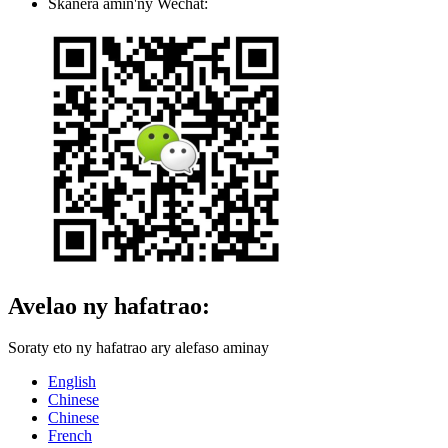
Skanera amin'ny Wechat:
Avelao ny hafatrao:
Soraty eto ny hafatrao ary alefaso aminay
English
Chinese
Chinese
French