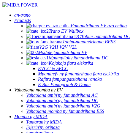
an-trano
Products
Famandrihana EV azo entina
Trano EV Wallbox
Tobim-pamandrihana DC
Tobim-pamandrihana BESS
V2G V2H V2V V2L
Module famandrihana EV
Mpampitohy famandrihana DC
Kojakoja fiara elektrika
EVCC & SECC
Mpandrefy ny famandrihana fiara elektrika
Rafitra fampangatsiahana ranoka
E Bus Pantograph & Dome
Vahaolana momba ny EV
Vahaolana amin'ny famandrihana AC
Vahaolana amin'ny famandrihana DC
Vahaolana amin'ny famandrihana V2G
Vahaolana momba ny famandrihana ESS
Momba ny MIDA
Tantaran'ny MIDA
Fijerin'ny orinasa
fampirantiana