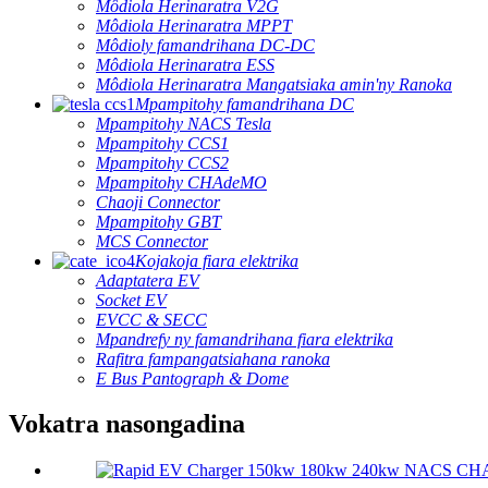
Môdiola Herinaratra V2G
Môdiola Herinaratra MPPT
Môdioly famandrihana DC-DC
Môdiola Herinaratra ESS
Môdiola Herinaratra Mangatsiaka amin'ny Ranoka
Mpampitohy famandrihana DC
Mpampitohy NACS Tesla
Mpampitohy CCS1
Mpampitohy CCS2
Mpampitohy CHAdeMO
Chaoji Connector
Mpampitohy GBT
MCS Connector
Kojakoja fiara elektrika
Adaptatera EV
Socket EV
EVCC & SECC
Mpandrefy ny famandrihana fiara elektrika
Rafitra fampangatsiahana ranoka
E Bus Pantograph & Dome
Vokatra nasongadina