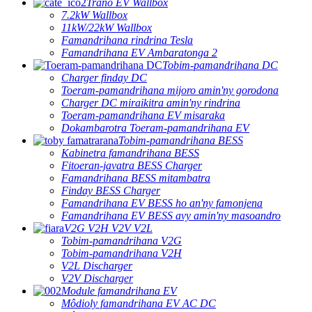
Trano EV Wallbox
7.2kW Wallbox
11kW/22kW Wallbox
Famandrihana rindrina Tesla
Famandrihana EV Ambaratonga 2
Tobim-pamandrihana DC
Charger finday DC
Toeram-pamandrihana mijoro amin'ny gorodona
Charger DC miraikitra amin'ny rindrina
Toeram-pamandrihana EV misaraka
Dokambarotra Toeram-pamandrihana EV
Tobim-pamandrihana BESS
Kabinetra famandrihana BESS
Fitoeran-javatra BESS Charger
Famandrihana BESS mitambatra
Finday BESS Charger
Famandrihana EV BESS ho an'ny famonjena
Famandrihana EV BESS avy amin'ny masoandro
V2G V2H V2V V2L
Tobim-pamandrihana V2G
Tobim-pamandrihana V2H
V2L Discharger
V2V Discharger
Module famandrihana EV
Môdioly famandrihana EV AC DC