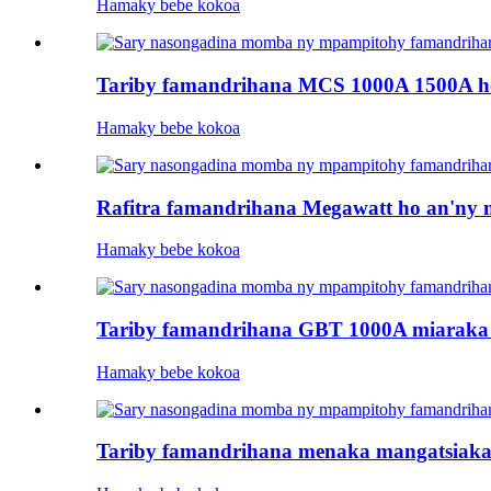
Hamaky bebe kokoa
Tariby famandrihana MCS 1000A 1500A ho
Hamaky bebe kokoa
Rafitra famandrihana Megawatt ho an'n
Hamaky bebe kokoa
Tariby famandrihana GBT 1000A miaraka
Hamaky bebe kokoa
Tariby famandrihana menaka mangatsiaka