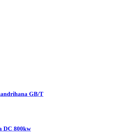
mandrihana GB/T
na DC 800kw