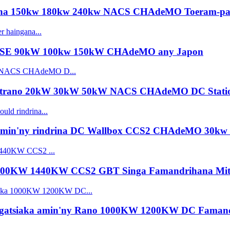
gana 150kw 180kw 240kw NACS CHAdeMO Toeram-pam
a PSE 90kW 100kw 150kW CHAdeMO any Japon
ny trano 20kW 30kW 50kW NACS CHAdeMO DC Stati
 amin'ny rindrina DC Wallbox CCS2 CHAdeMO 30k
1200KW 1440KW CCS2 GBT Singa Famandrihana Mi
gatsiaka amin'ny Rano 1000KW 1200KW DC Famandr