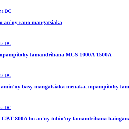
 an'ny rano mangatsiaka
y mpampitohy famandrihana MCS 1000A 1500A
 amin'ny basy mangatsiaka menaka, mpampitohy fa
 GBT 800A ho an'ny tobin'ny famandrihana hainga