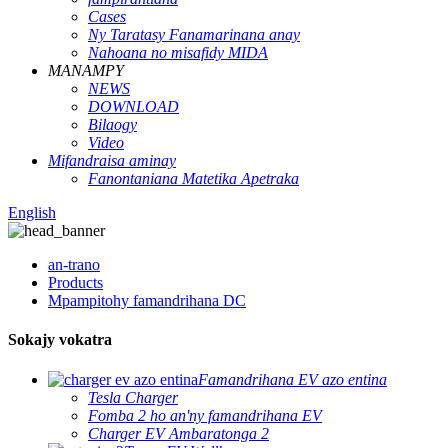
Cases
Ny Taratasy Fanamarinana anay
Nahoana no misafidy MIDA
MANAMPY
NEWS
DOWNLOAD
Bilaogy
Video
Mifandraisa aminay
Fanontaniana Matetika Apetraka
English
an-trano
Products
Mpampitohy famandrihana DC
Sokajy vokatra
Famandrihana EV azo entina
Tesla Charger
Fomba 2 ho an'ny famandrihana EV
Charger EV Ambaratonga 2