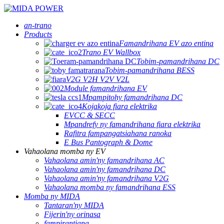
an-trano
Products
Famandrihana EV azo entina
Trano EV Wallbox
Tobim-pamandrihana DC
Tobim-pamandrihana BESS
V2G V2H V2V V2L
Module famandrihana EV
Mpampitohy famandrihana DC
Kojakoja fiara elektrika
EVCC & SECC
Mpandrefy ny famandrihana fiara elektrika
Rafitra fampangatsiahana ranoka
E Bus Pantograph & Dome
Vahaolana momba ny EV
Vahaolana amin'ny famandrihana AC
Vahaolana amin'ny famandrihana DC
Vahaolana amin'ny famandrihana V2G
Vahaolana momba ny famandrihana ESS
Momba ny MIDA
Tantaran'ny MIDA
Fijerin'ny orinasa
fampirantiana