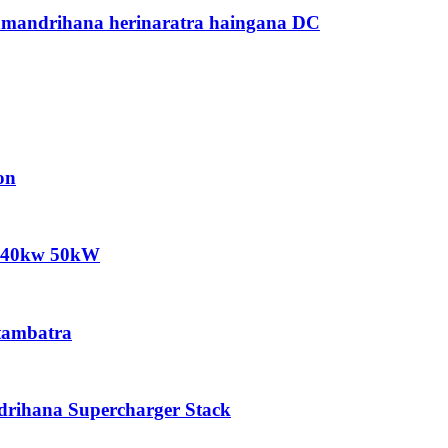
andrihana herinaratra haingana DC
on
w 40kw 50kW
tambatra
ihana Supercharger Stack