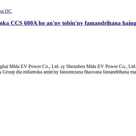
oka CCS 600A ho an'ny tobin'ny famandrihana hain
nghai Mida EV Power Co., Ltd. sy Shenzhen Mida EV Power Co., Ltd
oup dia mifantoka amin'ny fanomezana fitaovana famandrihana mat