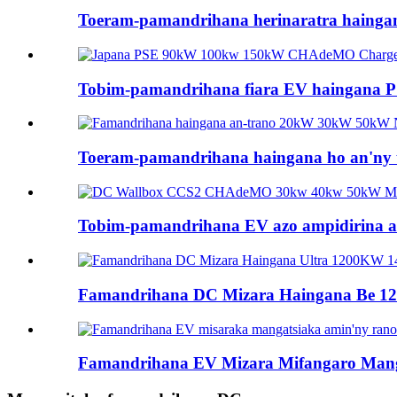
Toeram-pamandrihana herinaratra hain
Tobim-pamandrihana fiara EV haingan
Toeram-pamandrihana haingana ho an'
Tobim-pamandrihana EV azo ampidirina
Famandrihana DC Mizara Haingana Be 
Famandrihana EV Mizara Mifangaro Man