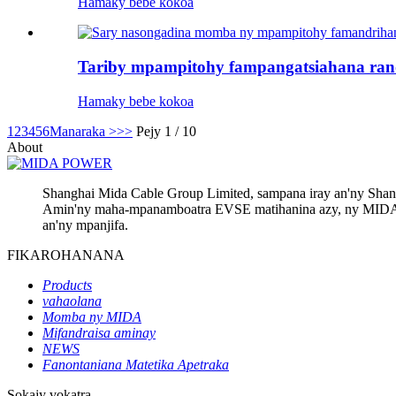
Hamaky bebe kokoa
Tariby mpampitohy fampangatsiahana ran
Hamaky bebe kokoa
1
2
3
4
5
6
Manaraka >
>>
Pejy 1 / 10
About
Shanghai Mida Cable Group Limited, sampana iray an'ny Sha
Amin'ny maha-mpanamboatra EVSE matihanina azy, ny MIDA Gr
an'ny mpanjifa.
FIKAROHANANA
Products
vahaolana
Momba ny MIDA
Mifandraisa aminay
NEWS
Fanontaniana Matetika Apetraka
Sokajy vokatra