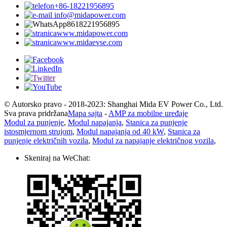
+86-18221956895
info@midapower.com
8618221956895
www.midapower.com
www.midaevse.com
© Autorsko pravo - 2018-2023: Shanghai Mida EV Power Co., Ltd.
Sva prava pridržana
Mapa sajta
-
AMP za mobilne uređaje
Modul za punjenje
,
Modul napajanja
,
Stanica za punjenje
istosmjernom strujom
,
Modul napajanja od 40 kW
,
Stanica za
punjenje električnih vozila
,
Modul za napajanje električnog vozila
,
Skeniraj na WeChat: