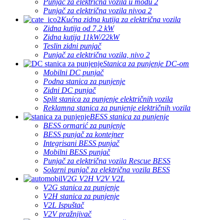
Punjač za električna vozila u modu 2
Punjač za električna vozila nivoa 2
Kućna zidna kutija za električna vozila
Zidna kutija od 7,2 kW
Zidna kutija 11kW/22kW
Teslin zidni punjač
Punjač za električna vozila, nivo 2
Stanica za punjenje DC-om
Mobilni DC punjač
Podna stanica za punjenje
Zidni DC punjač
Split stanica za punjenje električnih vozila
Reklamna stanica za punjenje električnih vozila
BESS stanica za punjenje
BESS ormarić za punjenje
BESS punjač za kontejner
Integrisani BESS punjač
Mobilni BESS punjač
Punjač za električna vozila Rescue BESS
Solarni punjač za električna vozila BESS
V2G V2H V2V V2L
V2G stanica za punjenje
V2H stanica za punjenje
V2L Ispuštač
V2V pražnjivač