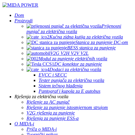
Dom
Proizvodi
Prijenosni
punjač za električna vozila
Kućna zidna kutija za električna vozila
Stanica za punjenje DC-om
BESS stanica za punjenje
V2G V2H V2V V2L
Modul za punjenje električnih vozila
DC konektor za punjenje
Dodaci za električna vozila
EVCC i SECC
Tester punjača za električna vozila
Sistem tečnog hlađenja
Pantograf i kupola za E autobus
Rješenja za električna vozila
Rješenje za AC punjač
Rješenje za punjenje istosmjernom strujom
V2G rješenja za punjenje
Rješenja za punjenje ESS-a
O MIDA-i
Priča o MIDA-i
Tvornički prikaz