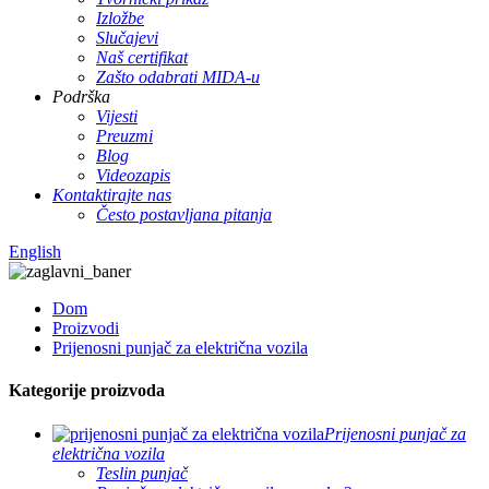
Izložbe
Slučajevi
Naš certifikat
Zašto odabrati MIDA-u
Podrška
Vijesti
Preuzmi
Blog
Videozapis
Kontaktirajte nas
Često postavljana pitanja
English
Dom
Proizvodi
Prijenosni punjač za električna vozila
Kategorije proizvoda
Prijenosni punjač za
električna vozila
Teslin punjač