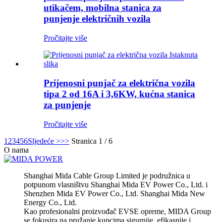
utikačem, mobilna stanica za
punjenje električnih vozila
Pročitajte više
Prijenosni punjač za električna vozila
tipa 2 od 16A i 3,6KW, kućna stanica
za punjenje
Pročitajte više
1
2
3
4
5
6
Sljedeće >
>>
Stranica 1 / 6
O nama
Shanghai Mida Cable Group Limited je podružnica u
potpunom vlasništvu Shanghai Mida EV Power Co., Ltd. i
Shenzhen Mida EV Power Co., Ltd. Shanghai Mida New
Energy Co., Ltd.
Kao profesionalni proizvođač EVSE opreme, MIDA Group
se fokusira na pružanje kupcima sigurnije, efikasnije i