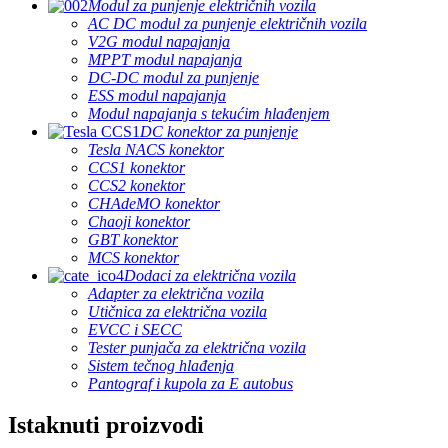
Modul za punjenje električnih vozila
AC DC modul za punjenje električnih vozila
V2G modul napajanja
MPPT modul napajanja
DC-DC modul za punjenje
ESS modul napajanja
Modul napajanja s tekućim hlađenjem
DC konektor za punjenje
Tesla NACS konektor
CCS1 konektor
CCS2 konektor
CHAdeMO konektor
Chaoji konektor
GBT konektor
MCS konektor
Dodaci za električna vozila
Adapter za električna vozila
Utičnica za električna vozila
EVCC i SECC
Tester punjača za električna vozila
Sistem tečnog hlađenja
Pantograf i kupola za E autobus
Istaknuti proizvodi