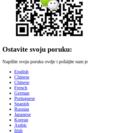
Ostavite svoju poruku:
Napišite svoju poruku ovdje i pošaljite nam je
English
Chinese
Chinese
French
German
Portuguese
Spanish
Russian
Japanese
Korean
Arabic
Irish