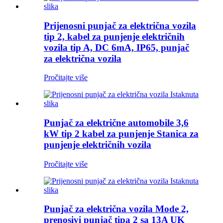
Prijenosni punjač za električna vozila
tip 2, kabel za punjenje električnih
vozila tip A, DC 6mA, IP65, punjač
za električna vozila
Pročitajte više
Punjač za električne automobile 3,6
kW tip 2 kabel za punjenje Stanica za
punjenje električnih vozila
Pročitajte više
Punjač za električna vozila Mode 2,
prenosivi punjač tipa 2 sa 13A UK