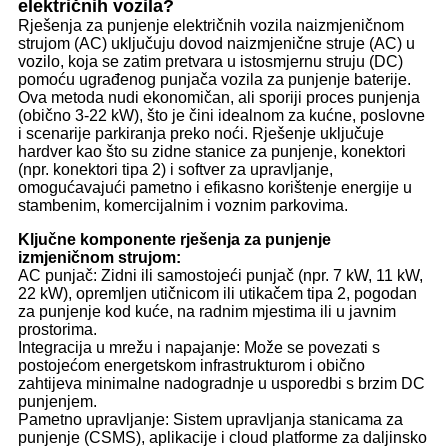
električnih vozila?
Rješenja za punjenje električnih vozila naizmjeničnom
strujom (AC) uključuju dovod naizmjenične struje (AC) u
vozilo, koja se zatim pretvara u istosmjernu struju (DC)
pomoću ugrađenog punjača vozila za punjenje baterije.
Ova metoda nudi ekonomičan, ali sporiji proces punjenja
(obično 3-22 kW), što je čini idealnom za kućne, poslovne
i scenarije parkiranja preko noći. Rješenje uključuje
hardver kao što su zidne stanice za punjenje, konektori
(npr. konektori tipa 2) i softver za upravljanje,
omogućavajući pametno i efikasno korištenje energije u
stambenim, komercijalnim i voznim parkovima.
Ključne komponente rješenja za punjenje
izmjeničnom strujom:
AC punjač: Zidni ili samostojeći punjač (npr. 7 kW, 11 kW,
22 kW), opremljen utičnicom ili utikačem tipa 2, pogodan
za punjenje kod kuće, na radnim mjestima ili u javnim
prostorima.
Integracija u mrežu i napajanje: Može se povezati s
postojećom energetskom infrastrukturom i obično
zahtijeva minimalne nadogradnje u usporedbi s brzim DC
punjenjem.
Pametno upravljanje: Sistem upravljanja stanicama za
punjenje (CSMS), aplikacije i cloud platforme za daljinsko