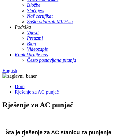
Izložbe
Slučajevi
Naš certifikat
Zašto odabrati MIDA-u
Podrška
Vijesti
Preuzmi
Blog
Videozapis
Kontaktirajte nas
Često postavljana pitanja
English
Dom
Rješenje za AC punjač
Rješenje za AC punjač
Šta je rješenje za AC stanicu za punjenje