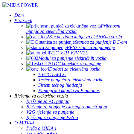
Dom
Proizvodi
Prijenosni
punjač za električna vozila
Kućna zidna kutija za električna vozila
Stanica za punjenje DC-om
BESS stanica za punjenje
V2G V2H V2V V2L
Modul za punjenje električnih vozila
DC konektor za punjenje
Dodaci za električna vozila
EVCC i SECC
Tester punjača za električna vozila
Sistem tečnog hlađenja
Pantograf i kupola za E autobus
Rješenja za električna vozila
Rješenje za AC punjač
Rješenje za punjenje istosmjernom strujom
V2G rješenja za punjenje
Rješenja za punjenje ESS-a
O MIDA-i
Priča o MIDA-i
Tvornički prikaz