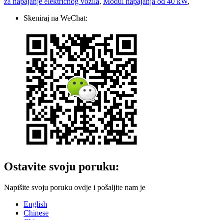
za napajanje električnog vozila
,
Modul napajanja od 40 kW
,
Skeniraj na WeChat:
Ostavite svoju poruku:
Napišite svoju poruku ovdje i pošaljite nam je
English
Chinese