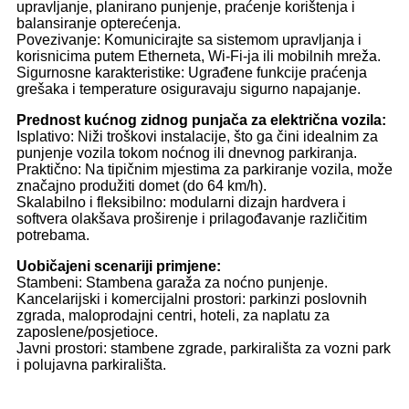
upravljanje, planirano punjenje, praćenje korištenja i
balansiranje opterećenja.
Povezivanje: Komunicirajte sa sistemom upravljanja i
korisnicima putem Etherneta, Wi-Fi-ja ili mobilnih mreža.
Sigurnosne karakteristike: Ugrađene funkcije praćenja
grešaka i temperature osiguravaju sigurno napajanje.
Prednost kućnog zidnog punjača za električna vozila:
Isplativo: Niži troškovi instalacije, što ga čini idealnim za
punjenje vozila tokom noćnog ili dnevnog parkiranja.
Praktično: Na tipičnim mjestima za parkiranje vozila, može
značajno produžiti domet (do 64 km/h).
Skalabilno i fleksibilno: modularni dizajn hardvera i
softvera olakšava proširenje i prilagođavanje različitim
potrebama.
Uobičajeni scenariji primjene:
Stambeni: Stambena garaža za noćno punjenje.
Kancelarijski i komercijalni prostori: parkinzi poslovnih
zgrada, maloprodajni centri, hoteli, za naplatu za
zaposlene/posjetioce.
Javni prostori: stambene zgrade, parkirališta za vozni park
i polujavna parkirališta.