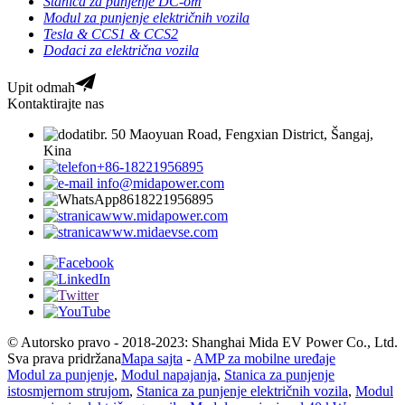
Stanica za punjenje DC-om
Modul za punjenje električnih vozila
Tesla & CCS1 & CCS2
Dodaci za električna vozila
Upit odmah
Kontaktirajte nas
br. 50 Maoyuan Road, Fengxian District, Šangaj,
Kina
+86-18221956895
info@midapower.com
8618221956895
www.midapower.com
www.midaevse.com
© Autorsko pravo - 2018-2023: Shanghai Mida EV Power Co., Ltd.
Sva prava pridržana
Mapa sajta
-
AMP za mobilne uređaje
Modul za punjenje
,
Modul napajanja
,
Stanica za punjenje
istosmjernom strujom
,
Stanica za punjenje električnih vozila
,
Modul