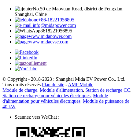
No.50 de Maoyuan Road, district de Fengxian,
Shanghai, Chine
+86-18221956895
info@midapower.com
8618221956895
www.midapower.com
www.midaevse.com
© Copyright - 2018-2023 : Shanghai Mida EV Power Co., Ltd.
Tous droits réservés.
Plan du site
-
AMP Mobile
Module de charge
,
Module d'alimentation
,
Station de recharge CC
,
Station de recharge pour véhicules électriques
,
Module
d'alimentation pour véhicules électriques
,
Module de puissance de
40 kW
,
Scannez vers WeChat :