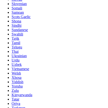
Slovenian
Somali
Samoan
Scots Gaelic
Shona
Sindhi
Sundanese
Swahili
Tajik
Tamil
Telugu
Thai
Ukrainian
Urdu
Uzbek
Vietnamese
Welsh
Xhosa
Yiddish
Yoruba
Zulu
Kinyarwanda
Tatar
Oriya
Turkmen