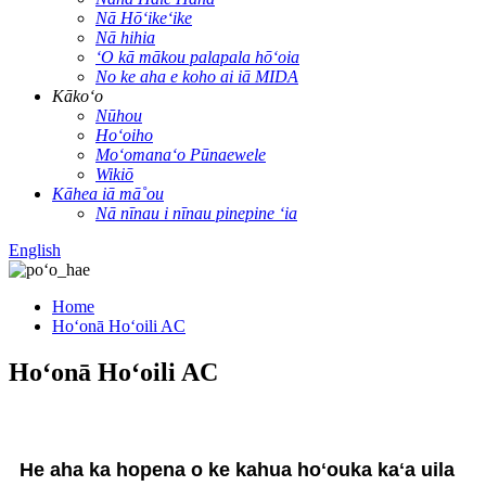
Nā Hōʻikeʻike
Nā hihia
ʻO kā mākou palapala hōʻoia
No ke aha e koho ai iā MIDA
Kākoʻo
Nūhou
Hoʻoiho
Moʻomanaʻo Pūnaewele
Wikiō
Kāhea iā mā˚ou
Nā nīnau i nīnau pinepine ʻia
English
Home
Hoʻonā Hoʻoili AC
Hoʻonā Hoʻoili AC
He aha ka hopena o ke kahua hoʻouka kaʻa uila