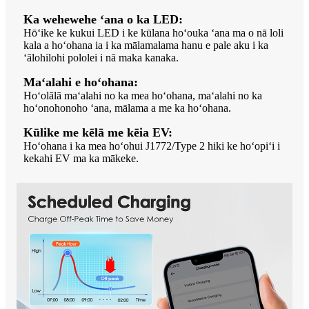
Ka wehewehe ʻana o ka LED:
Hōʻike ke kukui LED i ke kūlana hoʻouka ʻana ma o nā loli
kala a hoʻohana ia i ka mālamalama hanu e pale aku i ka
ʻālohilohi pololei i nā maka kanaka.
Maʻalahi e hoʻohana:
Hoʻolālā maʻalahi no ka mea hoʻohana, maʻalahi no ka
hoʻonohonoho ʻana, mālama a me ka hoʻohana.
Kūlike me kēlā me kēia EV:
Hoʻohana i ka mea hoʻohui J1772/Type 2 hiki ke hoʻopiʻi i
kekahi EV ma ka mākeke.