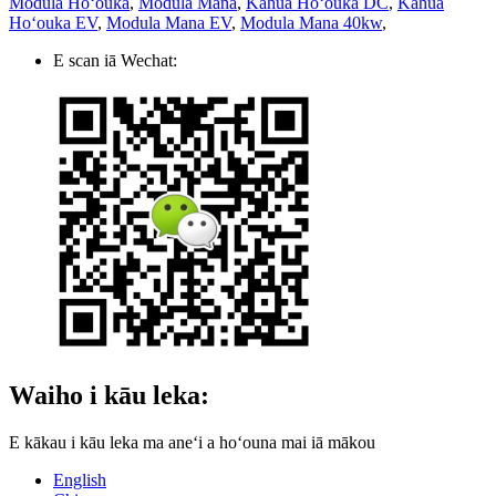
Modula Hoʻouka
,
Modula Mana
,
Kahua Hoʻouka DC
,
Kahua
Hoʻouka EV
,
Modula Mana EV
,
Modula Mana 40kw
,
E scan iā Wechat:
Waiho i kāu leka:
E kākau i kāu leka ma aneʻi a hoʻouna mai iā mākou
English