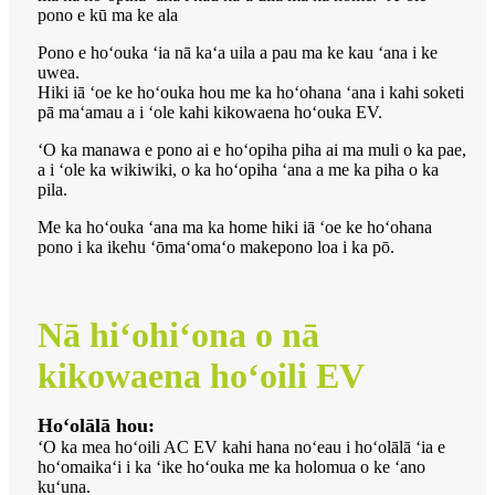
pono e kū ma ke ala
Pono e hoʻouka ʻia nā kaʻa uila a pau ma ke kau ʻana i ke
uwea.
Hiki iā ʻoe ke hoʻouka hou me ka hoʻohana ʻana i kahi soketi
pā maʻamau a i ʻole kahi kikowaena hoʻouka EV.
ʻO ka manawa e pono ai e hoʻopiha piha ai ma muli o ka pae,
a i ʻole ka wikiwiki, o ka hoʻopiha ʻana a me ka piha o ka
pila.
Me ka hoʻouka ʻana ma ka home hiki iā ʻoe ke hoʻohana
pono i ka ikehu ʻōmaʻomaʻo makepono loa i ka pō.
Nā hiʻohiʻona o nā
kikowaena hoʻoili EV
Hoʻolālā hou:
ʻO ka mea hoʻoili AC EV kahi hana noʻeau i hoʻolālā ʻia e
hoʻomaikaʻi i ka ʻike hoʻouka me ka holomua o ke ʻano
kuʻuna.