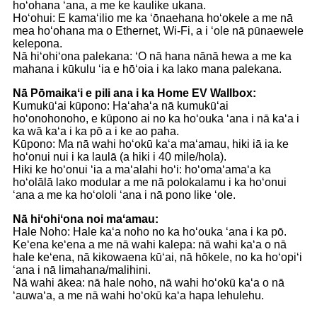
hoʻohana ʻana, a me ke kaulike ukana.
Hoʻohui: E kamaʻilio me ka ʻōnaehana hoʻokele a me nā
mea hoʻohana ma o Ethernet, Wi-Fi, a i ʻole nā ​​​​​​pūnaewele
kelepona.
Nā hiʻohiʻona palekana: ʻO nā hana nānā hewa a me ka
mahana i kūkulu ʻia e hōʻoia i ka lako mana palekana.
Nā Pōmaikaʻi e pili ana i ka Home EV Wallbox:
Kumukūʻai kūpono: Haʻahaʻa nā kumukūʻai
hoʻonohonoho, e kūpono ai no ka hoʻouka ʻana i nā kaʻa i
ka wā kaʻa i ka pō a i ke ao paha.
Kūpono: Ma nā wahi hoʻokū kaʻa maʻamau, hiki iā ia ke
hoʻonui nui i ka laulā (a hiki i 40 mile/hola).
Hiki ke hoʻonui ʻia a maʻalahi hoʻi: hoʻomaʻamaʻa ka
hoʻolālā lako modular a me nā polokalamu i ka hoʻonui
ʻana a me ka hoʻololi ʻana i nā pono like ʻole.
Nā hiʻohiʻona noi maʻamau:
Hale Noho: Hale kaʻa noho no ka hoʻouka ʻana i ka pō.
Keʻena keʻena a me nā wahi kalepa: nā wahi kaʻa o nā
hale keʻena, nā kikowaena kūʻai, nā hōkele, no ka hoʻopiʻi
ʻana i nā limahana/malihini.
Nā wahi ākea: nā hale noho, nā wahi hoʻokū kaʻa o nā
ʻauwaʻa, a me nā wahi hoʻokū kaʻa hapa lehulehu.