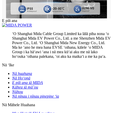
E pili ana
ʻO Shanghai Mida Cable Group Limited ka lālā piha nona ʻo
Shanghai Mida EV Power Co., Ltd. a me Shenzhen Mida EV
Power Co., Ltd. ʻO Shanghai Mida New Energy Co., Ltd.
Ma ke ʻano he mea hana EVSE ʻoihana, kālele ʻo MIDA
Group i ka hāʻawi ʻana i nā mea kūʻai aku me nā lako
hoʻouka ʻoihana palekana, ʻoi aku ka maikaʻi a me ka paʻa.
Nā ʻIke
Nā huahana
Nā Hoʻonā
E pili ana iā MIDA
Kāhea iā mā˚ou
Nūhou
Nā nīnau i nīnau pinepine ʻia
Nā Māhele Huahana