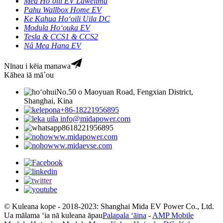
Mea Hoʻoili EV Lawelima
Pahu Wallbox Home EV
Ke Kahua Hoʻoili Uila DC
Modula Hoʻouka EV
Tesla & CCS1 & CCS2
Nā Mea Hana EV
Nīnau i kēia manawa
Kāhea iā mā˚ou
No.50 o Maoyuan Road, Fengxian District,
Shanghai, Kina
+86-18221956895
info@midapower.com
8618221956895
www.midapower.com
www.midaevse.com
© Kuleana kope - 2018-2023: Shanghai Mida EV Power Co., Ltd.
Ua mālama ʻia nā kuleana āpau
Palapala ʻāina
-
AMP Mobile