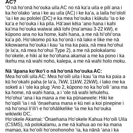
AC?
ʻO nā hoʻonā hoʻouka uila AC no nā kaʻa uila e pili ana i
ka hoʻolako ʻana i ke au uila (AC) i ke kaʻa, a laila hoʻololi
ʻia i ke au pololei (DC) e ka mea hoʻouka i kūkulu ʻia o ke
kaʻa e hoʻouka i ka pila. Hāʻawi kēia ʻano hana i kahi
kaʻina hoʻouka waiwai akā lohi (maʻamau 3-22 kW), e
kūpono ana no ka home, kahi hana, a me nā hiʻohiʻona
kaʻa pō. Hoʻokomo pū ka hoʻonā i nā lako e like me nā
kikowaena hoʻouka i kau ʻia ma ka paia, nā mea hoʻohui
(e laʻa, nā mea hoʻohui Type 2), a me nā polokalamu
hoʻokele, e hiki ai ke hoʻohana akamai a me ka pono i ka
ikehu ma nā wahi noho, kalepa, a me nā wahi holo moku.
Nā ʻāpana koʻikoʻi o nā hoʻonā hoʻouka AC:
Mea hoʻoili uila AC: Mea hoʻoili uila i kau ʻia ma ka paia a
kū hoʻokahi paha (e laʻa, 7kW, 11kW, 22kW), i lako me ka
soketi a i ʻole ka plug ʻAno 2, kūpono no ka hoʻoili ʻana ma
ka home, nā wahi hana, a i ʻole nā ​​wahi lehulehu.
Hoʻohui ʻana i ka mana a me ka pūnaewele: Hiki ke
hoʻopili ʻia i nā ʻōnaehana mana e kū nei a koi pinepine i
nā hoʻonui liʻiliʻi e hoʻohālikelike ʻia me ka hoʻouka
wikiwiki DC.
Hoʻokele Akamai: ʻŌnaehana Hoʻokele Kahua Hoʻoili Uila
(CSMS), nā polokalamu, a me nā kahua ao no ka mana
mamao, ka hoʻoili hoʻonohonoho ʻia, ka nānā ʻana i ka