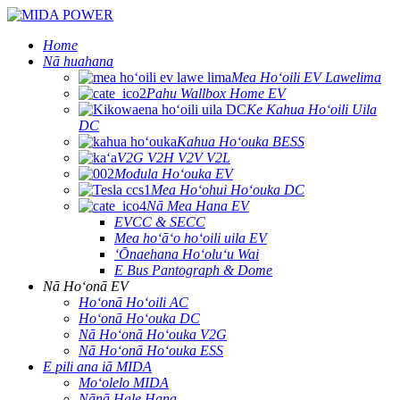
Home
Nā huahana
Mea Hoʻoili EV Lawelima
Pahu Wallbox Home EV
Ke Kahua Hoʻoili Uila
DC
Kahua Hoʻouka BESS
V2G V2H V2V V2L
Modula Hoʻouka EV
Mea Hoʻohui Hoʻouka DC
Nā Mea Hana EV
EVCC & SECC
Mea hoʻāʻo hoʻoili uila EV
ʻŌnaehana Hoʻoluʻu Wai
E Bus Pantograph & Dome
Nā Hoʻonā EV
Hoʻonā Hoʻoili AC
Hoʻonā Hoʻouka DC
Nā Hoʻonā Hoʻouka V2G
Nā Hoʻonā Hoʻouka ESS
E pili ana iā MIDA
Moʻolelo MIDA
Nānā Hale Hana