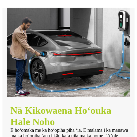
Nā Kikowaena Hoʻouka
Hale Noho
E hoʻomaka me ka hoʻopiha piha ʻia. E mālama i ka manawa
ma ka hoʻopiha ʻana i kāu kaʻa uila ma ka home. ʻAʻole