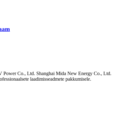
jaam
EV Power Co., Ltd. Shanghai Mida New Energy Co., Ltd.
rofessionaalsete laadimisseadmete pakkumisele.