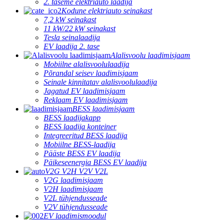
2. taseme elektriauto laadija
Kodune elektriauto seinakast
7,2 kW seinakast
11 kW/22 kW seinakast
Tesla seinalaadija
EV laadija 2. tase
Alalisvoolu laadimisjaam
Mobiilne alalisvoolulaadija
Põrandal seisev laadimisjaam
Seinale kinnitatav alalisvoolulaadija
Jagatud EV laadimisjaam
Reklaam EV laadimisjaam
BESS laadimisjaam
BESS laadijakapp
BESS laadija konteiner
Integreeritud BESS laadija
Mobiilne BESS-laadija
Pääste BESS EV laadija
Päikeseenergia BESS EV laadija
V2G V2H V2V V2L
V2G laadimisjaam
V2H laadimisjaam
V2L tühjendusseade
V2V tühjendusseade
EV laadimismoodul