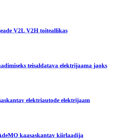
ade V2L V2H toiteallikas
dimiseks teisaldatava elektrijaama jaoks
kantav elektriautode elektrijaam
eMO kaasaskantav kiirlaadija