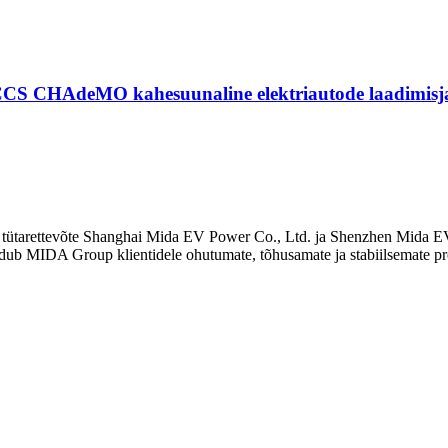
CCS CHAdeMO kahesuunaline elektriautode laadimis
v tütarettevõte Shanghai Mida EV Power Co., Ltd. ja Shenzhen Mida 
ndub MIDA Group klientidele ohutumate, tõhusamate ja stabiilsemate p