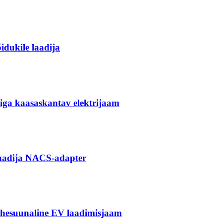
dukile laadija
iga kaasaskantav elektrijaam
laadija NACS-adapter
ahesuunaline EV laadimisjaam