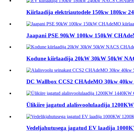
Kiirlaadija elektriautodele 150kw 180kw
Jaapani PSE 90kW 100kw 150kW CHAdeMO l
Kodune kiirlaadija 20kW 30kW 50kW NAC
DC Wallbox CCS2 CHAdeMO 30kw 40kw 50kW
Ülikiire jagatud alalisvoolulaadija 1200
Vedeljahutusega jagatud EV laadija 1000K