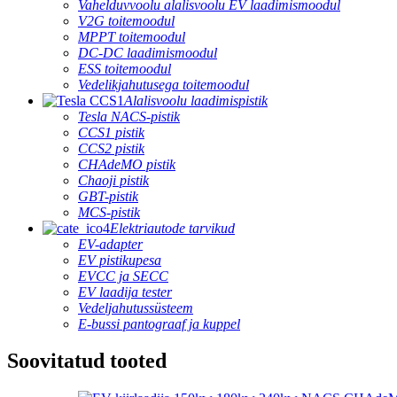
Vahelduvvoolu alalisvoolu EV laadimismoodul
V2G toitemoodul
MPPT toitemoodul
DC-DC laadimismoodul
ESS toitemoodul
Vedelikjahutusega toitemoodul
Alalisvoolu laadimispistik
Tesla NACS-pistik
CCS1 pistik
CCS2 pistik
CHAdeMO pistik
Chaoji pistik
GBT-pistik
MCS-pistik
Elektriautode tarvikud
EV-adapter
EV pistikupesa
EVCC ja SECC
EV laadija tester
Vedeljahutussüsteem
E-bussi pantograaf ja kuppel
Soovitatud tooted