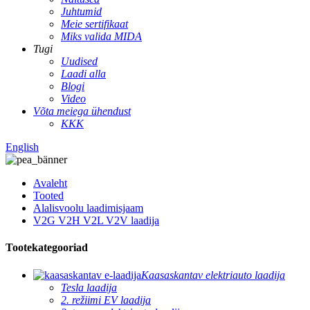
Juhtumid
Meie sertifikaat
Miks valida MIDA
Tugi
Uudised
Laadi alla
Blogi
Video
Võta meiega ühendust
KKK
English
Avaleht
Tooted
Alalisvoolu laadimisjaam
V2G V2H V2L V2V laadija
Tootekategooriad
Kaasaskantav elektriauto laadija
Tesla laadija
2. režiimi EV laadija