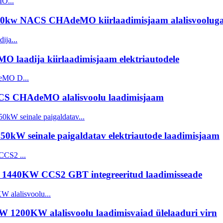
 240kw NACS CHAdeMO kiirlaadimisjaam alalisvoolug
aadija kiirlaadimisjaam elektriautodele
S CHAdeMO alalisvoolu laadimisjaam
 seinale paigaldatav elektriautode laadimisjaam
KW 1440KW CCS2 GBT integreeritud laadimisseade
W 1200KW alalisvoolu laadimisvaiad ülelaaduri virn