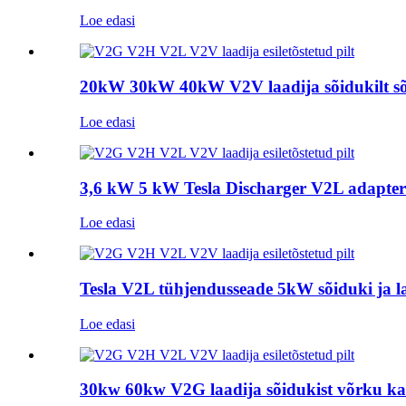
Loe edasi
20kW 30kW 40kW V2V laadija sõidukilt sõi
Loe edasi
3,6 kW 5 kW Tesla Discharger V2L adapter
Loe edasi
Tesla V2L tühjendusseade 5kW sõiduki ja 
Loe edasi
30kw 60kw V2G laadija sõidukist võrku k