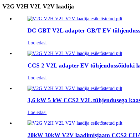
V2G V2H V2L V2V laadija
DC GBT V2L adapter GB/T EV tühjendusse
Loe edasi
CCS 2 V2L adapter EV tühjendussõiduki laa
Loe edasi
3,6 kW 5 kW CCS2 V2L tühjendusega kaasas
Loe edasi
20kW 30kW V2V laadimisjaam CCS2 CHAd