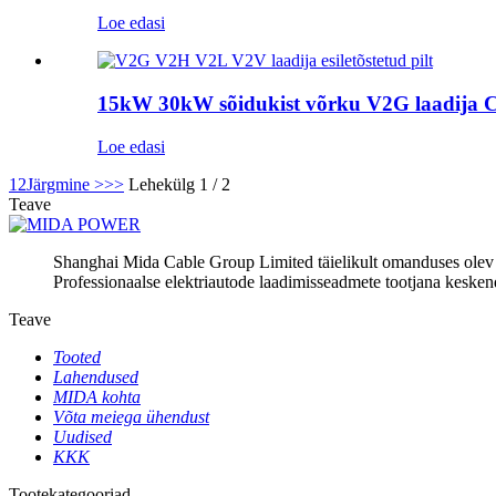
Loe edasi
15kW 30kW sõidukist võrku V2G laadija 
Loe edasi
1
2
Järgmine >
>>
Lehekülg 1 / 2
Teave
Shanghai Mida Cable Group Limited täielikult omanduses ole
Professionaalse elektriautode laadimisseadmete tootjana keske
Teave
Tooted
Lahendused
MIDA kohta
Võta meiega ühendust
Uudised
KKK
Tootekategooriad