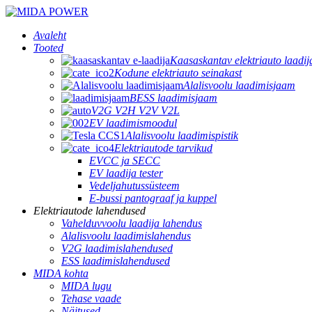
Avaleht
Tooted
Kaasaskantav elektriauto laadij
Kodune elektriauto seinakast
Alalisvoolu laadimisjaam
BESS laadimisjaam
V2G V2H V2V V2L
EV laadimismoodul
Alalisvoolu laadimispistik
Elektriautode tarvikud
EVCC ja SECC
EV laadija tester
Vedeljahutussüsteem
E-bussi pantograaf ja kuppel
Elektriautode lahendused
Vahelduvvoolu laadija lahendus
Alalisvoolu laadimislahendus
V2G laadimislahendused
ESS laadimislahendused
MIDA kohta
MIDA lugu
Tehase vaade
Näitused